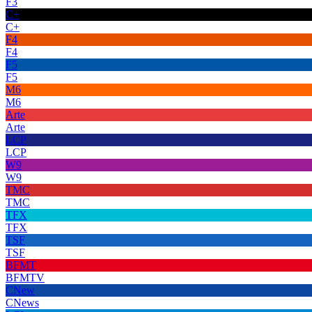
F3
C+
C+
F4
F4
F5
F5
M6
M6
Arte
Arte
LCP
LCP
W9
W9
TMC
TMC
TFX
TFX
TSF
TSF
BFMT
BFMTV
CNew
CNews