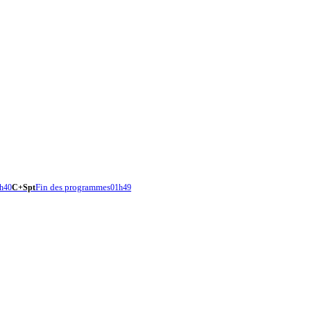
Fin des programmes
h40
C+Spt
01h49