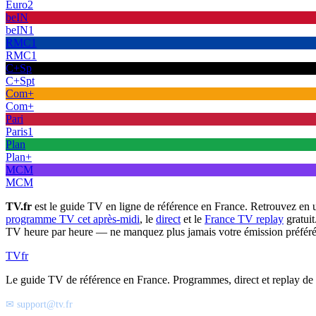
Euro2
beIN
beIN1
RMC1
RMC1
C+Sp
C+Spt
Com+
Com+
Pari
Paris1
Plan
Plan+
MCM
MCM
TV.fr
est le guide TV en ligne de référence en France. Retrouvez en 
programme TV cet après-midi
, le
direct
et le
France TV replay
gratuit
TV heure par heure — ne manquez plus jamais votre émission préféré
TV
fr
Le guide TV de référence en France. Programmes, direct et replay de t
✉ support@tv.fr