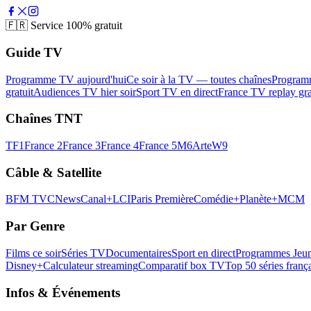
🇫🇷
Service 100% gratuit
Guide TV
Programme TV aujourd'hui
Ce soir à la TV — toutes chaînes
Program
gratuit
Audiences TV hier soir
Sport TV en direct
France TV replay gra
Chaînes TNT
TF1
France 2
France 3
France 4
France 5
M6
Arte
W9
Câble & Satellite
BFM TV
CNews
Canal+
LCI
Paris Première
Comédie+
Planète+
MCM
Par Genre
Films ce soir
Séries TV
Documentaires
Sport en direct
Programmes Jeun
Disney+
Calculateur streaming
Comparatif box TV
Top 50 séries franç
Infos & Événements