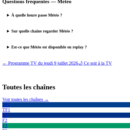
Questions fréquentes —
Météo
À quelle heure passe Météo ?
Sur quelle chaîne regarder Météo ?
Est-ce que Météo est disponible en replay ?
← Programme TV du
jeudi 9 juillet 2026
🌙 Ce soir à la TV
Toutes les
chaînes
Voir toutes les chaînes →
TF1
TF1
F2
F2
F3