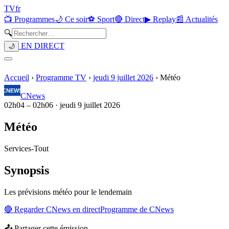
TV
fr
📺 Programmes
🌙 Ce soir
⚽ Sport
🔴 Direct
▶ Replay
📰 Actualités
🔍
EN DIRECT
🌙
Accueil
›
Programme TV
›
jeudi 9 juillet 2026
›
Météo
CNews
02h04
–
02h06
·
jeudi 9 juillet 2026
Météo
Services
-
Tout
Synopsis
Les prévisions météo pour le lendemain
🔴 Regarder
CNews
en direct
Programme de
CNews
📤 Partager cette émission