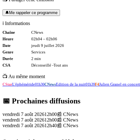
🔔
Me rappeler ce programme
ℹ️ Informations
Chaîne
CNews
Heure
02h04
–
02h06
Date
jeudi 9 juillet 2026
Genre
Services
Durée
2
min
CSA
Déconseillé -
Tout
ans
📺 Au même moment
L'éphéméride
Edition de la nuit
Julien Granel en concer
CStar
01h36
CNews
01h39
F4
📅 Prochaines diffusions
vendredi 7 août 2026
12h00
📰
CNews
vendredi 7 août 2026
12h00
📰
CNews
vendredi 7 août 2026
12h40
📰
CNews