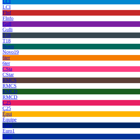
LCI
LCI
FInf
FInfo
Gull
Gulli
T18
T18
Novo
Novo19
6ter
6ter
CSta
CStar
RMCS
RMCS
RMCD
RMCD
C25
C25
Équi
Équipe
Euro
Euro1
Euro