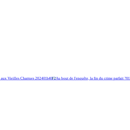
t aux Vieilles Charrues 2024
Au bout de l'enquête, la fin du crime parfait ?
01h40
F2
01