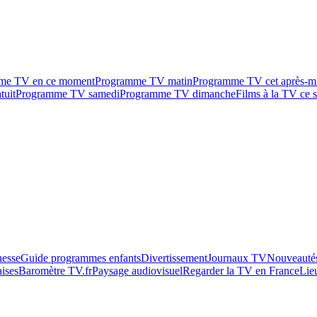
me TV en ce moment
Programme TV matin
Programme TV cet après-m
tuit
Programme TV samedi
Programme TV dimanche
Films à la TV ce s
esse
Guide programmes enfants
Divertissement
Journaux TV
Nouveautés
aises
Baromètre TV.fr
Paysage audiovisuel
Regarder la TV en France
Lie