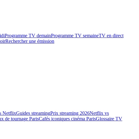
idi
Programme TV demain
Programme TV semaine
TV en direct
oir
Rechercher une émission
 Netflix
Guides streaming
Prix streaming 2026
Netflix vs
ux de tournage Paris
Cafés iconiques cinéma Paris
Glossaire TV