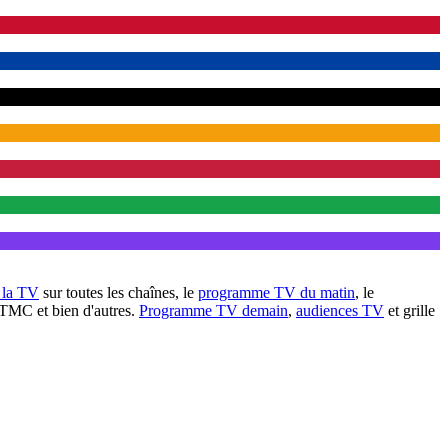
à la TV
sur toutes les chaînes, le
programme TV du matin
, le
 TMC et bien d'autres.
Programme TV demain
,
audiences TV
et grille