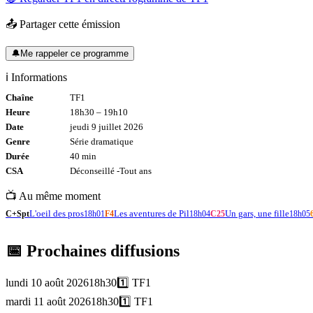
📤 Partager cette émission
🔔
Me rappeler ce programme
ℹ️ Informations
Chaîne
TF1
Heure
18h30
–
19h10
Date
jeudi 9 juillet 2026
Genre
Série dramatique
Durée
40
min
CSA
Déconseillé -
Tout
ans
📺 Au même moment
L'oeil des pros
Les aventures de Pil
Un gars, une fille
C+Spt
18h01
F4
18h04
C25
18h05
📅 Prochaines diffusions
lundi 10 août 2026
18h30
1️⃣
TF1
mardi 11 août 2026
18h30
1️⃣
TF1