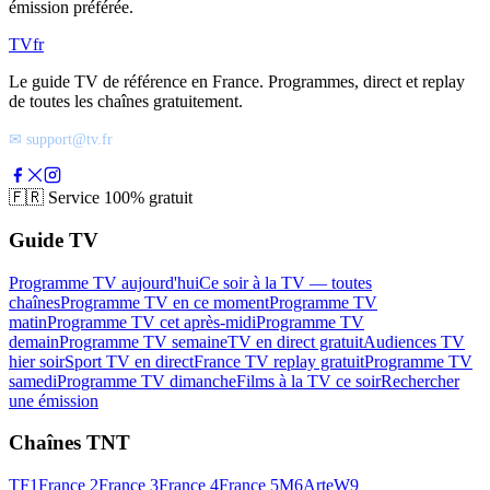
émission préférée.
TV
fr
Le guide TV de référence en France. Programmes, direct et replay
de toutes les chaînes gratuitement.
✉ support@tv.fr
🇫🇷
Service 100% gratuit
Guide TV
Programme TV aujourd'hui
Ce soir à la TV — toutes
chaînes
Programme TV en ce moment
Programme TV
matin
Programme TV cet après-midi
Programme TV
demain
Programme TV semaine
TV en direct gratuit
Audiences TV
hier soir
Sport TV en direct
France TV replay gratuit
Programme TV
samedi
Programme TV dimanche
Films à la TV ce soir
Rechercher
une émission
Chaînes TNT
TF1
France 2
France 3
France 4
France 5
M6
Arte
W9