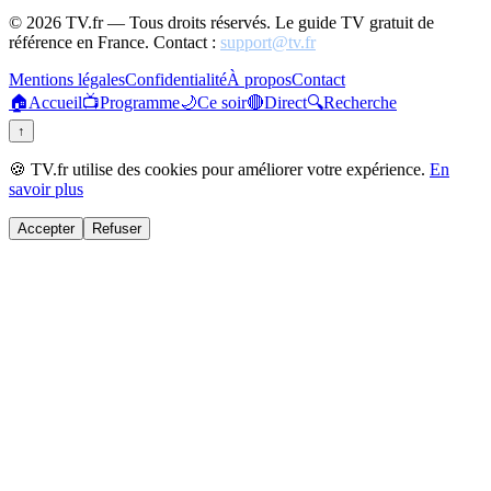
©
2026
TV.fr — Tous droits réservés. Le guide TV gratuit de
référence en France. Contact :
support@tv.fr
Mentions légales
Confidentialité
À propos
Contact
🏠
Accueil
📺
Programme
🌙
Ce soir
🔴
Direct
🔍
Recherche
↑
🍪 TV.fr utilise des cookies pour améliorer votre expérience.
En
savoir plus
Accepter
Refuser