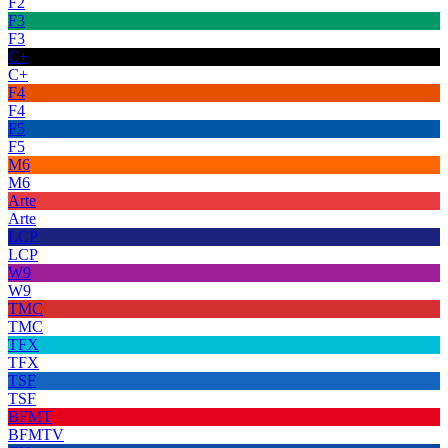
F2
F3
F3
C+
C+
F4
F4
F5
F5
M6
M6
Arte
Arte
LCP
LCP
W9
W9
TMC
TMC
TFX
TFX
TSF
TSF
BFMT
BFMTV