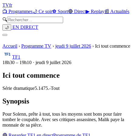
TV
fr
📺 Programmes
🌙 Ce soir
⚽ Sport
🔴 Direct
▶ Replay
📰 Actualités
🔍
EN DIRECT
🌙
Accueil
›
Programme TV
›
jeudi 9 juillet 2026
›
Ici tout commence
TF1
18h30
–
19h10
·
jeudi 9 juillet 2026
Ici tout commence
Série dramatique
5.1475.
-
Tout
Synopsis
Pour Solenn, prête à tout, tous les moyens sont bons pour faire
tomber le coupable. Avec ses critiques assassines, Malik paye la
monnaie de sa pièce.
🔴 Regarder
TF1
en direct
Programme de
TF1