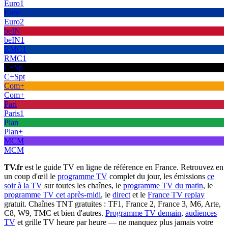
Euro1
Euro
Euro2
beIN
beIN1
RMC1
RMC1
C+Sp
C+Spt
Com+
Com+
Pari
Paris1
Plan
Plan+
MCM
MCM
TV.fr
est le guide TV en ligne de référence en France. Retrouvez en
un coup d'œil le
programme TV
complet du jour, les émissions
ce
soir à la TV
sur toutes les chaînes, le
programme TV du matin
, le
programme TV cet après-midi
, le
direct
et le
France TV replay
gratuit. Chaînes TNT gratuites : TF1, France 2, France 3, M6, Arte,
C8, W9, TMC et bien d'autres.
Programme TV demain
,
audiences
TV
et grille TV heure par heure — ne manquez plus jamais votre