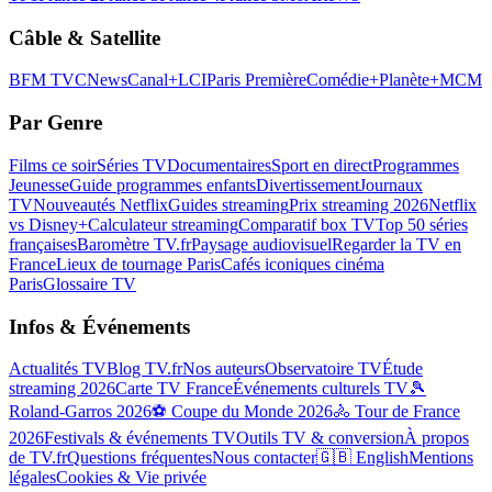
Câble & Satellite
BFM TV
CNews
Canal+
LCI
Paris Première
Comédie+
Planète+
MCM
Par Genre
Films ce soir
Séries TV
Documentaires
Sport en direct
Programmes
Jeunesse
Guide programmes enfants
Divertissement
Journaux
TV
Nouveautés Netflix
Guides streaming
Prix streaming 2026
Netflix
vs Disney+
Calculateur streaming
Comparatif box TV
Top 50 séries
françaises
Baromètre TV.fr
Paysage audiovisuel
Regarder la TV en
France
Lieux de tournage Paris
Cafés iconiques cinéma
Paris
Glossaire TV
Infos & Événements
Actualités TV
Blog TV.fr
Nos auteurs
Observatoire TV
Étude
streaming 2026
Carte TV France
Événements culturels TV
🎾
Roland-Garros 2026
⚽ Coupe du Monde 2026
🚴 Tour de France
2026
Festivals & événements TV
Outils TV & conversion
À propos
de TV.fr
Questions fréquentes
Nous contacter
🇬🇧 English
Mentions
légales
Cookies & Vie privée