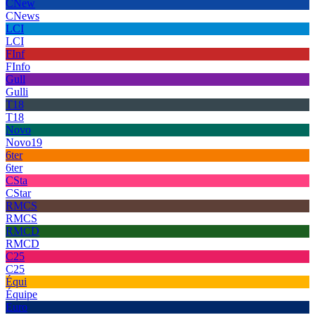
CNew
CNews
LCI
LCI
FInf
FInfo
Gull
Gulli
T18
T18
Novo
Novo19
6ter
6ter
CSta
CStar
RMCS
RMCS
RMCD
RMCD
C25
C25
Équi
Équipe
Euro