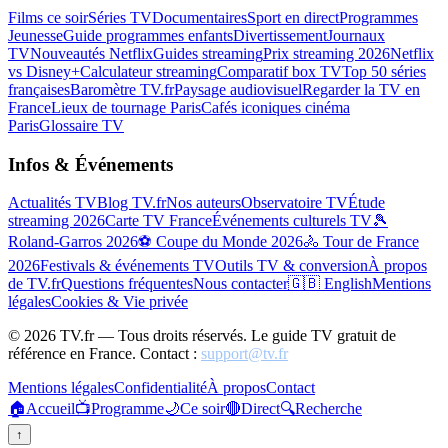
Films ce soir
Séries TV
Documentaires
Sport en direct
Programmes
Jeunesse
Guide programmes enfants
Divertissement
Journaux
TV
Nouveautés Netflix
Guides streaming
Prix streaming 2026
Netflix
vs Disney+
Calculateur streaming
Comparatif box TV
Top 50 séries
françaises
Baromètre TV.fr
Paysage audiovisuel
Regarder la TV en
France
Lieux de tournage Paris
Cafés iconiques cinéma
Paris
Glossaire TV
Infos & Événements
Actualités TV
Blog TV.fr
Nos auteurs
Observatoire TV
Étude
streaming 2026
Carte TV France
Événements culturels TV
🎾
Roland-Garros 2026
⚽ Coupe du Monde 2026
🚴 Tour de France
2026
Festivals & événements TV
Outils TV & conversion
À propos
de TV.fr
Questions fréquentes
Nous contacter
🇬🇧 English
Mentions
légales
Cookies & Vie privée
©
2026
TV.fr — Tous droits réservés. Le guide TV gratuit de
référence en France. Contact :
support@tv.fr
Mentions légales
Confidentialité
À propos
Contact
🏠
Accueil
📺
Programme
🌙
Ce soir
🔴
Direct
🔍
Recherche
↑