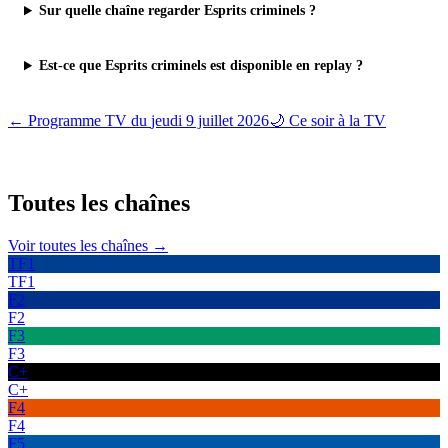
Sur quelle chaîne regarder Esprits criminels ?
Est-ce que Esprits criminels est disponible en replay ?
← Programme TV du
jeudi 9 juillet 2026
🌙 Ce soir à la TV
Toutes les
chaînes
Voir toutes les chaînes →
TF1
TF1
F2
F2
F3
F3
C+
C+
F4
F4
F5