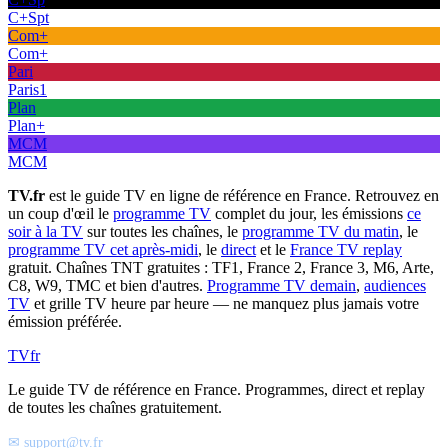
C+Spt
Com+
Com+
Pari
Paris1
Plan
Plan+
MCM
MCM
TV.fr
est le guide TV en ligne de référence en France. Retrouvez en
un coup d'œil le
programme TV
complet du jour, les émissions
ce
soir à la TV
sur toutes les chaînes, le
programme TV du matin
, le
programme TV cet après-midi
, le
direct
et le
France TV replay
gratuit. Chaînes TNT gratuites : TF1, France 2, France 3, M6, Arte,
C8, W9, TMC et bien d'autres.
Programme TV demain
,
audiences
TV
et grille TV heure par heure — ne manquez plus jamais votre
émission préférée.
TV
fr
Le guide TV de référence en France. Programmes, direct et replay
de toutes les chaînes gratuitement.
✉ support@tv.fr