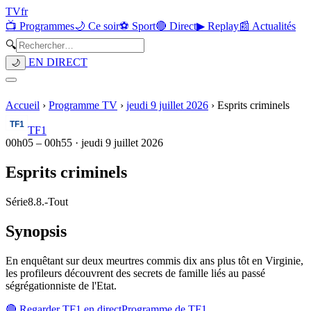
TV
fr
📺 Programmes
🌙 Ce soir
⚽ Sport
🔴 Direct
▶ Replay
📰 Actualités
🔍
EN DIRECT
🌙
Accueil
›
Programme TV
›
jeudi 9 juillet 2026
›
Esprits criminels
TF1
00h05
–
00h55
·
jeudi 9 juillet 2026
Esprits criminels
Série
8.8.
-
Tout
Synopsis
En enquêtant sur deux meurtres commis dix ans plus tôt en Virginie,
les profileurs découvrent des secrets de famille liés au passé
ségrégationniste de l'Etat.
🔴 Regarder
TF1
en direct
Programme de
TF1