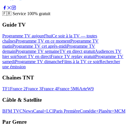
🇫🇷
Service 100% gratuit
Guide TV
Programme TV aujourd'hui
Ce soir à la TV — toutes
chaînes
Programme TV en ce moment
Programme TV
matin
Programme TV cet après-midi
Programme TV
demain
Programme TV semaine
TV en direct gratuit
Audiences TV
hier soir
Sport TV en direct
France TV replay gratuit
Programme TV
samedi
Programme TV dimanche
Films à la TV ce soir
Rechercher
une émission
Chaînes TNT
TF1
France 2
France 3
France 4
France 5
M6
Arte
W9
Câble & Satellite
BFM TV
CNews
Canal+
LCI
Paris Première
Comédie+
Planète+
MCM
Par Genre