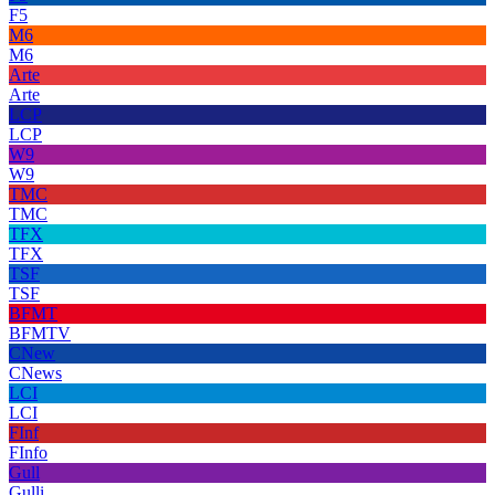
F5
M6
M6
Arte
Arte
LCP
LCP
W9
W9
TMC
TMC
TFX
TFX
TSF
TSF
BFMT
BFMTV
CNew
CNews
LCI
LCI
FInf
FInfo
Gull
Gulli