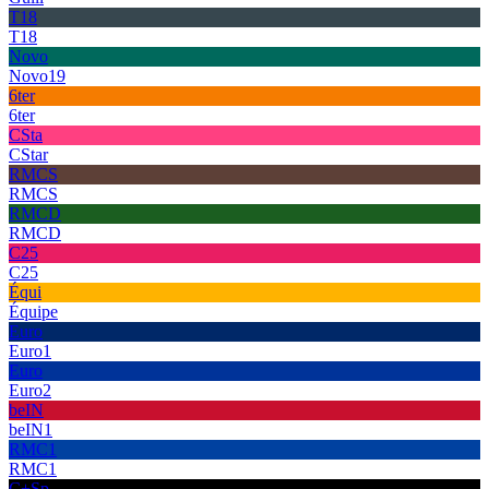
T18
T18
Novo
Novo19
6ter
6ter
CSta
CStar
RMCS
RMCS
RMCD
RMCD
C25
C25
Équi
Équipe
Euro
Euro1
Euro
Euro2
beIN
beIN1
RMC1
RMC1
C+Sp