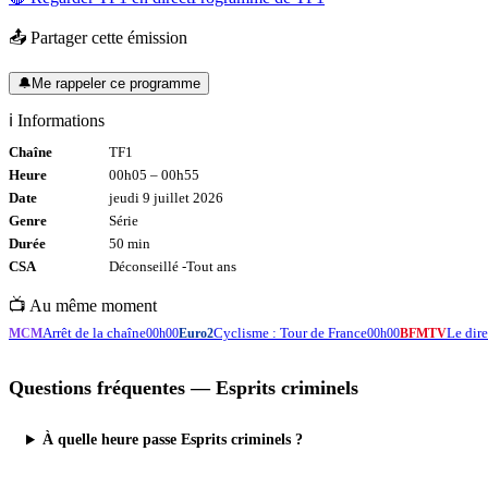
📤 Partager cette émission
🔔
Me rappeler ce programme
ℹ️ Informations
Chaîne
TF1
Heure
00h05
–
00h55
Date
jeudi 9 juillet 2026
Genre
Série
Durée
50
min
CSA
Déconseillé -
Tout
ans
📺 Au même moment
Arrêt de la chaîne
Cyclisme : Tour de France
Le di
MCM
00h00
Euro2
00h00
BFMTV
Questions fréquentes —
Esprits criminels
À quelle heure passe Esprits criminels ?