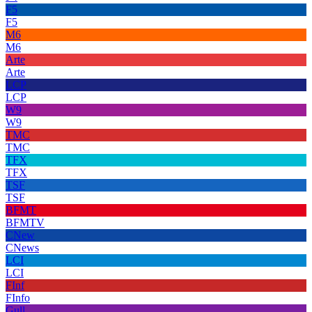
F5
F5
M6
M6
Arte
Arte
LCP
LCP
W9
W9
TMC
TMC
TFX
TFX
TSF
TSF
BFMT
BFMTV
CNew
CNews
LCI
LCI
FInf
FInfo
Gull