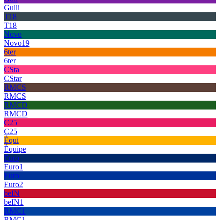
Gulli
T18
T18
Novo
Novo19
6ter
6ter
CSta
CStar
RMCS
RMCS
RMCD
RMCD
C25
C25
Équi
Équipe
Euro
Euro1
Euro
Euro2
beIN
beIN1
RMC1
RMC1