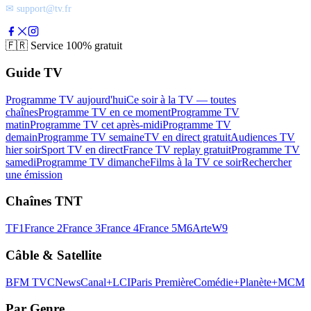
✉ support@tv.fr
🇫🇷
Service 100% gratuit
Guide TV
Programme TV aujourd'hui
Ce soir à la TV — toutes
chaînes
Programme TV en ce moment
Programme TV
matin
Programme TV cet après-midi
Programme TV
demain
Programme TV semaine
TV en direct gratuit
Audiences TV
hier soir
Sport TV en direct
France TV replay gratuit
Programme TV
samedi
Programme TV dimanche
Films à la TV ce soir
Rechercher
une émission
Chaînes TNT
TF1
France 2
France 3
France 4
France 5
M6
Arte
W9
Câble & Satellite
BFM TV
CNews
Canal+
LCI
Paris Première
Comédie+
Planète+
MCM
Par Genre