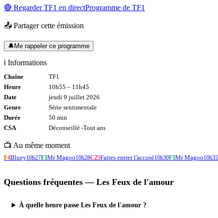
🔴 Regarder
TF1
en direct
Programme de
TF1
📤 Partager cette émission
🔔
Me rappeler ce programme
ℹ️ Informations
Chaîne
TF1
Heure
10h55
–
11h45
Date
jeudi 9 juillet 2026
Genre
Série sentimentale
Durée
50
min
CSA
Déconseillé -
Tout
ans
📺 Au même moment
Bluey
Mr Magoo
Faites entrer l'accusé
Mr Magoo
F4
10h27
F3
10h28
C25
10h30
F3
10h35
Questions fréquentes —
Les Feux de l'amour
À quelle heure passe Les Feux de l'amour ?