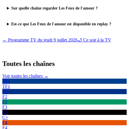
Sur quelle chaîne regarder Les Feux de l'amour ?
Est-ce que Les Feux de l'amour est disponible en replay ?
← Programme TV du
jeudi 9 juillet 2026
🌙 Ce soir à la TV
Toutes les
chaînes
Voir toutes les chaînes →
TF1
TF1
F2
F2
F3
F3
C+
C+
F4
F4