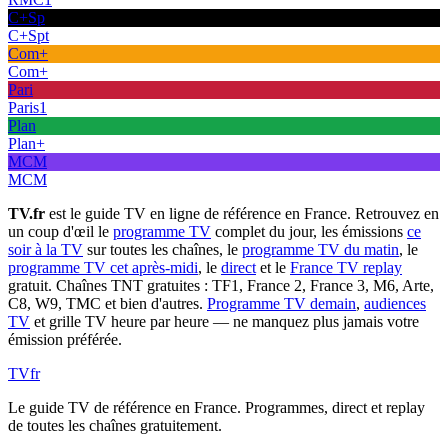
C+Sp
C+Spt
Com+
Com+
Pari
Paris1
Plan
Plan+
MCM
MCM
TV.fr
est le guide TV en ligne de référence en France. Retrouvez en
un coup d'œil le
programme TV
complet du jour, les émissions
ce
soir à la TV
sur toutes les chaînes, le
programme TV du matin
, le
programme TV cet après-midi
, le
direct
et le
France TV replay
gratuit. Chaînes TNT gratuites : TF1, France 2, France 3, M6, Arte,
C8, W9, TMC et bien d'autres.
Programme TV demain
,
audiences
TV
et grille TV heure par heure — ne manquez plus jamais votre
émission préférée.
TV
fr
Le guide TV de référence en France. Programmes, direct et replay
de toutes les chaînes gratuitement.