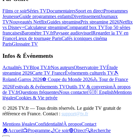
Films ce soir
Séries TV
Documentaires
Sport en direct
Programmes
Jeunesse
Guide programmes enfants
Divertissement
Journaux
TV
Nouveautés Netflix
Guides streaming
Prix streaming 2026
Netflix
vs Disney+
Calculateur streaming
Comparatif box TV
Top 50 séries
françaises
Baromètre TV.fr
Paysage audiovisuel
Regarder la TV en
France
Lieux de tournage Paris
Cafés iconiques cinéma
Paris
Glossaire TV
Infos & Événements
Actualités TV
Blog TV.fr
Nos auteurs
Observatoire TV
Étude
streaming 2026
Carte TV France
Événements culturels TV
🎾
Roland-Garros 2026
⚽ Coupe du Monde 2026
🚴 Tour de France
2026
Festivals & événements TV
Outils TV & conversion
À propos
de TV.fr
Questions fréquentes
Nous contacter
🇬🇧 English
Mentions
légales
Cookies & Vie privée
©
2026
TV.fr — Tous droits réservés. Le guide TV gratuit de
référence en France. Contact :
support@tv.fr
Mentions légales
Confidentialité
À propos
Contact
🏠
Accueil
📺
Programme
🌙
Ce soir
🔴
Direct
🔍
Recherche