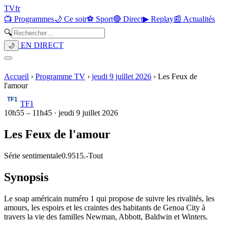
TV
fr
📺 Programmes
🌙 Ce soir
⚽ Sport
🔴 Direct
▶ Replay
📰 Actualités
🔍
EN DIRECT
🌙
Accueil
›
Programme TV
›
jeudi 9 juillet 2026
›
Les Feux de
l'amour
TF1
10h55
–
11h45
·
jeudi 9 juillet 2026
Les Feux de l'amour
Série sentimentale
0.9515.
-
Tout
Synopsis
Le soap américain numéro 1 qui propose de suivre les rivalités, les
amours, les espoirs et les craintes des habitants de Genoa City à
travers la vie des familles Newman, Abbott, Baldwin et Winters.