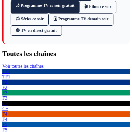
🌙 Programme TV ce soir gratuit
🎬 Films ce soir
📺 Séries ce soir
🗓 Programme TV demain soir
🔴 TV en direct gratuit
Toutes les
chaînes
Voir toutes les chaînes →
TF1
TF1
F2
F2
F3
F3
C+
C+
F4
F4
F5
F5