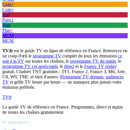
Com+
Com+
Pari
Paris1
Plan
Plan+
MCM
MCM
TV.fr
est le guide TV en ligne de référence en France. Retrouvez en
un coup d'œil le
programme TV
complet du jour, les émissions
ce
soir à la TV
sur toutes les chaînes, le
programme TV du matin
, le
programme TV cet après-midi
, le
direct
et le
France TV replay
gratuit. Chaînes TNT gratuites : TF1, France 2, France 3, M6, Arte,
C8, W9, TMC et bien d'autres.
Programme TV demain
,
audiences
TV
et grille TV heure par heure — ne manquez plus jamais votre
émission préférée.
TV
fr
Le guide TV de référence en France. Programmes, direct et replay
de toutes les chaînes gratuitement.
✉ support@tv.fr