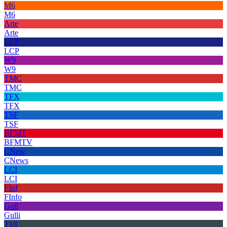
M6
M6
Arte
Arte
LCP
LCP
W9
W9
TMC
TMC
TFX
TFX
TSF
TSF
BFMT
BFMTV
CNew
CNews
LCI
LCI
FInf
FInfo
Gull
Gulli
T18