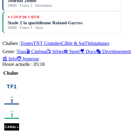
Journal 20h00
20h00
·
France 2
· Information
⭐ COUP DE CŒUR
Stade 2 la quotidienne Roland-Garros
20h00
·
France 3
· Sport
Chaînes :
Toutes
TNT Gratuites
Câble & Sat
Thématiques
Genre :
Tous
🎬 Cinéma
📺 Séries
⚽ Sport
🎥 Docs
🎭 Divertissement
📰 Info
🧒 Jeunesse
Heure actuelle :
05:18
Chaîne
00h40
Chicago
01h30
Programmes de la nuit
prog
Med
série
00h30
Disparition
02h05
Au
02h55
Emi
inquiétante
série
bout de
religieuse
l'enquête, la
00h35
Apocalypse
01h30
Sénat
02h00
Famille je vous
fin du crime
: Les
en
aime
programme
parfait ?
débarquements
documentaire
action
magazine
00h39
Sa Majesté des
information
02h36
Les arèn
mouches
×
2
série