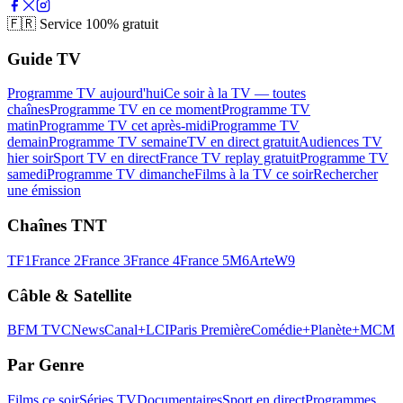
🇫🇷
Service 100% gratuit
Guide TV
Programme TV aujourd'hui
Ce soir à la TV — toutes
chaînes
Programme TV en ce moment
Programme TV
matin
Programme TV cet après-midi
Programme TV
demain
Programme TV semaine
TV en direct gratuit
Audiences TV
hier soir
Sport TV en direct
France TV replay gratuit
Programme TV
samedi
Programme TV dimanche
Films à la TV ce soir
Rechercher
une émission
Chaînes TNT
TF1
France 2
France 3
France 4
France 5
M6
Arte
W9
Câble & Satellite
BFM TV
CNews
Canal+
LCI
Paris Première
Comédie+
Planète+
MCM
Par Genre
Films ce soir
Séries TV
Documentaires
Sport en direct
Programmes