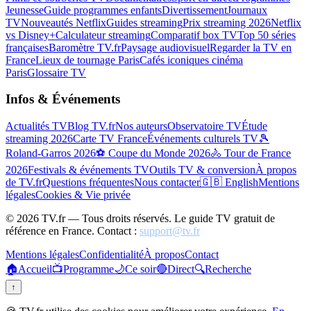
Jeunesse
Guide programmes enfants
Divertissement
Journaux
TV
Nouveautés Netflix
Guides streaming
Prix streaming 2026
Netflix
vs Disney+
Calculateur streaming
Comparatif box TV
Top 50 séries
françaises
Baromètre TV.fr
Paysage audiovisuel
Regarder la TV en
France
Lieux de tournage Paris
Cafés iconiques cinéma
Paris
Glossaire TV
Infos & Événements
Actualités TV
Blog TV.fr
Nos auteurs
Observatoire TV
Étude
streaming 2026
Carte TV France
Événements culturels TV
🎾
Roland-Garros 2026
⚽ Coupe du Monde 2026
🚴 Tour de France
2026
Festivals & événements TV
Outils TV & conversion
À propos
de TV.fr
Questions fréquentes
Nous contacter
🇬🇧 English
Mentions
légales
Cookies & Vie privée
©
2026
TV.fr — Tous droits réservés. Le guide TV gratuit de
référence en France. Contact :
support@tv.fr
Mentions légales
Confidentialité
À propos
Contact
🏠
Accueil
📺
Programme
🌙
Ce soir
🔴
Direct
🔍
Recherche
↑