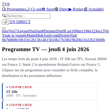
TV
fr
📺 Programmes
🌙 Ce soir
⚽ Sport
🔴 Direct
▶ Replay
📰 Actualités
🔍
EN DIRECT
🌙
Hier
Ven
7
Aujourd'hui
Sam
8
Demain
Dim
9
Lun
10
Mar
11
Mer
12
Jeu
13
Ve
Toute la journée
Matin
Midi
Après-midi
Soirée
Nuit
6h
7h
8h
9h
10h
11h
12h
13h
14h
15h
16h
17h
18h
19h
20h
21h
22h
23h
00h
Programme TV —
jeudi 4 juin 2026
Les temps forts du jeudi 4 juin 2026 : JT 20h sur TF1, Journal 20h00
sur France 2, Stade 2 la quotidienne Roland-Garros sur France 3.
Cliquez sur un programme pour consulter sa fiche complète, la
distribution et les prochaines diffusions.
⭐ COUP DE CŒUR
JT 20h
20h00
·
TF1
· Information
⭐ COUP DE CŒUR