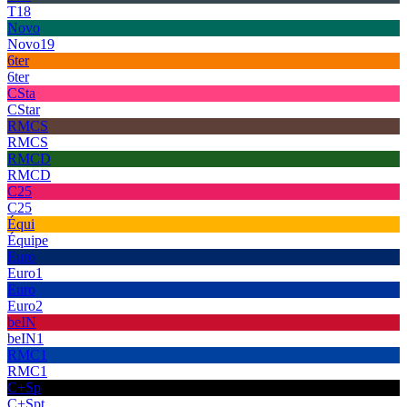
T18
Novo
Novo19
6ter
6ter
CSta
CStar
RMCS
RMCS
RMCD
RMCD
C25
C25
Équi
Équipe
Euro
Euro1
Euro
Euro2
beIN
beIN1
RMC1
RMC1
C+Sp
C+Spt