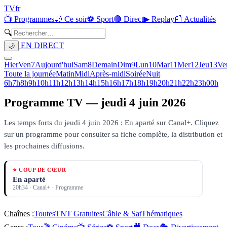
TV
fr
📺 Programmes
🌙 Ce soir
⚽ Sport
🔴 Direct
▶ Replay
📰 Actualités
🔍
EN DIRECT
🌙
Hier
Ven
7
Aujourd'hui
Sam
8
Demain
Dim
9
Lun
10
Mar
11
Mer
12
Jeu
13
Ve
Toute la journée
Matin
Midi
Après-midi
Soirée
Nuit
6h
7h
8h
9h
10h
11h
12h
13h
14h
15h
16h
17h
18h
19h
20h
21h
22h
23h
00h
Programme TV —
jeudi 4 juin 2026
Les temps forts du jeudi 4 juin 2026 : En aparté sur Canal+.
Cliquez
sur un programme pour consulter sa fiche complète, la distribution et
les prochaines diffusions.
⭐ COUP DE CŒUR
En aparté
20h34
·
Canal+
· Programme
Chaînes :
Toutes
TNT Gratuites
Câble & Sat
Thématiques