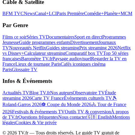
Câble & Satellite
BFM TV
CNews
Canal+
LCI
Paris Première
Comédie+
Planète+
MCM
Par Genre
Films ce soir
Séries TV
Documentaires
Sport en direct
Programmes
Jeunesse
Guide programmes enfants
Divertissement
Journaux
TV
Nouveautés Netflix
Guides streaming
Prix streaming 2026
Netflix
vs Disney+
Calculateur streaming
Comparatif box TV
Top 50 séries
françaises
Baromètre TV.fr
Paysage audiovisuel
Regarder la TV en
France
Lieux de tournage Paris
Cafés iconiques cinéma
Paris
Glossaire TV
Infos & Événements
Actualités TV
Blog TV.fr
Nos auteurs
Observatoire TV
Étude
streaming 2026
Carte TV France
Événements culturels TV
🎾
Roland-Garros 2026
⚽ Coupe du Monde 2026
🚴 Tour de France
2026
Festivals & événements TV
Outils TV & conversion
À propos
de TV.fr
Questions fréquentes
Nous contacter
🇬🇧 English
Mentions
légales
Cookies & Vie privée
©
2026
TV.fr — Tous droits réservés. Le guide TV gratuit de