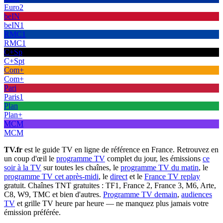
Euro2
beIN
beIN1
RMC1
RMC1
C+Sp
C+Spt
Com+
Com+
Pari
Paris1
Plan
Plan+
MCM
MCM
TV.fr
est le guide TV en ligne de référence en France. Retrouvez en
un coup d'œil le
programme TV
complet du jour, les émissions
ce
soir à la TV
sur toutes les chaînes, le
programme TV du matin
, le
programme TV cet après-midi
, le
direct
et le
France TV replay
gratuit. Chaînes TNT gratuites : TF1, France 2, France 3, M6, Arte,
C8, W9, TMC et bien d'autres.
Programme TV demain
,
audiences
TV
et grille TV heure par heure — ne manquez plus jamais votre
émission préférée.