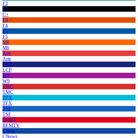
F3
C+
C+
F4
F4
F5
F5
M6
M6
Arte
Arte
LCP
LCP
W9
W9
TMC
TMC
TFX
TFX
TSF
TSF
BFMT
BFMTV
CNew
CNews