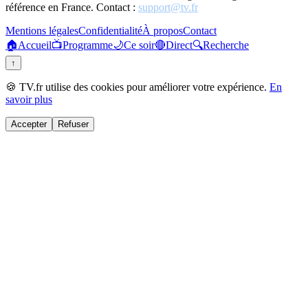
référence en France. Contact :
support@tv.fr
Mentions légales
Confidentialité
À propos
Contact
🏠
Accueil
📺
Programme
🌙
Ce soir
🔴
Direct
🔍
Recherche
↑
🍪 TV.fr utilise des cookies pour améliorer votre expérience.
En
savoir plus
Accepter
Refuser