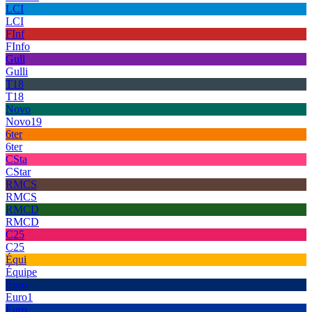
LCI
LCI
FInf
FInfo
Gull
Gulli
T18
T18
Novo
Novo19
6ter
6ter
CSta
CStar
RMCS
RMCS
RMCD
RMCD
C25
C25
Équi
Équipe
Euro
Euro1
Euro