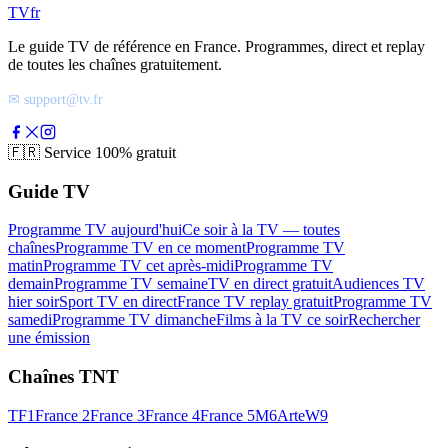
TV
fr
Le guide TV de référence en France. Programmes, direct et replay
de toutes les chaînes gratuitement.
✉ support@tv.fr
🇫🇷
Service 100% gratuit
Guide TV
Programme TV aujourd'hui
Ce soir à la TV — toutes
chaînes
Programme TV en ce moment
Programme TV
matin
Programme TV cet après-midi
Programme TV
demain
Programme TV semaine
TV en direct gratuit
Audiences TV
hier soir
Sport TV en direct
France TV replay gratuit
Programme TV
samedi
Programme TV dimanche
Films à la TV ce soir
Rechercher
une émission
Chaînes TNT
TF1
France 2
France 3
France 4
France 5
M6
Arte
W9