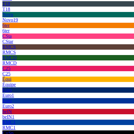
T18
T18
Novo
Novo19
6ter
6ter
CSta
CStar
RMCS
RMCS
RMCD
RMCD
C25
C25
Équi
Équipe
Euro
Euro1
Euro
Euro2
beIN
beIN1
RMC1
RMC1
C+Sp