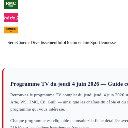
00h20
SOS
garage
documentaire
00h16
Noëlle Perna : La
vraie vie de
Serie
Cinema
Divertissement
Info
Documentaire
Sport
Jeunesse
Mado
documentaire
Programme TV du
jeudi 4 juin 2026
— Guide c
Retrouvez le programme TV complet du
jeudi
jeudi 4 juin 2026
su
Arte, W9, TMC, C8, Gulli — ainsi que les chaînes du câble et du sa
programme qui vous intéresse.
Chaque programme est cliquable : consultez la fiche détaillée avec
21h10 sur les chaînes hertziennes françaises.