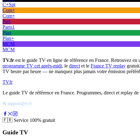
C+Spt
Com+
Com+
Pari
Paris1
Plan
Plan+
MCM
MCM
TV.fr
est le guide TV en ligne de référence en France. Retrouvez en 
programme TV cet après-midi
, le
direct
et le
France TV replay
gratuit
TV heure par heure — ne manquez plus jamais votre émission préféré
TV
fr
Le guide TV de référence en France. Programmes, direct et replay de t
✉ support@tv.fr
🇫🇷
Service 100% gratuit
Guide TV