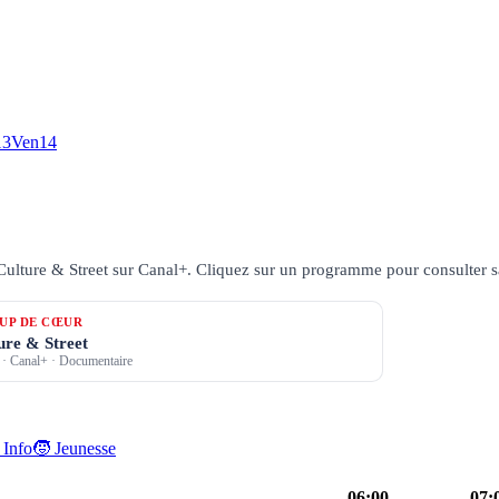
13
Ven
14
Culture & Street sur Canal+.
Cliquez sur un programme pour consulter sa f
UP DE CŒUR
ure & Street
·
Canal+
· Documentaire
 Info
🧒 Jeunesse
06:00
07: