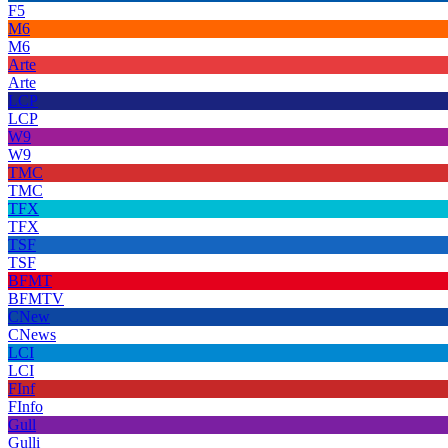
F5
M6
M6
Arte
Arte
LCP
LCP
W9
W9
TMC
TMC
TFX
TFX
TSF
TSF
BFMT
BFMTV
CNew
CNews
LCI
LCI
FInf
FInfo
Gull
Gulli