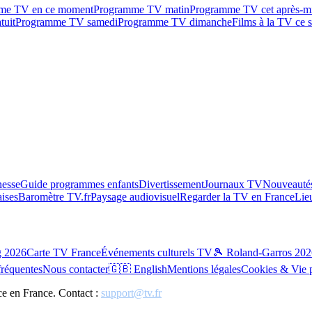
me TV en ce moment
Programme TV matin
Programme TV cet après-m
tuit
Programme TV samedi
Programme TV dimanche
Films à la TV ce s
esse
Guide programmes enfants
Divertissement
Journaux TV
Nouveautés
aises
Baromètre TV.fr
Paysage audiovisuel
Regarder la TV en France
Lie
g 2026
Carte TV France
Événements culturels TV
🎾 Roland-Garros 202
fréquentes
Nous contacter
🇬🇧 English
Mentions légales
Cookies & Vie 
ce en France. Contact :
support@tv.fr