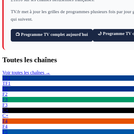
TV.fr met à jour les grilles de programmes plusieurs fois par jour
qui suivent.
🌙 Programme TV ce
📺 Programme TV complet aujourd'hui
Toutes les
chaînes
Voir toutes les chaînes →
TF1
TF1
F2
F2
F3
F3
C+
C+
F4
F4
F5