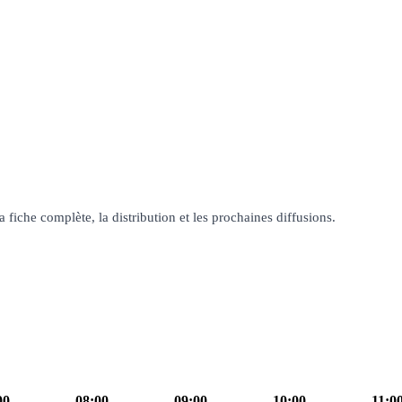
iche complète, la distribution et les prochaines diffusions.
00
08:00
09:00
10:00
11:0