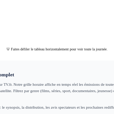
06h20
100 jours avec
les gendarmes des
Alpes
documentaire
05h21
Drôles
d'imitateurs
documentaire
💡 Faites défiler le tableau horizontalement pour voir toute la journée.
omplet
r TV.fr. Notre grille horaire affiche en temps réel les émissions de tou
tellite. Filtrez par genre (films, séries, sport, documentaires, jeuness
 le synopsis, la distribution, les avis spectateurs et les prochaines re