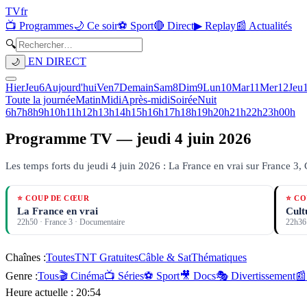
TV
fr
📺 Programmes
🌙 Ce soir
⚽ Sport
🔴 Direct
▶ Replay
📰 Actualités
🔍
EN DIRECT
🌙
Hier
Jeu
6
Aujourd'hui
Ven
7
Demain
Sam
8
Dim
9
Lun
10
Mar
11
Mer
12
Jeu
Toute la journée
Matin
Midi
Après-midi
Soirée
Nuit
6h
7h
8h
9h
10h
11h
12h
13h
14h
15h
16h
17h
18h
19h
20h
21h
22h
23h
00h
Programme TV —
jeudi 4 juin 2026
Les temps forts du jeudi 4 juin 2026 : La France en vrai sur France 3, 
⭐ COUP DE CŒUR
⭐ CO
La France en vrai
Cult
22h50
·
France 3
· Documentaire
22h36
Chaînes :
Toutes
TNT Gratuites
Câble & Sat
Thématiques
Genre :
Tous
🎬 Cinéma
📺 Séries
⚽ Sport
🎥 Docs
🎭 Divertissement
📰
Heure actuelle :
20:54