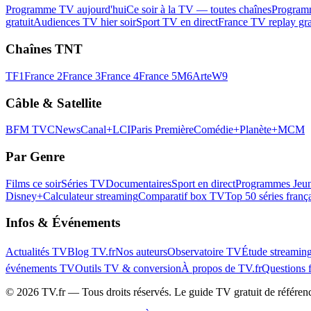
Programme TV aujourd'hui
Ce soir à la TV — toutes chaînes
Program
gratuit
Audiences TV hier soir
Sport TV en direct
France TV replay gra
Chaînes TNT
TF1
France 2
France 3
France 4
France 5
M6
Arte
W9
Câble & Satellite
BFM TV
CNews
Canal+
LCI
Paris Première
Comédie+
Planète+
MCM
Par Genre
Films ce soir
Séries TV
Documentaires
Sport en direct
Programmes Jeun
Disney+
Calculateur streaming
Comparatif box TV
Top 50 séries franç
Infos & Événements
Actualités TV
Blog TV.fr
Nos auteurs
Observatoire TV
Étude streamin
événements TV
Outils TV & conversion
À propos de TV.fr
Questions 
©
2026
TV.fr — Tous droits réservés. Le guide TV gratuit de référen