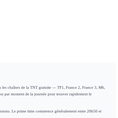
07h35
Seuls face à l'Alaska
×
5
documentaire
09h00
Le zoo du Bronx
×
5
documentaire
tes les chaînes de la TNT gratuite — TF1, France 2, France 3, M6,
e) ou par moment de la journée pour trouver rapidement le
diffusions. Le prime time commence généralement entre 20h50 et