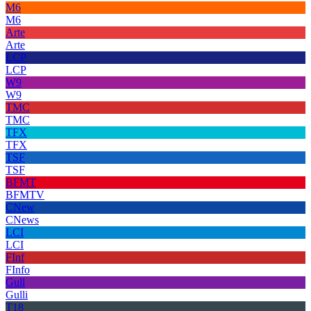
M6
M6
Arte
Arte
LCP
LCP
W9
W9
TMC
TMC
TFX
TFX
TSF
TSF
BFMT
BFMTV
CNew
CNews
LCI
LCI
FInf
FInfo
Gull
Gulli
T18