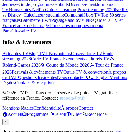
Jeunesse
Guide programmes enfants
Divertissement
Journaux
TV
Nouveautés Netflix
Guides streaming
Prix streaming 2026
Netflix
vs Disney+
Calculateur streaming
Comparatif box TV
Top 50 séries
françaises
Baromètre TV.fr
Paysage audiovisuel
Regarder la TV en
France
Lieux de tournage Paris
Cafés iconiques cinéma
Paris
Glossaire TV
Infos & Événements
Actualités TV
Blog TV.fr
Nos auteurs
Observatoire TV
Étude
streaming 2026
Carte TV France
Événements culturels TV
🎾
Roland-Garros 2026
⚽ Coupe du Monde 2026
🚴 Tour de France
2026
Festivals & événements TV
Outils TV & conversion
À propos
de TV.fr
Questions fréquentes
Nous contacter
🇬🇧 English
Mentions
légales
Cookies & Vie privée
©
2026
TV.fr — Tous droits réservés. Le guide TV gratuit de
référence en France. Contact :
support@tv.fr
Mentions légales
Confidentialité
À propos
Contact
🏠
Accueil
📺
Programme
🌙
Ce soir
🔴
Direct
🔍
Recherche
↑