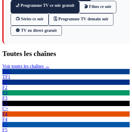
🌙 Programme TV ce soir gratuit
🎬 Films ce soir
📺 Séries ce soir
🗓 Programme TV demain soir
🔴 TV en direct gratuit
Toutes les
chaînes
Voir toutes les chaînes →
TF1
TF1
F2
F2
F3
F3
C+
C+
F4
F4
F5
F5