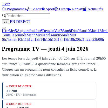
TV
fr
📺 Programmes
🌙 Ce soir
⚽ Sport
🔴 Direct
▶ Replay
📰 Actualités
🔍
EN DIRECT
🌙
Hier
Mer
5
Aujourd'hui
Jeu
6
Demain
Ven
7
Sam
8
Dim
9
Lun
10
Mar
11
Mer
1
Toute la journée
Matin
Midi
Après-midi
Soirée
Nuit
6h
7h
8h
9h
10h
11h
12h
13h
14h
15h
16h
17h
18h
19h
20h
21h
22h
23h
00h
Programme TV —
jeudi 4 juin 2026
Les temps forts du jeudi 4 juin 2026 : JT 20h sur TF1, Journal 20h00
sur France 2, Stade 2 la quotidienne Roland-Garros sur France 3.
Cliquez sur un programme pour consulter sa fiche complète, la
distribution et les prochaines diffusions.
⭐ COUP DE CŒUR
JT 20h
20h00
·
TF1
· Information
⭐ COUP DE CŒUR