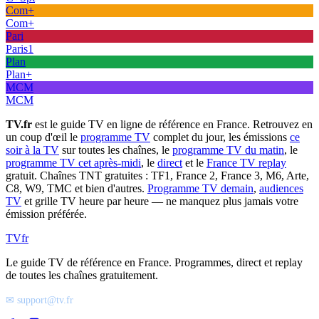
Com+
Com+
Pari
Paris1
Plan
Plan+
MCM
MCM
TV.fr
est le guide TV en ligne de référence en France. Retrouvez en
un coup d'œil le
programme TV
complet du jour, les émissions
ce
soir à la TV
sur toutes les chaînes, le
programme TV du matin
, le
programme TV cet après-midi
, le
direct
et le
France TV replay
gratuit. Chaînes TNT gratuites : TF1, France 2, France 3, M6, Arte,
C8, W9, TMC et bien d'autres.
Programme TV demain
,
audiences
TV
et grille TV heure par heure — ne manquez plus jamais votre
émission préférée.
TV
fr
Le guide TV de référence en France. Programmes, direct et replay
de toutes les chaînes gratuitement.
✉ support@tv.fr