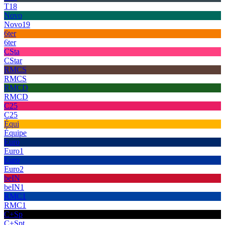
T18
Novo
Novo19
6ter
6ter
CSta
CStar
RMCS
RMCS
RMCD
RMCD
C25
C25
Équi
Équipe
Euro
Euro1
Euro
Euro2
beIN
beIN1
RMC1
RMC1
C+Sp
C+Spt