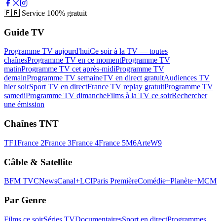
🇫🇷
Service 100% gratuit
Guide TV
Programme TV aujourd'hui
Ce soir à la TV — toutes
chaînes
Programme TV en ce moment
Programme TV
matin
Programme TV cet après-midi
Programme TV
demain
Programme TV semaine
TV en direct gratuit
Audiences TV
hier soir
Sport TV en direct
France TV replay gratuit
Programme TV
samedi
Programme TV dimanche
Films à la TV ce soir
Rechercher
une émission
Chaînes TNT
TF1
France 2
France 3
France 4
France 5
M6
Arte
W9
Câble & Satellite
BFM TV
CNews
Canal+
LCI
Paris Première
Comédie+
Planète+
MCM
Par Genre
Films ce soir
Séries TV
Documentaires
Sport en direct
Programmes