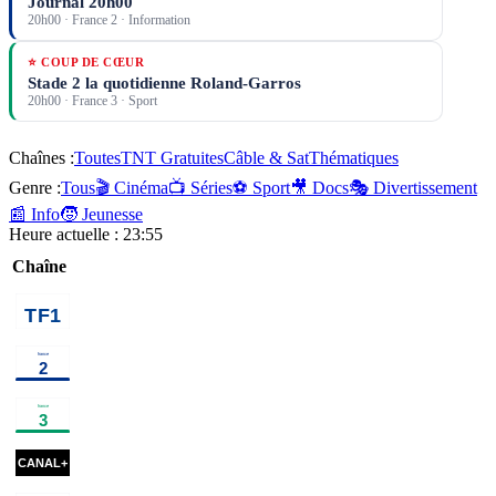
Journal 20h00
20h00
·
France 2
· Information
⭐ COUP DE CŒUR
Stade 2 la quotidienne Roland-Garros
20h00
·
France 3
· Sport
Chaînes :
Toutes
TNT Gratuites
Câble & Sat
Thématiques
Genre :
Tous
🎬 Cinéma
📺 Séries
⚽ Sport
🎥 Docs
🎭 Divertissement
📰 Info
🧒 Jeunesse
Heure actuelle :
23:55
Chaîne
00h40
Chicago
01h30
Programmes de la nuit
prog
Med
série
00h30
Disparition
02h05
Au
02h55
Emi
inquiétante
série
bout de
religieuse
l'enquête, la
00h35
Apocalypse
01h30
Sénat
02h00
Famille je vous
fin du crime
: Les
en
aime
programme
parfait ?
débarquements
documentaire
action
magazine
00h39
Sa Majesté des
information
02h36
Les arèn
mouches
×
2
série