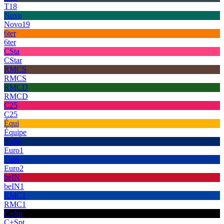
T18
Novo
Novo19
6ter
6ter
CSta
CStar
RMCS
RMCS
RMCD
RMCD
C25
C25
Équi
Équipe
Euro
Euro1
Euro
Euro2
beIN
beIN1
RMC1
RMC1
C+Sp
C+Spt