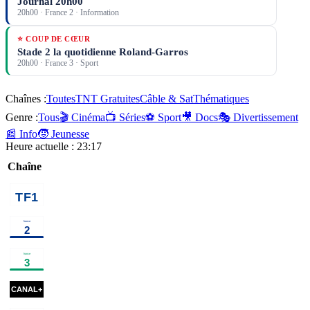
Journal 20h00
20h00
·
France 2
· Information
⭐ COUP DE CŒUR
Stade 2 la quotidienne Roland-Garros
20h00
·
France 3
· Sport
Chaînes :
Toutes
TNT Gratuites
Câble & Sat
Thématiques
Genre :
Tous
🎬 Cinéma
📺 Séries
⚽ Sport
🎥 Docs
🎭 Divertissement
📰 Info
🧒 Jeunesse
Heure actuelle :
23:17
Chaîne
00h40
Chicago
01h30
Programmes de la nuit
prog
Med
série
00h30
Disparition
02h05
Au
02h55
Emi
inquiétante
série
bout de
religieuse
l'enquête, la
00h35
Apocalypse
01h30
Sénat
02h00
Famille je vous
fin du crime
: Les
en
aime
programme
parfait ?
débarquements
documentaire
action
magazine
00h39
Sa Majesté des
information
02h36
Les arèn
mouches
×
2
série