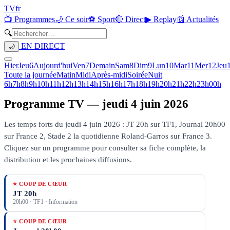
TV
fr
📺 Programmes
🌙 Ce soir
⚽ Sport
🔴 Direct
▶ Replay
📰 Actualités
🔍
EN DIRECT
🌙
Hier
Jeu
6
Aujourd'hui
Ven
7
Demain
Sam
8
Dim
9
Lun
10
Mar
11
Mer
12
Jeu
Toute la journée
Matin
Midi
Après-midi
Soirée
Nuit
6h
7h
8h
9h
10h
11h
12h
13h
14h
15h
16h
17h
18h
19h
20h
21h
22h
23h
00h
Programme TV —
jeudi 4 juin 2026
Les temps forts du jeudi 4 juin 2026 : JT 20h sur TF1, Journal 20h00
sur France 2, Stade 2 la quotidienne Roland-Garros sur France 3.
Cliquez sur un programme pour consulter sa fiche complète, la
distribution et les prochaines diffusions.
⭐ COUP DE CŒUR
JT 20h
20h00
·
TF1
· Information
⭐ COUP DE CŒUR