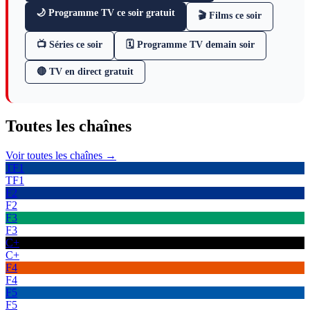
🌙 Programme TV ce soir gratuit
🎬 Films ce soir
📺 Séries ce soir
🗓 Programme TV demain soir
🔴 TV en direct gratuit
Toutes les
chaînes
Voir toutes les chaînes →
TF1
TF1
F2
F2
F3
F3
C+
C+
F4
F4
F5
F5