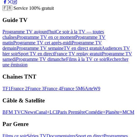
🇫🇷
Service 100% gratuit
Guide TV
Programme TV aujourd'hui
Ce soir à la TV — toutes
chaînes
Programme TV en ce moment
Programme TV
matin
Programme TV cet après-midi
Programme TV
demain
Programme TV semaine
TV en direct gratuit
Audiences TV
hier soir
Sport TV en direct
France TV replay gratuit
Programme TV
samedi
Programme TV dimanche
Films à la TV ce soir
Rechercher
une émission
Chaînes TNT
TF1
France 2
France 3
France 4
France 5
M6
Arte
W9
Câble & Satellite
BFM TV
CNews
Canal+
LCI
Paris Première
Comédie+
Planète+
MCM
Par Genre
Films ce soir
Séries TV
Documentaires
Sport en direct
Programmes