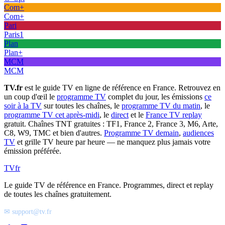
Com+
Com+
Pari
Paris1
Plan
Plan+
MCM
MCM
TV.fr
est le guide TV en ligne de référence en France. Retrouvez en
un coup d'œil le
programme TV
complet du jour, les émissions
ce
soir à la TV
sur toutes les chaînes, le
programme TV du matin
, le
programme TV cet après-midi
, le
direct
et le
France TV replay
gratuit. Chaînes TNT gratuites : TF1, France 2, France 3, M6, Arte,
C8, W9, TMC et bien d'autres.
Programme TV demain
,
audiences
TV
et grille TV heure par heure — ne manquez plus jamais votre
émission préférée.
TV
fr
Le guide TV de référence en France. Programmes, direct et replay
de toutes les chaînes gratuitement.
✉ support@tv.fr