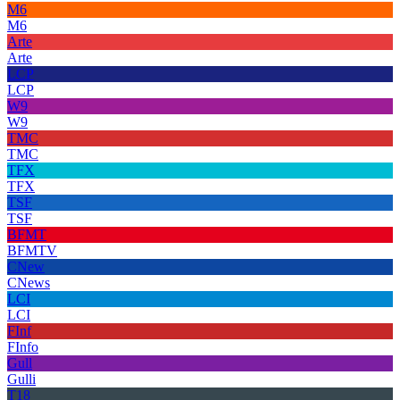
M6
M6
Arte
Arte
LCP
LCP
W9
W9
TMC
TMC
TFX
TFX
TSF
TSF
BFMT
BFMTV
CNew
CNews
LCI
LCI
FInf
FInfo
Gull
Gulli
T18