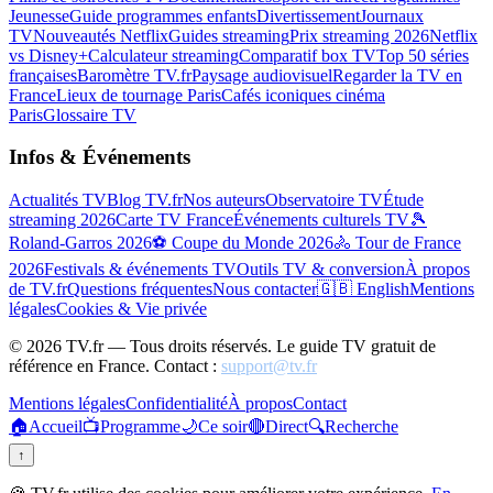
Jeunesse
Guide programmes enfants
Divertissement
Journaux
TV
Nouveautés Netflix
Guides streaming
Prix streaming 2026
Netflix
vs Disney+
Calculateur streaming
Comparatif box TV
Top 50 séries
françaises
Baromètre TV.fr
Paysage audiovisuel
Regarder la TV en
France
Lieux de tournage Paris
Cafés iconiques cinéma
Paris
Glossaire TV
Infos & Événements
Actualités TV
Blog TV.fr
Nos auteurs
Observatoire TV
Étude
streaming 2026
Carte TV France
Événements culturels TV
🎾
Roland-Garros 2026
⚽ Coupe du Monde 2026
🚴 Tour de France
2026
Festivals & événements TV
Outils TV & conversion
À propos
de TV.fr
Questions fréquentes
Nous contacter
🇬🇧 English
Mentions
légales
Cookies & Vie privée
©
2026
TV.fr — Tous droits réservés. Le guide TV gratuit de
référence en France. Contact :
support@tv.fr
Mentions légales
Confidentialité
À propos
Contact
🏠
Accueil
📺
Programme
🌙
Ce soir
🔴
Direct
🔍
Recherche
↑