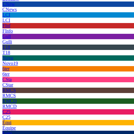
CNew
CNews
LCI
LCI
FInf
FInfo
Gull
Gulli
T18
T18
Novo
Novo19
6ter
6ter
CSta
CStar
RMCS
RMCS
RMCD
RMCD
C25
C25
Équi
Équipe
Euro