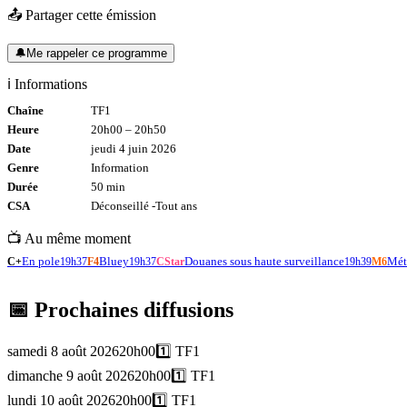
📤 Partager cette émission
🔔
Me rappeler ce programme
ℹ️ Informations
Chaîne
TF1
Heure
20h00
–
20h50
Date
jeudi 4 juin 2026
Genre
Information
Durée
50
min
CSA
Déconseillé -
Tout
ans
📺 Au même moment
En pole
Bluey
Douanes sous haute surveillance
Mét
C+
19h37
F4
19h37
CStar
19h39
M6
📅 Prochaines diffusions
samedi 8 août 2026
20h00
1️⃣
TF1
dimanche 9 août 2026
20h00
1️⃣
TF1
lundi 10 août 2026
20h00
1️⃣
TF1