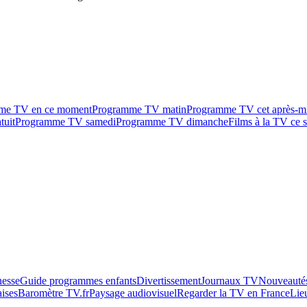
me TV en ce moment
Programme TV matin
Programme TV cet après-m
tuit
Programme TV samedi
Programme TV dimanche
Films à la TV ce s
esse
Guide programmes enfants
Divertissement
Journaux TV
Nouveautés
aises
Baromètre TV.fr
Paysage audiovisuel
Regarder la TV en France
Lie