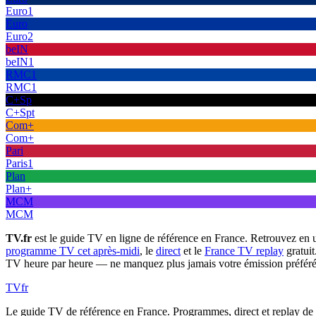
Euro1
Euro
Euro2
beIN
beIN1
RMC1
RMC1
C+Sp
C+Spt
Com+
Com+
Pari
Paris1
Plan
Plan+
MCM
MCM
TV.fr
est le guide TV en ligne de référence en France. Retrouvez en 
programme TV cet après-midi
, le
direct
et le
France TV replay
gratuit
TV heure par heure — ne manquez plus jamais votre émission préféré
TV
fr
Le guide TV de référence en France. Programmes, direct et replay de t