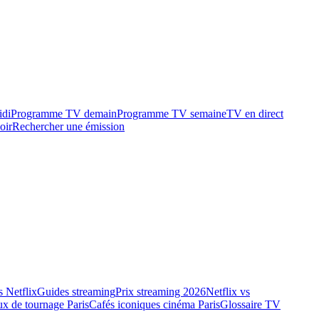
idi
Programme TV demain
Programme TV semaine
TV en direct
oir
Rechercher une émission
 Netflix
Guides streaming
Prix streaming 2026
Netflix vs
ux de tournage Paris
Cafés iconiques cinéma Paris
Glossaire TV