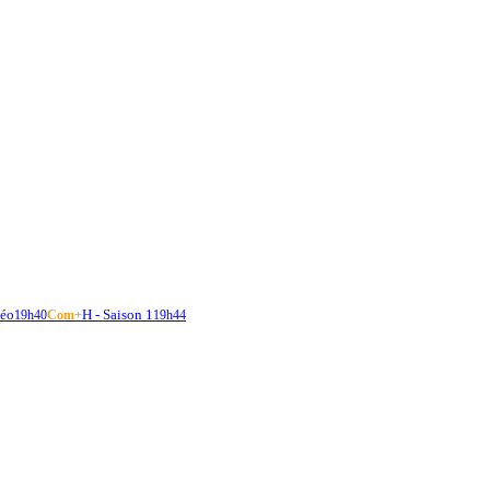
éo
H - Saison 1
19h40
Com+
19h44