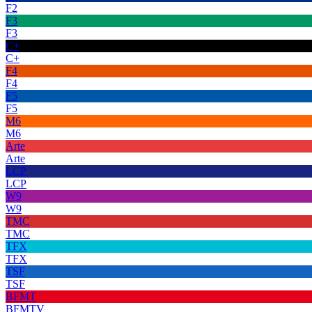
F2
F3
F3
C+
C+
F4
F4
F5
F5
M6
M6
Arte
Arte
LCP
LCP
W9
W9
TMC
TMC
TFX
TFX
TSF
TSF
BFMT
BFMTV