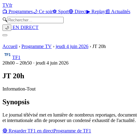
TV
fr
📺 Programmes
🌙 Ce soir
⚽ Sport
🔴 Direct
▶ Replay
📰 Actualités
🔍
EN DIRECT
🌙
Accueil
›
Programme TV
›
jeudi 4 juin 2026
›
JT 20h
TF1
20h00
–
20h50
·
jeudi 4 juin 2026
JT 20h
Information
-
Tout
Synopsis
Le journal télévisé met en lumière de nombreux reportages, documentai
et internationale afin de proposer un condensé exhaustif de l'actualité.
🔴 Regarder
TF1
en direct
Programme de
TF1