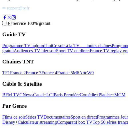
✉ support@tv.fr
🇫🇷
Service 100% gratuit
Guide TV
Programme TV aujourd'hui
Ce soir à la TV — toutes chaînes
Program
gratuit
Audiences TV hier soir
Sport TV en direct
France TV replay gra
Chaînes TNT
TF1
France 2
France 3
France 4
France 5
M6
Arte
W9
Câble & Satellite
BFM TV
CNews
Canal+
LCI
Paris Première
Comédie+
Planète+
MCM
Par Genre
Films ce soir
Séries TV
Documentaires
Sport en direct
Programmes Jeun
Disney+
Calculateur streaming
Comparatif box TV
Top 50 séries franç