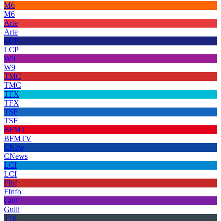
M6
M6
Arte
Arte
LCP
LCP
W9
W9
TMC
TMC
TFX
TFX
TSF
TSF
BFMT
BFMTV
CNew
CNews
LCI
LCI
FInf
FInfo
Gull
Gulli
T18