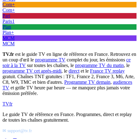
Com+
Com+
Pari
Paris1
Plan
Plan+
MCM
MCM
TV.fr
est le guide TV en ligne de référence en France. Retrouvez en
un coup d'œil le
programme TV
complet du jour, les émissions
ce
soir à la TV
sur toutes les chaînes, le
programme TV du matin
, le
programme TV cet après-midi
, le
direct
et le
France TV replay
gratuit. Chaînes TNT gratuites : TF1, France 2, France 3, M6, Arte,
C8, W9, TMC et bien d'autres.
Programme TV demain
,
audiences
TV
et grille TV heure par heure — ne manquez plus jamais votre
émission préférée.
TV
fr
Le guide TV de référence en France. Programmes, direct et replay
de toutes les chaînes gratuitement.
✉ support@tv.fr