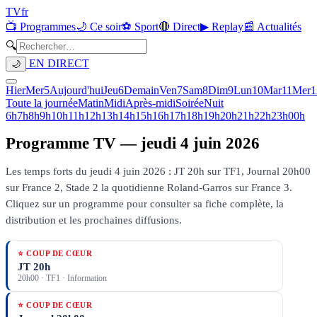
TV
fr
📺 Programmes
🌙 Ce soir
⚽ Sport
🔴 Direct
▶ Replay
📰 Actualités
🔍
EN DIRECT
🌙
Hier
Mer
5
Aujourd'hui
Jeu
6
Demain
Ven
7
Sam
8
Dim
9
Lun
10
Mar
11
Mer
1
Toute la journée
Matin
Midi
Après-midi
Soirée
Nuit
6h
7h
8h
9h
10h
11h
12h
13h
14h
15h
16h
17h
18h
19h
20h
21h
22h
23h
00h
Programme TV —
jeudi 4 juin 2026
Les temps forts du jeudi 4 juin 2026 : JT 20h sur TF1, Journal 20h00
sur France 2, Stade 2 la quotidienne Roland-Garros sur France 3.
Cliquez sur un programme pour consulter sa fiche complète, la
distribution et les prochaines diffusions.
⭐ COUP DE CŒUR
JT 20h
20h00
·
TF1
· Information
⭐ COUP DE CŒUR