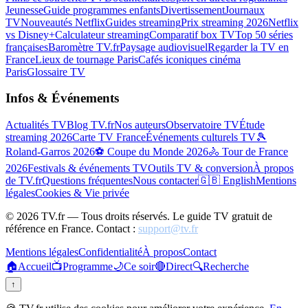
Jeunesse
Guide programmes enfants
Divertissement
Journaux
TV
Nouveautés Netflix
Guides streaming
Prix streaming 2026
Netflix
vs Disney+
Calculateur streaming
Comparatif box TV
Top 50 séries
françaises
Baromètre TV.fr
Paysage audiovisuel
Regarder la TV en
France
Lieux de tournage Paris
Cafés iconiques cinéma
Paris
Glossaire TV
Infos & Événements
Actualités TV
Blog TV.fr
Nos auteurs
Observatoire TV
Étude
streaming 2026
Carte TV France
Événements culturels TV
🎾
Roland-Garros 2026
⚽ Coupe du Monde 2026
🚴 Tour de France
2026
Festivals & événements TV
Outils TV & conversion
À propos
de TV.fr
Questions fréquentes
Nous contacter
🇬🇧 English
Mentions
légales
Cookies & Vie privée
©
2026
TV.fr — Tous droits réservés. Le guide TV gratuit de
référence en France. Contact :
support@tv.fr
Mentions légales
Confidentialité
À propos
Contact
🏠
Accueil
📺
Programme
🌙
Ce soir
🔴
Direct
🔍
Recherche
↑