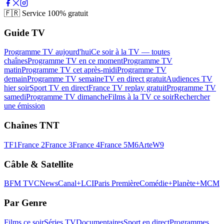
🇫🇷
Service 100% gratuit
Guide TV
Programme TV aujourd'hui
Ce soir à la TV — toutes
chaînes
Programme TV en ce moment
Programme TV
matin
Programme TV cet après-midi
Programme TV
demain
Programme TV semaine
TV en direct gratuit
Audiences TV
hier soir
Sport TV en direct
France TV replay gratuit
Programme TV
samedi
Programme TV dimanche
Films à la TV ce soir
Rechercher
une émission
Chaînes TNT
TF1
France 2
France 3
France 4
France 5
M6
Arte
W9
Câble & Satellite
BFM TV
CNews
Canal+
LCI
Paris Première
Comédie+
Planète+
MCM
Par Genre
Films ce soir
Séries TV
Documentaires
Sport en direct
Programmes