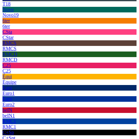
T18
Novo
Novo19
6ter
6ter
CSta
CStar
RMCS
RMCS
RMCD
RMCD
C25
C25
Équi
Équipe
Euro
Euro1
Euro
Euro2
beIN
beIN1
RMC1
RMC1
C+Sp
C+Spt