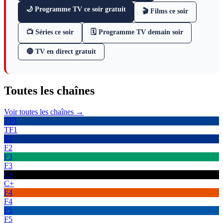
🌙 Programme TV ce soir gratuit
🎬 Films ce soir
📺 Séries ce soir
🗓 Programme TV demain soir
🔴 TV en direct gratuit
Toutes les
chaînes
Voir toutes les chaînes →
TF1
TF1
F2
F2
F3
F3
C+
C+
F4
F4
F5
F5