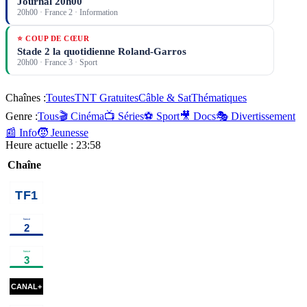
Journal 20h00
20h00
·
France 2
· Information
⭐ COUP DE CŒUR
Stade 2 la quotidienne Roland-Garros
20h00
·
France 3
· Sport
Chaînes :
Toutes
TNT Gratuites
Câble & Sat
Thématiques
Genre :
Tous
🎬 Cinéma
📺 Séries
⚽ Sport
🎥 Docs
🎭 Divertissement
📰 Info
🧒 Jeunesse
Heure actuelle :
23:58
Chaîne
00h40
Chicago
01h30
Programmes de la nuit
prog
Med
série
00h30
Disparition
02h05
Au
02h55
Emi
inquiétante
série
bout de
religieuse
l'enquête, la
00h35
Apocalypse
01h30
Sénat
02h00
Famille je vous
fin du crime
: Les
en
aime
programme
parfait ?
débarquements
documentaire
action
magazine
00h39
Sa Majesté des
information
02h36
Les arèn
mouches
×
2
série