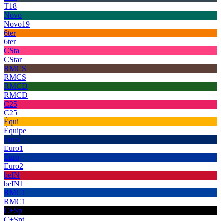
T18
Novo
Novo19
6ter
6ter
CSta
CStar
RMCS
RMCS
RMCD
RMCD
C25
C25
Équi
Équipe
Euro
Euro1
Euro
Euro2
beIN
beIN1
RMC1
RMC1
C+Sp
C+Spt