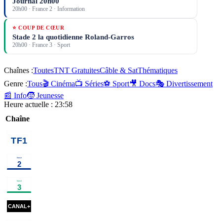
Journal 20h00
20h00
·
France 2
· Information
⭐ COUP DE CŒUR
Stade 2 la quotidienne Roland-Garros
20h00
·
France 3
· Sport
Chaînes :
Toutes
TNT Gratuites
Câble & Sat
Thématiques
Genre :
Tous
🎬 Cinéma
📺 Séries
⚽ Sport
🎥 Docs
🎭 Divertissement
📰 Info
🧒 Jeunesse
Heure actuelle :
23:58
Chaîne
00h40
Chicago
01h30
Programmes de la nuit
prog
Med
série
00h30
Disparition
02h05
Au
02h55
Emi
inquiétante
série
bout de
religieuse
l'enquête, la
00h35
Apocalypse
01h30
Sénat
02h00
Famille je vous
fin du crime
: Les
en
aime
programme
parfait ?
débarquements
documentaire
action
magazine
00h39
Sa Majesté des
information
02h36
Les arèn
mouches
×
2
série