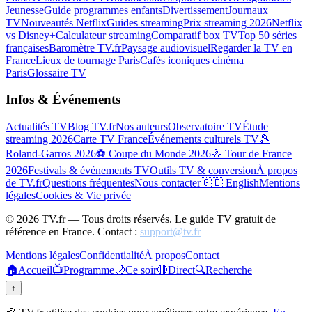
Jeunesse
Guide programmes enfants
Divertissement
Journaux
TV
Nouveautés Netflix
Guides streaming
Prix streaming 2026
Netflix
vs Disney+
Calculateur streaming
Comparatif box TV
Top 50 séries
françaises
Baromètre TV.fr
Paysage audiovisuel
Regarder la TV en
France
Lieux de tournage Paris
Cafés iconiques cinéma
Paris
Glossaire TV
Infos & Événements
Actualités TV
Blog TV.fr
Nos auteurs
Observatoire TV
Étude
streaming 2026
Carte TV France
Événements culturels TV
🎾
Roland-Garros 2026
⚽ Coupe du Monde 2026
🚴 Tour de France
2026
Festivals & événements TV
Outils TV & conversion
À propos
de TV.fr
Questions fréquentes
Nous contacter
🇬🇧 English
Mentions
légales
Cookies & Vie privée
©
2026
TV.fr — Tous droits réservés. Le guide TV gratuit de
référence en France. Contact :
support@tv.fr
Mentions légales
Confidentialité
À propos
Contact
🏠
Accueil
📺
Programme
🌙
Ce soir
🔴
Direct
🔍
Recherche
↑