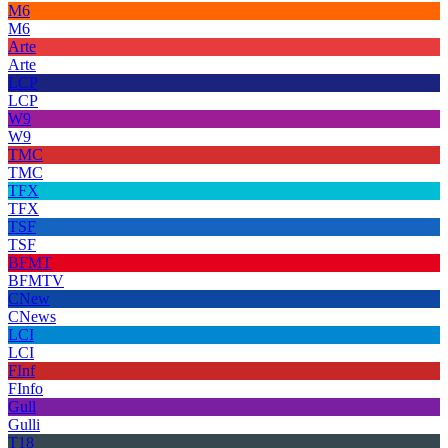
M6
M6
Arte
Arte
LCP
LCP
W9
W9
TMC
TMC
TFX
TFX
TSF
TSF
BFMT
BFMTV
CNew
CNews
LCI
LCI
FInf
FInfo
Gull
Gulli
T18