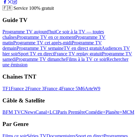
🇫🇷
Service 100% gratuit
Guide TV
Programme TV aujourd'hui
Ce soir à la TV — toutes
chaînes
Programme TV en ce moment
Programme TV
matin
Programme TV cet après-midi
Programme TV
demain
Programme TV semaine
TV en direct gratuit
Audiences TV
hier soir
Sport TV en direct
France TV replay gratuit
Programme TV
samedi
Programme TV dimanche
Films à la TV ce soir
Rechercher
une émission
Chaînes TNT
TF1
France 2
France 3
France 4
France 5
M6
Arte
W9
Câble & Satellite
BFM TV
CNews
Canal+
LCI
Paris Première
Comédie+
Planète+
MCM
Par Genre
Films ce soir
Séries TV
Documentaires
Sport en direct
Programmes