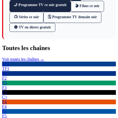
🌙 Programme TV ce soir gratuit
🎬 Films ce soir
📺 Séries ce soir
🗓 Programme TV demain soir
🔴 TV en direct gratuit
Toutes les
chaînes
Voir toutes les chaînes →
TF1
TF1
F2
F2
F3
F3
C+
C+
F4
F4
F5
F5