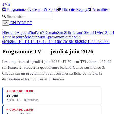
TV
fr
📺 Programmes
🌙 Ce soir
⚽ Sport
🔴 Direct
▶ Replay
📰 Actualités
🔍
EN DIRECT
🌙
Hier
Jeu
6
Aujourd'hui
Ven
7
Demain
Sam
8
Dim
9
Lun
10
Mar
11
Mer
12
Jeu
Toute la journée
Matin
Midi
Après-midi
Soirée
Nuit
6h
7h
8h
9h
10h
11h
12h
13h
14h
15h
16h
17h
18h
19h
20h
21h
22h
23h
00h
Programme TV —
jeudi 4 juin 2026
Les temps forts du jeudi 4 juin 2026 : JT 20h sur TF1, Journal 20h00
sur France 2, Stade 2 la quotidienne Roland-Garros sur France 3.
Cliquez sur un programme pour consulter sa fiche complète, la
distribution et les prochaines diffusions.
⭐ COUP DE CŒUR
JT 20h
20h00
·
TF1
· Information
⭐ COUP DE CŒUR