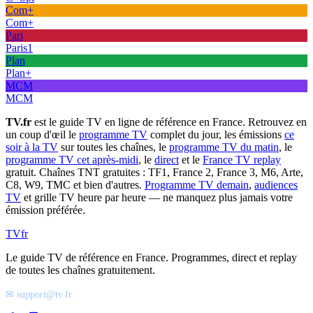
Com+
Com+
Pari
Paris1
Plan
Plan+
MCM
MCM
TV.fr
est le guide TV en ligne de référence en France. Retrouvez en
un coup d'œil le
programme TV
complet du jour, les émissions
ce
soir à la TV
sur toutes les chaînes, le
programme TV du matin
, le
programme TV cet après-midi
, le
direct
et le
France TV replay
gratuit. Chaînes TNT gratuites : TF1, France 2, France 3, M6, Arte,
C8, W9, TMC et bien d'autres.
Programme TV demain
,
audiences
TV
et grille TV heure par heure — ne manquez plus jamais votre
émission préférée.
TV
fr
Le guide TV de référence en France. Programmes, direct et replay
de toutes les chaînes gratuitement.
✉ support@tv.fr