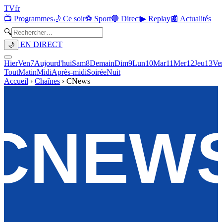
TV
fr
📺 Programmes
🌙 Ce soir
⚽ Sport
🔴 Direct
▶ Replay
📰 Actualités
🔍
EN DIRECT
🌙
Hier
Ven
7
Aujourd'hui
Sam
8
Demain
Dim
9
Lun
10
Mar
11
Mer
12
Jeu
13
Ve
Tout
Matin
Midi
Après-midi
Soirée
Nuit
Accueil
›
Chaînes
›
CNews