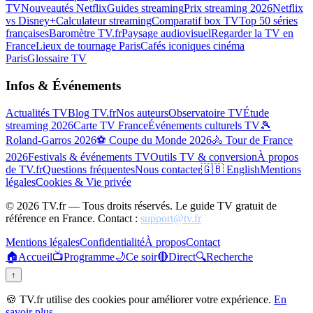
TV
Nouveautés Netflix
Guides streaming
Prix streaming 2026
Netflix
vs Disney+
Calculateur streaming
Comparatif box TV
Top 50 séries
françaises
Baromètre TV.fr
Paysage audiovisuel
Regarder la TV en
France
Lieux de tournage Paris
Cafés iconiques cinéma
Paris
Glossaire TV
Infos & Événements
Actualités TV
Blog TV.fr
Nos auteurs
Observatoire TV
Étude
streaming 2026
Carte TV France
Événements culturels TV
🎾
Roland-Garros 2026
⚽ Coupe du Monde 2026
🚴 Tour de France
2026
Festivals & événements TV
Outils TV & conversion
À propos
de TV.fr
Questions fréquentes
Nous contacter
🇬🇧 English
Mentions
légales
Cookies & Vie privée
©
2026
TV.fr — Tous droits réservés. Le guide TV gratuit de
référence en France. Contact :
support@tv.fr
Mentions légales
Confidentialité
À propos
Contact
🏠
Accueil
📺
Programme
🌙
Ce soir
🔴
Direct
🔍
Recherche
↑
🍪 TV.fr utilise des cookies pour améliorer votre expérience.
En
savoir plus