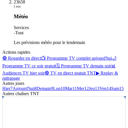
23h58
2 min
Météo
Services
-
Tout
Les prévisions météo pour le lendemain
Actions rapides
🔴 Regarder en direct
📺 Programme TV complet aujourd'hui
🌙
Programme TV ce soir gratuit
🗓 Programme TV demain soir
📊
Audiences TV hier soir
🔴 TV en direct gratuit TNT
▶ Replay &
rattrapage
Autres jours
Hier
7
Aujourd'hui
8
Demain
9
Lun
10
Mar
11
Mer
12
Jeu
13
Ven
14
Sam
15
Autres chaînes
TNT