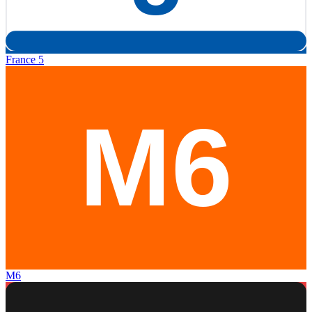
France 5
M6