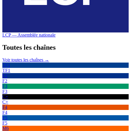
LCP — Assemblée nationale
Toutes les
chaînes
Voir toutes les chaînes →
TF1
TF1
F2
F2
F3
F3
C+
C+
F4
F4
F5
F5
M6