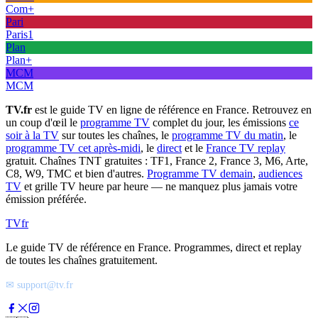
Com+
Pari
Paris1
Plan
Plan+
MCM
MCM
TV.fr
est le guide TV en ligne de référence en France. Retrouvez en
un coup d'œil le
programme TV
complet du jour, les émissions
ce
soir à la TV
sur toutes les chaînes, le
programme TV du matin
, le
programme TV cet après-midi
, le
direct
et le
France TV replay
gratuit. Chaînes TNT gratuites : TF1, France 2, France 3, M6, Arte,
C8, W9, TMC et bien d'autres.
Programme TV demain
,
audiences
TV
et grille TV heure par heure — ne manquez plus jamais votre
émission préférée.
TV
fr
Le guide TV de référence en France. Programmes, direct et replay
de toutes les chaînes gratuitement.
✉ support@tv.fr