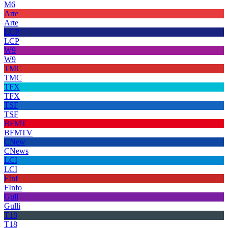
M6
Arte
Arte
LCP
LCP
W9
W9
TMC
TMC
TFX
TFX
TSF
TSF
BFMT
BFMTV
CNew
CNews
LCI
LCI
FInf
FInfo
Gull
Gulli
T18
T18