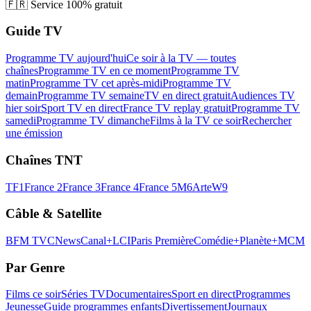
🇫🇷
Service 100% gratuit
Guide TV
Programme TV aujourd'hui
Ce soir à la TV — toutes
chaînes
Programme TV en ce moment
Programme TV
matin
Programme TV cet après-midi
Programme TV
demain
Programme TV semaine
TV en direct gratuit
Audiences TV
hier soir
Sport TV en direct
France TV replay gratuit
Programme TV
samedi
Programme TV dimanche
Films à la TV ce soir
Rechercher
une émission
Chaînes TNT
TF1
France 2
France 3
France 4
France 5
M6
Arte
W9
Câble & Satellite
BFM TV
CNews
Canal+
LCI
Paris Première
Comédie+
Planète+
MCM
Par Genre
Films ce soir
Séries TV
Documentaires
Sport en direct
Programmes
Jeunesse
Guide programmes enfants
Divertissement
Journaux