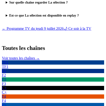
Sur quelle chaîne regarder La sélection ?
Est-ce que La sélection est disponible en replay ?
← Programme TV du
jeudi 9 juillet 2026
🌙 Ce soir à la TV
Toutes les
chaînes
Voir toutes les chaînes →
TF1
TF1
F2
F2
F3
F3
C+
C+
F4
F4
F5