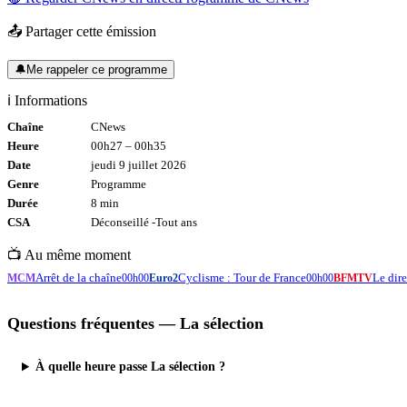
📤 Partager cette émission
🔔
Me rappeler ce programme
ℹ️ Informations
Chaîne
CNews
Heure
00h27
–
00h35
Date
jeudi 9 juillet 2026
Genre
Programme
Durée
8
min
CSA
Déconseillé -
Tout
ans
📺 Au même moment
Arrêt de la chaîne
Cyclisme : Tour de France
Le di
MCM
00h00
Euro2
00h00
BFMTV
Questions fréquentes —
La sélection
À quelle heure passe La sélection ?