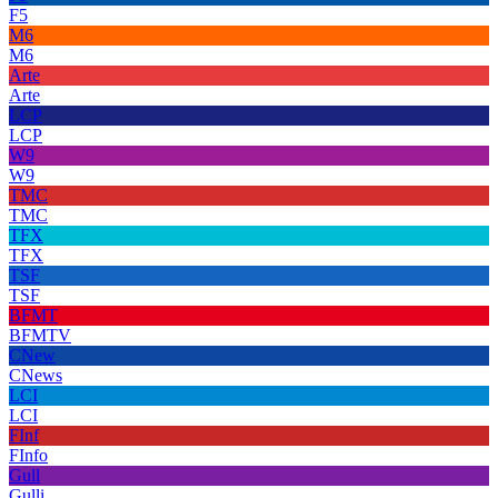
F5
M6
M6
Arte
Arte
LCP
LCP
W9
W9
TMC
TMC
TFX
TFX
TSF
TSF
BFMT
BFMTV
CNew
CNews
LCI
LCI
FInf
FInfo
Gull
Gulli