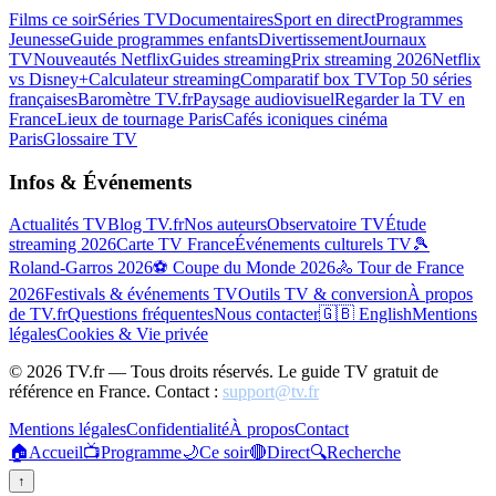
Films ce soir
Séries TV
Documentaires
Sport en direct
Programmes
Jeunesse
Guide programmes enfants
Divertissement
Journaux
TV
Nouveautés Netflix
Guides streaming
Prix streaming 2026
Netflix
vs Disney+
Calculateur streaming
Comparatif box TV
Top 50 séries
françaises
Baromètre TV.fr
Paysage audiovisuel
Regarder la TV en
France
Lieux de tournage Paris
Cafés iconiques cinéma
Paris
Glossaire TV
Infos & Événements
Actualités TV
Blog TV.fr
Nos auteurs
Observatoire TV
Étude
streaming 2026
Carte TV France
Événements culturels TV
🎾
Roland-Garros 2026
⚽ Coupe du Monde 2026
🚴 Tour de France
2026
Festivals & événements TV
Outils TV & conversion
À propos
de TV.fr
Questions fréquentes
Nous contacter
🇬🇧 English
Mentions
légales
Cookies & Vie privée
©
2026
TV.fr — Tous droits réservés. Le guide TV gratuit de
référence en France. Contact :
support@tv.fr
Mentions légales
Confidentialité
À propos
Contact
🏠
Accueil
📺
Programme
🌙
Ce soir
🔴
Direct
🔍
Recherche
↑