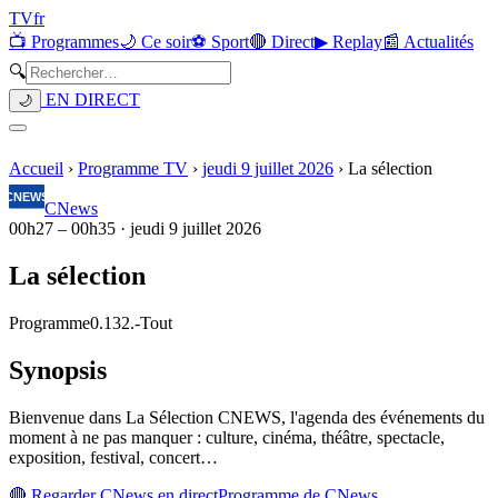
TV
fr
📺 Programmes
🌙 Ce soir
⚽ Sport
🔴 Direct
▶ Replay
📰 Actualités
🔍
EN DIRECT
🌙
Accueil
›
Programme TV
›
jeudi 9 juillet 2026
›
La sélection
CNews
00h27
–
00h35
·
jeudi 9 juillet 2026
La sélection
Programme
0.132.
-
Tout
Synopsis
Bienvenue dans La Sélection CNEWS, l'agenda des événements du
moment à ne pas manquer : culture, cinéma, théâtre, spectacle,
exposition, festival, concert…
🔴 Regarder
CNews
en direct
Programme de
CNews