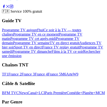
🇫🇷
Service 100% gratuit
Guide TV
Programme TV aujourd'hui
Ce soir à la TV — toutes
chaînes
Programme TV en ce moment
Programme TV
matin
Programme TV cet après-midi
Programme TV
demain
Programme TV semaine
TV en direct gratuit
Audiences TV
hier soir
Sport TV en direct
France TV replay gratuit
Programme TV
samedi
Programme TV dimanche
Films à la TV ce soir
Rechercher
une émission
Chaînes TNT
TF1
France 2
France 3
France 4
France 5
M6
Arte
W9
Câble & Satellite
BFM TV
CNews
Canal+
LCI
Paris Première
Comédie+
Planète+
MCM
Par Genre