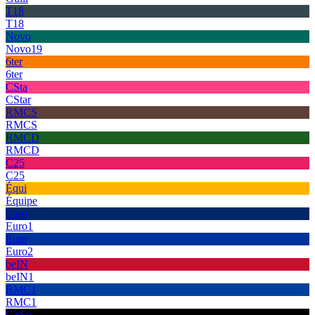
T18
T18
Novo
Novo19
6ter
6ter
CSta
CStar
RMCS
RMCS
RMCD
RMCD
C25
C25
Équi
Équipe
Euro
Euro1
Euro
Euro2
beIN
beIN1
RMC1
RMC1
C+Sp