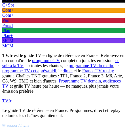
C+Spt
Com+
Com+
Pari
Paris1
Plan
Plan+
MCM
MCM
TV.fr
est le guide TV en ligne de référence en France. Retrouvez en
un coup d'œil le
programme TV
complet du jour, les émissions
ce
soir à la TV
sur toutes les chaînes, le
programme TV du matin
, le
programme TV cet après-midi
, le
direct
et le
France TV replay
gratuit. Chaînes TNT gratuites : TF1, France 2, France 3, M6, Arte,
C8, W9, TMC et bien d'autres.
Programme TV demain
,
audiences
TV
et grille TV heure par heure — ne manquez plus jamais votre
émission préférée.
TV
fr
Le guide TV de référence en France. Programmes, direct et replay
de toutes les chaînes gratuitement.
✉ support@tv.fr