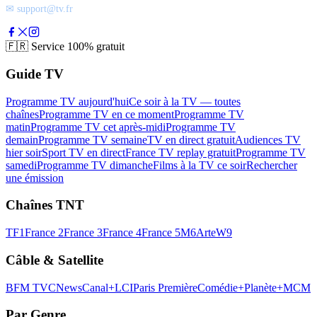
✉ support@tv.fr
🇫🇷
Service 100% gratuit
Guide TV
Programme TV aujourd'hui
Ce soir à la TV — toutes
chaînes
Programme TV en ce moment
Programme TV
matin
Programme TV cet après-midi
Programme TV
demain
Programme TV semaine
TV en direct gratuit
Audiences TV
hier soir
Sport TV en direct
France TV replay gratuit
Programme TV
samedi
Programme TV dimanche
Films à la TV ce soir
Rechercher
une émission
Chaînes TNT
TF1
France 2
France 3
France 4
France 5
M6
Arte
W9
Câble & Satellite
BFM TV
CNews
Canal+
LCI
Paris Première
Comédie+
Planète+
MCM
Par Genre