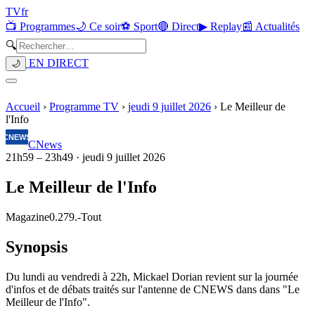
TV
fr
📺 Programmes
🌙 Ce soir
⚽ Sport
🔴 Direct
▶ Replay
📰 Actualités
🔍
EN DIRECT
🌙
Accueil
›
Programme TV
›
jeudi 9 juillet 2026
›
Le Meilleur de
l'Info
CNews
21h59
–
23h49
·
jeudi 9 juillet 2026
Le Meilleur de l'Info
Magazine
0.279.
-
Tout
Synopsis
Du lundi au vendredi à 22h, Mickael Dorian revient sur la journée
d'infos et de débats traités sur l'antenne de CNEWS dans dans "Le
Meilleur de l'Info".