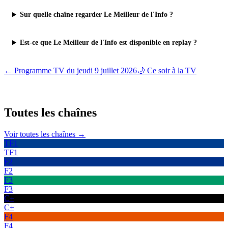
Sur quelle chaîne regarder Le Meilleur de l'Info ?
Est-ce que Le Meilleur de l'Info est disponible en replay ?
← Programme TV du
jeudi 9 juillet 2026
🌙 Ce soir à la TV
Toutes les
chaînes
Voir toutes les chaînes →
TF1
TF1
F2
F2
F3
F3
C+
C+
F4
F4