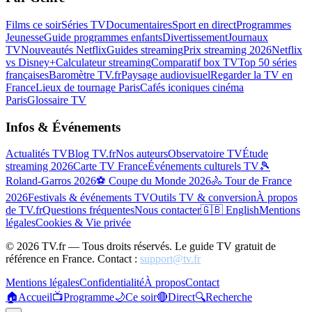
Films ce soir
Séries TV
Documentaires
Sport en direct
Programmes
Jeunesse
Guide programmes enfants
Divertissement
Journaux
TV
Nouveautés Netflix
Guides streaming
Prix streaming 2026
Netflix
vs Disney+
Calculateur streaming
Comparatif box TV
Top 50 séries
françaises
Baromètre TV.fr
Paysage audiovisuel
Regarder la TV en
France
Lieux de tournage Paris
Cafés iconiques cinéma
Paris
Glossaire TV
Infos & Événements
Actualités TV
Blog TV.fr
Nos auteurs
Observatoire TV
Étude
streaming 2026
Carte TV France
Événements culturels TV
🎾
Roland-Garros 2026
⚽ Coupe du Monde 2026
🚴 Tour de France
2026
Festivals & événements TV
Outils TV & conversion
À propos
de TV.fr
Questions fréquentes
Nous contacter
🇬🇧 English
Mentions
légales
Cookies & Vie privée
©
2026
TV.fr — Tous droits réservés. Le guide TV gratuit de
référence en France. Contact :
support@tv.fr
Mentions légales
Confidentialité
À propos
Contact
🏠
Accueil
📺
Programme
🌙
Ce soir
🔴
Direct
🔍
Recherche