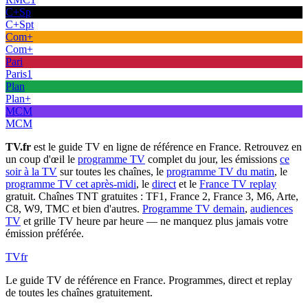
C+Sp
C+Spt
Com+
Com+
Pari
Paris1
Plan
Plan+
MCM
MCM
TV.fr
est le guide TV en ligne de référence en France. Retrouvez en
un coup d'œil le
programme TV
complet du jour, les émissions
ce
soir à la TV
sur toutes les chaînes, le
programme TV du matin
, le
programme TV cet après-midi
, le
direct
et le
France TV replay
gratuit. Chaînes TNT gratuites : TF1, France 2, France 3, M6, Arte,
C8, W9, TMC et bien d'autres.
Programme TV demain
,
audiences
TV
et grille TV heure par heure — ne manquez plus jamais votre
émission préférée.
TV
fr
Le guide TV de référence en France. Programmes, direct et replay
de toutes les chaînes gratuitement.