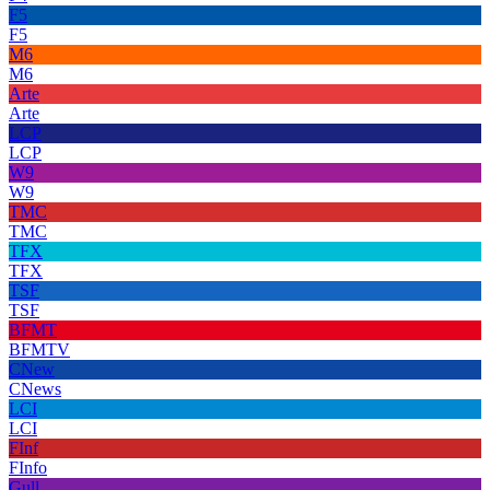
F5
F5
M6
M6
Arte
Arte
LCP
LCP
W9
W9
TMC
TMC
TFX
TFX
TSF
TSF
BFMT
BFMTV
CNew
CNews
LCI
LCI
FInf
FInfo
Gull