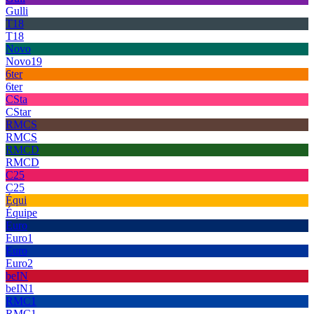
Gulli
T18
T18
Novo
Novo19
6ter
6ter
CSta
CStar
RMCS
RMCS
RMCD
RMCD
C25
C25
Équi
Équipe
Euro
Euro1
Euro
Euro2
beIN
beIN1
RMC1
RMC1