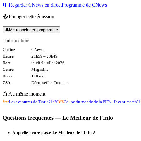
🔴 Regarder
CNews
en direct
Programme de
CNews
📤 Partager cette émission
🔔
Me rappeler ce programme
ℹ️ Informations
Chaîne
CNews
Heure
21h59
–
23h49
Date
jeudi 9 juillet 2026
Genre
Magazine
Durée
110
min
CSA
Déconseillé -
Tout
ans
📺 Au même moment
Les aventures de Tintin
Coupe du monde de la FIFA - l'avant-match
6ter
21h30
M6
21
Questions fréquentes —
Le Meilleur de l'Info
À quelle heure passe Le Meilleur de l'Info ?