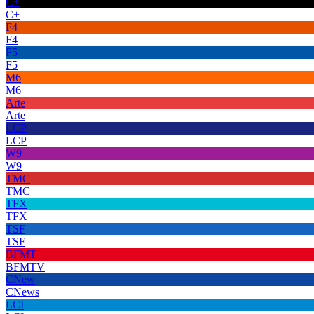
C+
C+
F4
F4
F5
F5
M6
M6
Arte
Arte
LCP
LCP
W9
W9
TMC
TMC
TFX
TFX
TSF
TSF
BFMT
BFMTV
CNew
CNews
LCI