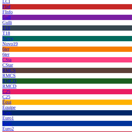
LCI
FInf
FInfo
Gull
Gulli
T18
T18
Novo
Novo19
6ter
6ter
CSta
CStar
RMCS
RMCS
RMCD
RMCD
C25
C25
Équi
Équipe
Euro
Euro1
Euro
Euro2