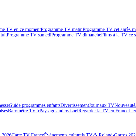
me TV en ce moment
Programme TV matin
Programme TV cet après-m
tuit
Programme TV samedi
Programme TV dimanche
Films à la TV ce s
esse
Guide programmes enfants
Divertissement
Journaux TV
Nouveautés
aises
Baromètre TV.fr
Paysage audiovisuel
Regarder la TV en France
Lie
g 2026
Carte TV France
Événements culturels TV
🎾 Roland-Garros 202