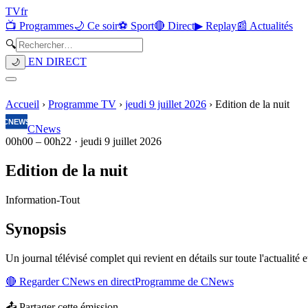
TV
fr
📺 Programmes
🌙 Ce soir
⚽ Sport
🔴 Direct
▶ Replay
📰 Actualités
🔍
EN DIRECT
🌙
Accueil
›
Programme TV
›
jeudi 9 juillet 2026
›
Edition de la nuit
CNews
00h00
–
00h22
·
jeudi 9 juillet 2026
Edition de la nuit
Information
-
Tout
Synopsis
Un journal télévisé complet qui revient en détails sur toute l'actualité e
🔴 Regarder
CNews
en direct
Programme de
CNews
📤 Partager cette émission