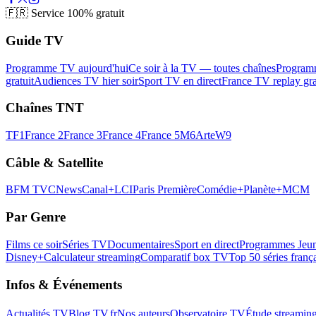
🇫🇷
Service 100% gratuit
Guide TV
Programme TV aujourd'hui
Ce soir à la TV — toutes chaînes
Program
gratuit
Audiences TV hier soir
Sport TV en direct
France TV replay gra
Chaînes TNT
TF1
France 2
France 3
France 4
France 5
M6
Arte
W9
Câble & Satellite
BFM TV
CNews
Canal+
LCI
Paris Première
Comédie+
Planète+
MCM
Par Genre
Films ce soir
Séries TV
Documentaires
Sport en direct
Programmes Jeun
Disney+
Calculateur streaming
Comparatif box TV
Top 50 séries franç
Infos & Événements
Actualités TV
Blog TV.fr
Nos auteurs
Observatoire TV
Étude streamin