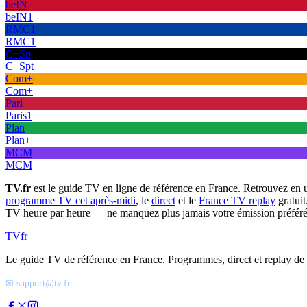
beIN
beIN1
RMC1
RMC1
C+Sp
C+Spt
Com+
Com+
Pari
Paris1
Plan
Plan+
MCM
MCM
TV.fr
est le guide TV en ligne de référence en France. Retrouvez en 
programme TV cet après-midi
, le
direct
et le
France TV replay
gratuit
TV heure par heure — ne manquez plus jamais votre émission préféré
TV
fr
Le guide TV de référence en France. Programmes, direct et replay de t
✉ support@tv.fr