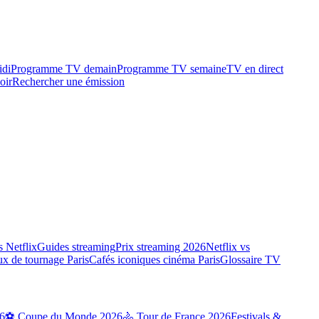
idi
Programme TV demain
Programme TV semaine
TV en direct
oir
Rechercher une émission
 Netflix
Guides streaming
Prix streaming 2026
Netflix vs
ux de tournage Paris
Cafés iconiques cinéma Paris
Glossaire TV
6
⚽ Coupe du Monde 2026
🚴 Tour de France 2026
Festivals &