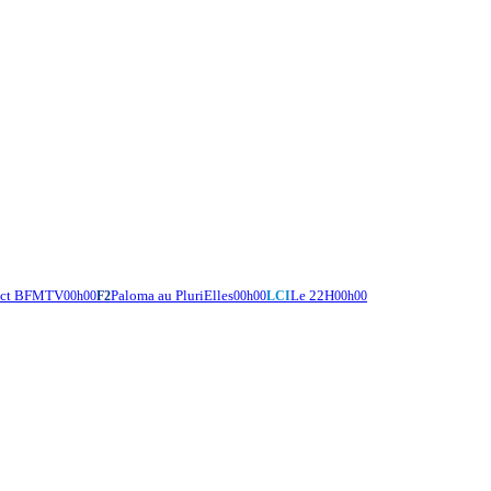
rect BFMTV
Paloma au PluriElles
Le 22H
00h00
F2
00h00
LCI
00h00