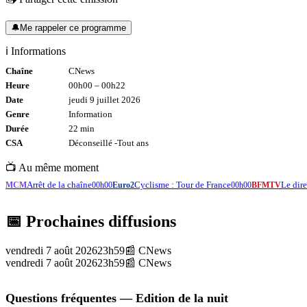
🔔
Me rappeler ce programme
ℹ️ Informations
Chaîne
CNews
Heure
00h00
–
00h22
Date
jeudi 9 juillet 2026
Genre
Information
Durée
22
min
CSA
Déconseillé -
Tout
ans
📺 Au même moment
Arrêt de la chaîne
Cyclisme : Tour de France
Le di
MCM
00h00
Euro2
00h00
BFMTV
📅 Prochaines diffusions
vendredi 7 août 2026
23h59
📰
CNews
vendredi 7 août 2026
23h59
📰
CNews
Questions fréquentes —
Edition de la nuit