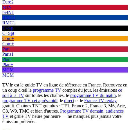
Euro2
beIN
beIN1
RMC1
RMC1
C+Sp
C+Spt
Com+
Com+
Pari
Paris1
Plan
Plan+
MCM
MCM
TV.fr
est le guide TV en ligne de référence en France. Retrouvez en
un coup d'œil le
programme TV
complet du jour, les émissions
ce
soir à la TV
sur toutes les chaînes, le
programme TV du matin
, le
programme TV cet après-midi
, le
direct
et le
France TV replay
gratuit. Chaînes TNT gratuites : TF1, France 2, France 3, M6, Arte,
C8, W9, TMC et bien d'autres.
Programme TV demain
,
audiences
TV
et grille TV heure par heure — ne manquez plus jamais votre
émission préférée.