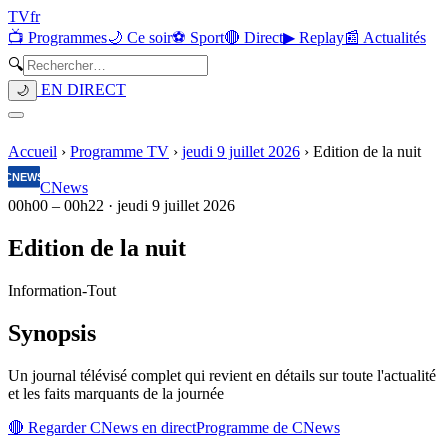
TV
fr
📺 Programmes
🌙 Ce soir
⚽ Sport
🔴 Direct
▶ Replay
📰 Actualités
🔍
EN DIRECT
🌙
Accueil
›
Programme TV
›
jeudi 9 juillet 2026
›
Edition de la nuit
CNews
00h00
–
00h22
·
jeudi 9 juillet 2026
Edition de la nuit
Information
-
Tout
Synopsis
Un journal télévisé complet qui revient en détails sur toute l'actualité
et les faits marquants de la journée
🔴 Regarder
CNews
en direct
Programme de
CNews