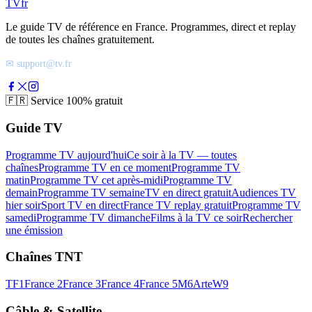
TV
fr
Le guide TV de référence en France. Programmes, direct et replay
de toutes les chaînes gratuitement.
✉ support@tv.fr
🇫🇷
Service 100% gratuit
Guide TV
Programme TV aujourd'hui
Ce soir à la TV — toutes
chaînes
Programme TV en ce moment
Programme TV
matin
Programme TV cet après-midi
Programme TV
demain
Programme TV semaine
TV en direct gratuit
Audiences TV
hier soir
Sport TV en direct
France TV replay gratuit
Programme TV
samedi
Programme TV dimanche
Films à la TV ce soir
Rechercher
une émission
Chaînes TNT
TF1
France 2
France 3
France 4
France 5
M6
Arte
W9
Câble & Satellite