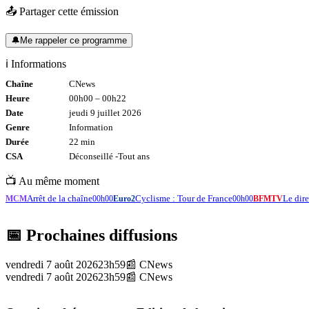
📤 Partager cette émission
🔔
Me rappeler ce programme
ℹ️ Informations
Chaîne
CNews
Heure
00h00
–
00h22
Date
jeudi 9 juillet 2026
Genre
Information
Durée
22
min
CSA
Déconseillé -
Tout
ans
📺 Au même moment
Arrêt de la chaîne
Cyclisme : Tour de France
Le di
MCM
00h00
Euro2
00h00
BFMTV
📅 Prochaines diffusions
vendredi 7 août 2026
23h59
📰
CNews
vendredi 7 août 2026
23h59
📰
CNews