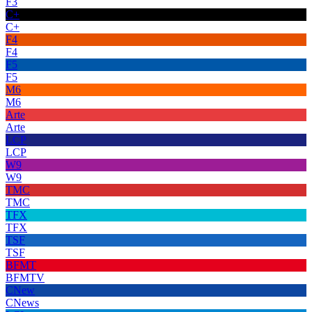
F3
C+
C+
F4
F4
F5
F5
M6
M6
Arte
Arte
LCP
LCP
W9
W9
TMC
TMC
TFX
TFX
TSF
TSF
BFMT
BFMTV
CNew
CNews