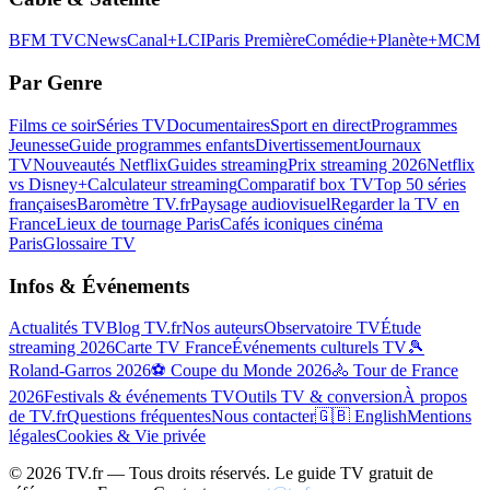
BFM TV
CNews
Canal+
LCI
Paris Première
Comédie+
Planète+
MCM
Par Genre
Films ce soir
Séries TV
Documentaires
Sport en direct
Programmes
Jeunesse
Guide programmes enfants
Divertissement
Journaux
TV
Nouveautés Netflix
Guides streaming
Prix streaming 2026
Netflix
vs Disney+
Calculateur streaming
Comparatif box TV
Top 50 séries
françaises
Baromètre TV.fr
Paysage audiovisuel
Regarder la TV en
France
Lieux de tournage Paris
Cafés iconiques cinéma
Paris
Glossaire TV
Infos & Événements
Actualités TV
Blog TV.fr
Nos auteurs
Observatoire TV
Étude
streaming 2026
Carte TV France
Événements culturels TV
🎾
Roland-Garros 2026
⚽ Coupe du Monde 2026
🚴 Tour de France
2026
Festivals & événements TV
Outils TV & conversion
À propos
de TV.fr
Questions fréquentes
Nous contacter
🇬🇧 English
Mentions
légales
Cookies & Vie privée
©
2026
TV.fr — Tous droits réservés. Le guide TV gratuit de