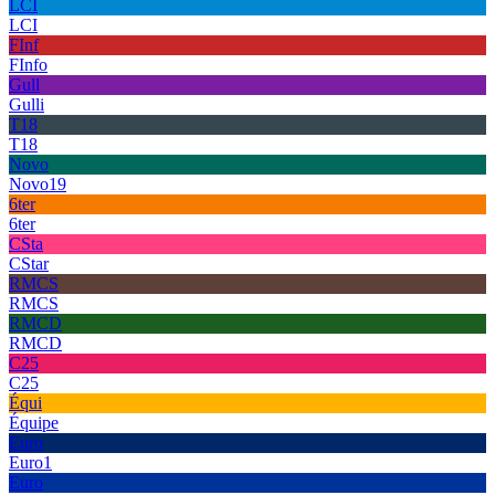
LCI
LCI
FInf
FInfo
Gull
Gulli
T18
T18
Novo
Novo19
6ter
6ter
CSta
CStar
RMCS
RMCS
RMCD
RMCD
C25
C25
Équi
Équipe
Euro
Euro1
Euro