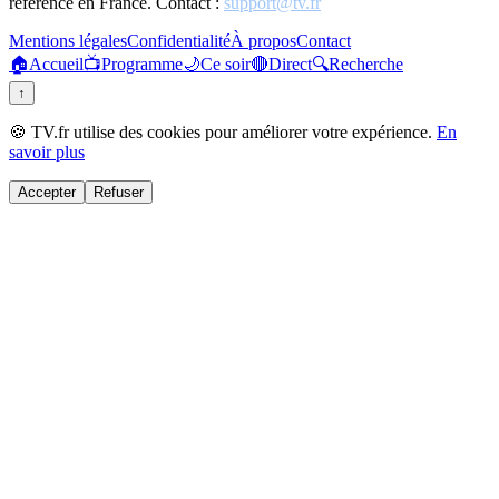
référence en France. Contact :
support@tv.fr
Mentions légales
Confidentialité
À propos
Contact
🏠
Accueil
📺
Programme
🌙
Ce soir
🔴
Direct
🔍
Recherche
↑
🍪 TV.fr utilise des cookies pour améliorer votre expérience.
En
savoir plus
Accepter
Refuser