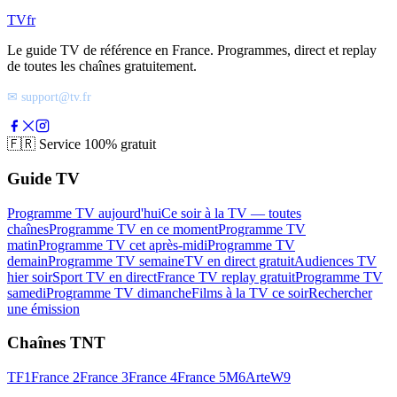
TV
fr
Le guide TV de référence en France. Programmes, direct et replay
de toutes les chaînes gratuitement.
✉ support@tv.fr
🇫🇷
Service 100% gratuit
Guide TV
Programme TV aujourd'hui
Ce soir à la TV — toutes
chaînes
Programme TV en ce moment
Programme TV
matin
Programme TV cet après-midi
Programme TV
demain
Programme TV semaine
TV en direct gratuit
Audiences TV
hier soir
Sport TV en direct
France TV replay gratuit
Programme TV
samedi
Programme TV dimanche
Films à la TV ce soir
Rechercher
une émission
Chaînes TNT
TF1
France 2
France 3
France 4
France 5
M6
Arte
W9