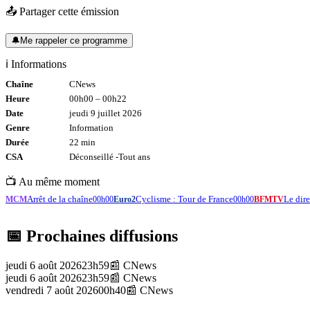
📤 Partager cette émission
🔔
Me rappeler ce programme
ℹ️ Informations
Chaîne
CNews
Heure
00h00
–
00h22
Date
jeudi 9 juillet 2026
Genre
Information
Durée
22
min
CSA
Déconseillé -
Tout
ans
📺 Au même moment
Arrêt de la chaîne
Cyclisme : Tour de France
Le di
MCM
00h00
Euro2
00h00
BFMTV
📅 Prochaines diffusions
jeudi 6 août 2026
23h59
📰
CNews
jeudi 6 août 2026
23h59
📰
CNews
vendredi 7 août 2026
00h40
📰
CNews