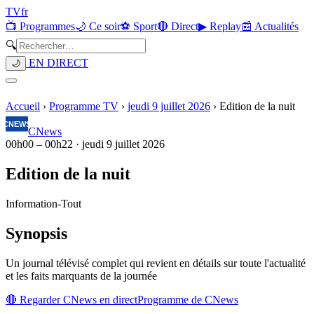
TV
fr
📺 Programmes
🌙 Ce soir
⚽ Sport
🔴 Direct
▶ Replay
📰 Actualités
🔍
EN DIRECT
🌙
Accueil
›
Programme TV
›
jeudi 9 juillet 2026
›
Edition de la nuit
CNews
00h00
–
00h22
·
jeudi 9 juillet 2026
Edition de la nuit
Information
-
Tout
Synopsis
Un journal télévisé complet qui revient en détails sur toute l'actualité
et les faits marquants de la journée
🔴 Regarder
CNews
en direct
Programme de
CNews