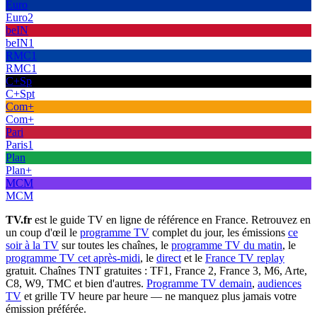
Euro
Euro2
beIN
beIN1
RMC1
RMC1
C+Sp
C+Spt
Com+
Com+
Pari
Paris1
Plan
Plan+
MCM
MCM
TV.fr
est le guide TV en ligne de référence en France. Retrouvez en
un coup d'œil le
programme TV
complet du jour, les émissions
ce
soir à la TV
sur toutes les chaînes, le
programme TV du matin
, le
programme TV cet après-midi
, le
direct
et le
France TV replay
gratuit. Chaînes TNT gratuites : TF1, France 2, France 3, M6, Arte,
C8, W9, TMC et bien d'autres.
Programme TV demain
,
audiences
TV
et grille TV heure par heure — ne manquez plus jamais votre
émission préférée.