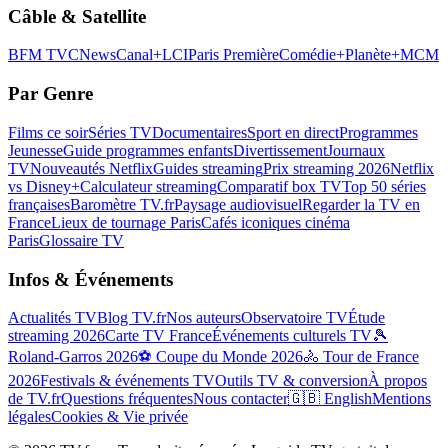
Câble & Satellite
BFM TV
CNews
Canal+
LCI
Paris Première
Comédie+
Planète+
MCM
Par Genre
Films ce soir
Séries TV
Documentaires
Sport en direct
Programmes
Jeunesse
Guide programmes enfants
Divertissement
Journaux
TV
Nouveautés Netflix
Guides streaming
Prix streaming 2026
Netflix
vs Disney+
Calculateur streaming
Comparatif box TV
Top 50 séries
françaises
Baromètre TV.fr
Paysage audiovisuel
Regarder la TV en
France
Lieux de tournage Paris
Cafés iconiques cinéma
Paris
Glossaire TV
Infos & Événements
Actualités TV
Blog TV.fr
Nos auteurs
Observatoire TV
Étude
streaming 2026
Carte TV France
Événements culturels TV
🎾
Roland-Garros 2026
⚽ Coupe du Monde 2026
🚴 Tour de France
2026
Festivals & événements TV
Outils TV & conversion
À propos
de TV.fr
Questions fréquentes
Nous contacter
🇬🇧 English
Mentions
légales
Cookies & Vie privée