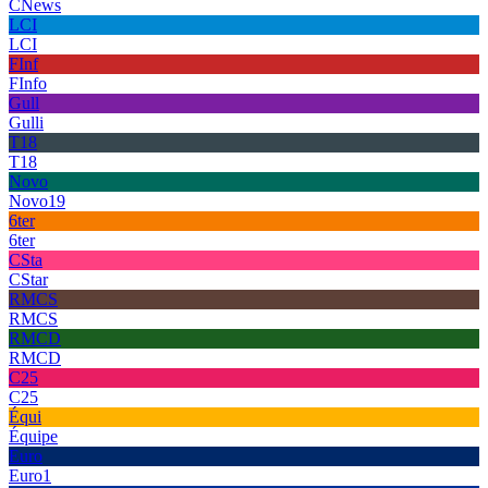
CNews
LCI
LCI
FInf
FInfo
Gull
Gulli
T18
T18
Novo
Novo19
6ter
6ter
CSta
CStar
RMCS
RMCS
RMCD
RMCD
C25
C25
Équi
Équipe
Euro
Euro1