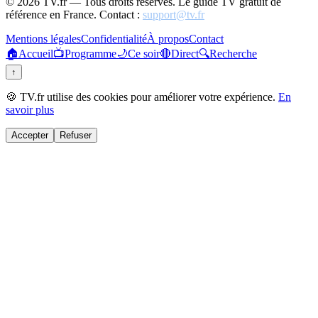
©
2026
TV.fr — Tous droits réservés. Le guide TV gratuit de
référence en France. Contact :
support@tv.fr
Mentions légales
Confidentialité
À propos
Contact
🏠
Accueil
📺
Programme
🌙
Ce soir
🔴
Direct
🔍
Recherche
↑
🍪 TV.fr utilise des cookies pour améliorer votre expérience.
En
savoir plus
Accepter
Refuser