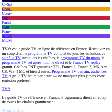
C+Spt
Com+
Com+
Pari
Paris1
Plan
Plan+
MCM
MCM
TV.fr
est le guide TV en ligne de référence en France. Retrouvez en
un coup d'œil le
programme TV
complet du jour, les émissions
ce
soir à la TV
sur toutes les chaînes, le
programme TV du matin
, le
programme TV cet après-midi
, le
direct
et le
France TV replay
gratuit. Chaînes TNT gratuites : TF1, France 2, France 3, M6, Arte,
C8, W9, TMC et bien d'autres.
Programme TV demain
,
audiences
TV
et grille TV heure par heure — ne manquez plus jamais votre
émission préférée.
TV
fr
Le guide TV de référence en France. Programmes, direct et replay
de toutes les chaînes gratuitement.
✉ support@tv.fr