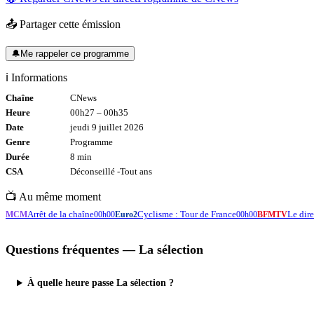
📤 Partager cette émission
🔔
Me rappeler ce programme
ℹ️ Informations
Chaîne
CNews
Heure
00h27
–
00h35
Date
jeudi 9 juillet 2026
Genre
Programme
Durée
8
min
CSA
Déconseillé -
Tout
ans
📺 Au même moment
Arrêt de la chaîne
Cyclisme : Tour de France
Le di
MCM
00h00
Euro2
00h00
BFMTV
Questions fréquentes —
La sélection
À quelle heure passe La sélection ?