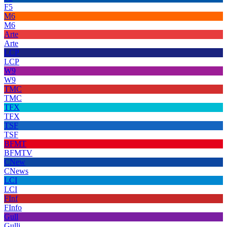
F5
M6
M6
Arte
Arte
LCP
LCP
W9
W9
TMC
TMC
TFX
TFX
TSF
TSF
BFMT
BFMTV
CNew
CNews
LCI
LCI
FInf
FInfo
Gull
Gulli