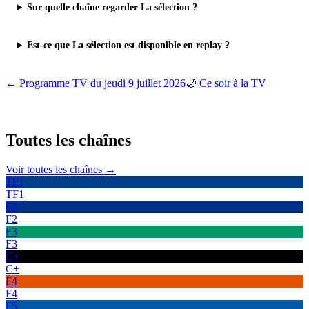
Sur quelle chaîne regarder La sélection ?
Est-ce que La sélection est disponible en replay ?
← Programme TV du
jeudi 9 juillet 2026
🌙 Ce soir à la TV
Toutes les
chaînes
Voir toutes les chaînes →
TF1
TF1
F2
F2
F3
F3
C+
C+
F4
F4
F5