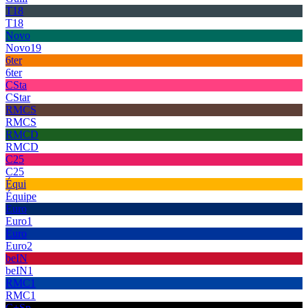
T18
T18
Novo
Novo19
6ter
6ter
CSta
CStar
RMCS
RMCS
RMCD
RMCD
C25
C25
Équi
Équipe
Euro
Euro1
Euro
Euro2
beIN
beIN1
RMC1
RMC1
C+Sp