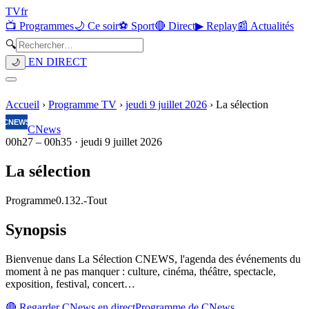
TV
fr
📺 Programmes
🌙 Ce soir
⚽ Sport
🔴 Direct
▶ Replay
📰 Actualités
🔍
EN DIRECT
🌙
Accueil
›
Programme TV
›
jeudi 9 juillet 2026
›
La sélection
CNews
00h27
–
00h35
·
jeudi 9 juillet 2026
La sélection
Programme
0.132.
-
Tout
Synopsis
Bienvenue dans La Sélection CNEWS, l'agenda des événements du
moment à ne pas manquer : culture, cinéma, théâtre, spectacle,
exposition, festival, concert…
🔴 Regarder
CNews
en direct
Programme de
CNews