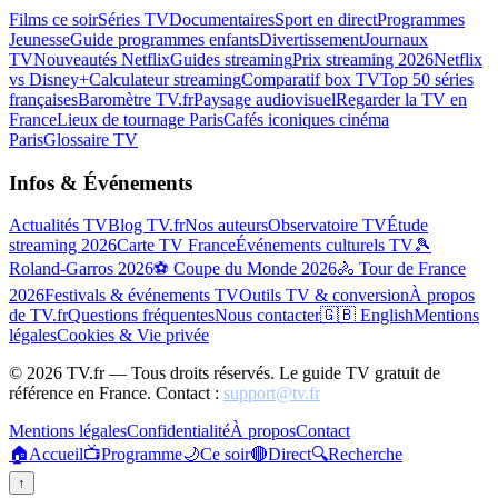
Films ce soir
Séries TV
Documentaires
Sport en direct
Programmes
Jeunesse
Guide programmes enfants
Divertissement
Journaux
TV
Nouveautés Netflix
Guides streaming
Prix streaming 2026
Netflix
vs Disney+
Calculateur streaming
Comparatif box TV
Top 50 séries
françaises
Baromètre TV.fr
Paysage audiovisuel
Regarder la TV en
France
Lieux de tournage Paris
Cafés iconiques cinéma
Paris
Glossaire TV
Infos & Événements
Actualités TV
Blog TV.fr
Nos auteurs
Observatoire TV
Étude
streaming 2026
Carte TV France
Événements culturels TV
🎾
Roland-Garros 2026
⚽ Coupe du Monde 2026
🚴 Tour de France
2026
Festivals & événements TV
Outils TV & conversion
À propos
de TV.fr
Questions fréquentes
Nous contacter
🇬🇧 English
Mentions
légales
Cookies & Vie privée
©
2026
TV.fr — Tous droits réservés. Le guide TV gratuit de
référence en France. Contact :
support@tv.fr
Mentions légales
Confidentialité
À propos
Contact
🏠
Accueil
📺
Programme
🌙
Ce soir
🔴
Direct
🔍
Recherche
↑