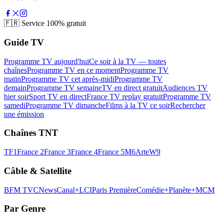
🇫🇷
Service 100% gratuit
Guide TV
Programme TV aujourd'hui
Ce soir à la TV — toutes
chaînes
Programme TV en ce moment
Programme TV
matin
Programme TV cet après-midi
Programme TV
demain
Programme TV semaine
TV en direct gratuit
Audiences TV
hier soir
Sport TV en direct
France TV replay gratuit
Programme TV
samedi
Programme TV dimanche
Films à la TV ce soir
Rechercher
une émission
Chaînes TNT
TF1
France 2
France 3
France 4
France 5
M6
Arte
W9
Câble & Satellite
BFM TV
CNews
Canal+
LCI
Paris Première
Comédie+
Planète+
MCM
Par Genre