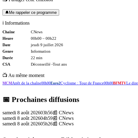
🔔
Me rappeler ce programme
ℹ️ Informations
Chaîne
CNews
Heure
00h00
–
00h22
Date
jeudi 9 juillet 2026
Genre
Information
Durée
22
min
CSA
Déconseillé -
Tout
ans
📺 Au même moment
Arrêt de la chaîne
Cyclisme : Tour de France
Le di
MCM
00h00
Euro2
00h00
BFMTV
📅 Prochaines diffusions
samedi 8 août 2026
03h56
📰
CNews
samedi 8 août 2026
04h59
📰
CNews
samedi 8 août 2026
05h26
📰
CNews