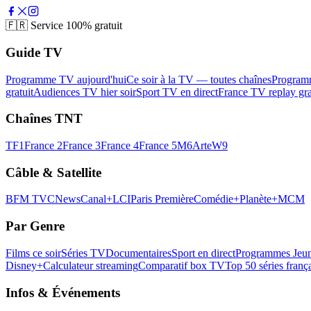
🇫🇷
Service 100% gratuit
Guide TV
Programme TV aujourd'hui
Ce soir à la TV — toutes chaînes
Program
gratuit
Audiences TV hier soir
Sport TV en direct
France TV replay gra
Chaînes TNT
TF1
France 2
France 3
France 4
France 5
M6
Arte
W9
Câble & Satellite
BFM TV
CNews
Canal+
LCI
Paris Première
Comédie+
Planète+
MCM
Par Genre
Films ce soir
Séries TV
Documentaires
Sport en direct
Programmes Jeun
Disney+
Calculateur streaming
Comparatif box TV
Top 50 séries franç
Infos & Événements