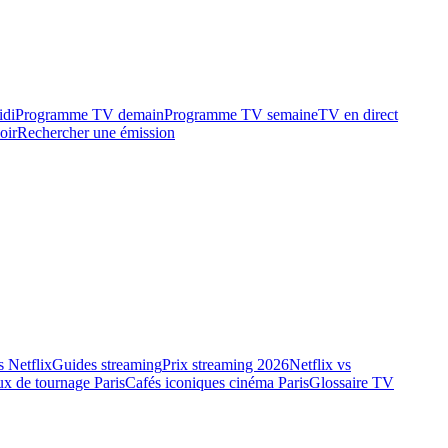
idi
Programme TV demain
Programme TV semaine
TV en direct
oir
Rechercher une émission
 Netflix
Guides streaming
Prix streaming 2026
Netflix vs
ux de tournage Paris
Cafés iconiques cinéma Paris
Glossaire TV