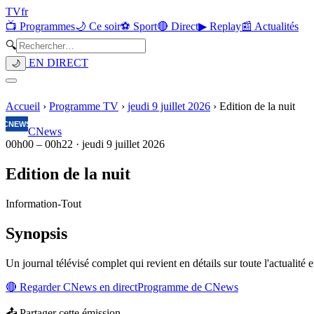
TV
fr
📺 Programmes
🌙 Ce soir
⚽ Sport
🔴 Direct
▶ Replay
📰 Actualités
🔍
EN DIRECT
🌙
Accueil
›
Programme TV
›
jeudi 9 juillet 2026
›
Edition de la nuit
CNews
00h00
–
00h22
·
jeudi 9 juillet 2026
Edition de la nuit
Information
-
Tout
Synopsis
Un journal télévisé complet qui revient en détails sur toute l'actualité e
🔴 Regarder
CNews
en direct
Programme de
CNews
📤 Partager cette émission