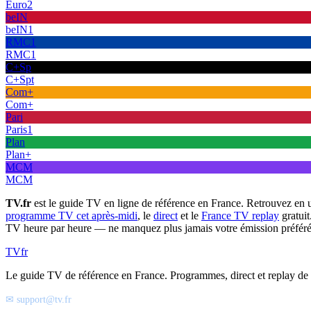
Euro2
beIN
beIN1
RMC1
RMC1
C+Sp
C+Spt
Com+
Com+
Pari
Paris1
Plan
Plan+
MCM
MCM
TV.fr
est le guide TV en ligne de référence en France. Retrouvez en 
programme TV cet après-midi
, le
direct
et le
France TV replay
gratuit
TV heure par heure — ne manquez plus jamais votre émission préféré
TV
fr
Le guide TV de référence en France. Programmes, direct et replay de t
✉ support@tv.fr