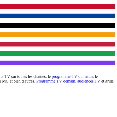
à la TV
sur toutes les chaînes, le
programme TV du matin
, le
 TMC et bien d'autres.
Programme TV demain
,
audiences TV
et grille