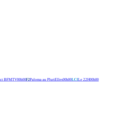
rect BFMTV
Paloma au PluriElles
Le 22H
00h00
F2
00h00
LCI
00h00