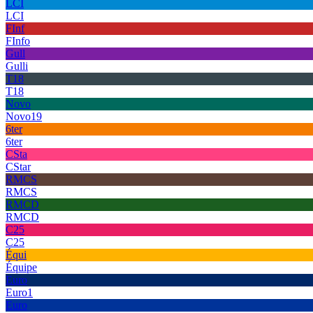
LCI
LCI
FInf
FInfo
Gull
Gulli
T18
T18
Novo
Novo19
6ter
6ter
CSta
CStar
RMCS
RMCS
RMCD
RMCD
C25
C25
Équi
Équipe
Euro
Euro1
Euro