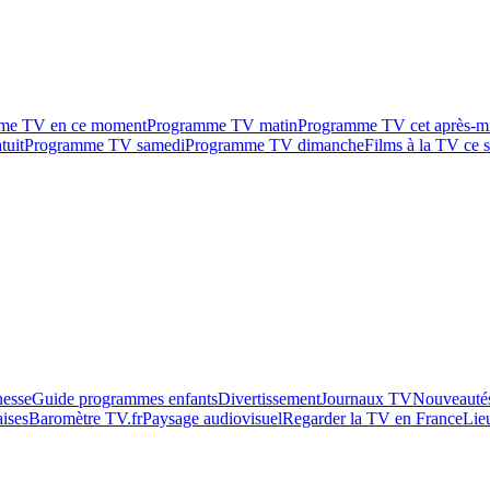
me TV en ce moment
Programme TV matin
Programme TV cet après-m
tuit
Programme TV samedi
Programme TV dimanche
Films à la TV ce s
esse
Guide programmes enfants
Divertissement
Journaux TV
Nouveautés
aises
Baromètre TV.fr
Paysage audiovisuel
Regarder la TV en France
Lie