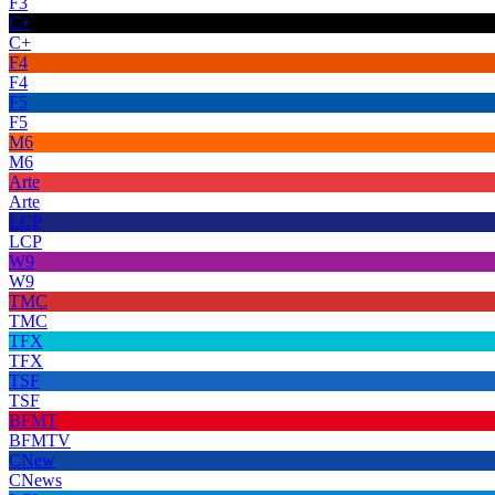
F3
C+
C+
F4
F4
F5
F5
M6
M6
Arte
Arte
LCP
LCP
W9
W9
TMC
TMC
TFX
TFX
TSF
TSF
BFMT
BFMTV
CNew
CNews