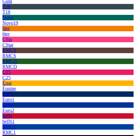
Gulli
T18
T18
Novo
Novo19
6ter
6ter
CSta
CStar
RMCS
RMCS
RMCD
RMCD
C25
C25
Équi
Équipe
Euro
Euro1
Euro
Euro2
beIN
beIN1
RMC1
RMC1