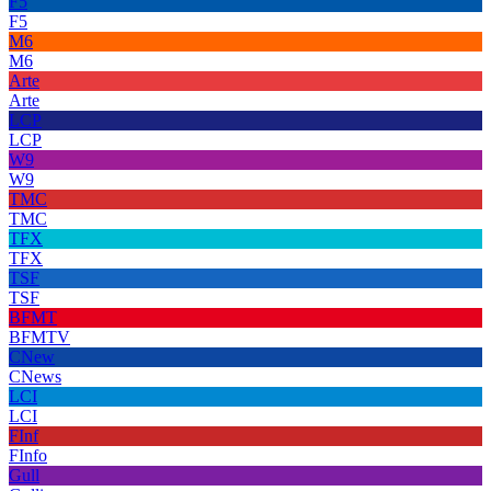
F5
F5
M6
M6
Arte
Arte
LCP
LCP
W9
W9
TMC
TMC
TFX
TFX
TSF
TSF
BFMT
BFMTV
CNew
CNews
LCI
LCI
FInf
FInfo
Gull