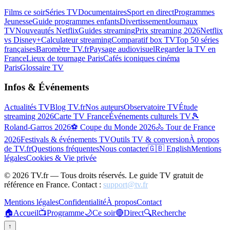
Films ce soir
Séries TV
Documentaires
Sport en direct
Programmes
Jeunesse
Guide programmes enfants
Divertissement
Journaux
TV
Nouveautés Netflix
Guides streaming
Prix streaming 2026
Netflix
vs Disney+
Calculateur streaming
Comparatif box TV
Top 50 séries
françaises
Baromètre TV.fr
Paysage audiovisuel
Regarder la TV en
France
Lieux de tournage Paris
Cafés iconiques cinéma
Paris
Glossaire TV
Infos & Événements
Actualités TV
Blog TV.fr
Nos auteurs
Observatoire TV
Étude
streaming 2026
Carte TV France
Événements culturels TV
🎾
Roland-Garros 2026
⚽ Coupe du Monde 2026
🚴 Tour de France
2026
Festivals & événements TV
Outils TV & conversion
À propos
de TV.fr
Questions fréquentes
Nous contacter
🇬🇧 English
Mentions
légales
Cookies & Vie privée
©
2026
TV.fr — Tous droits réservés. Le guide TV gratuit de
référence en France. Contact :
support@tv.fr
Mentions légales
Confidentialité
À propos
Contact
🏠
Accueil
📺
Programme
🌙
Ce soir
🔴
Direct
🔍
Recherche
↑