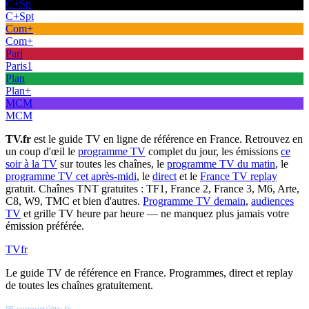
C+Sp
C+Spt
Com+
Com+
Pari
Paris1
Plan
Plan+
MCM
MCM
TV.fr
est le guide TV en ligne de référence en France. Retrouvez en
un coup d'œil le
programme TV
complet du jour, les émissions
ce
soir à la TV
sur toutes les chaînes, le
programme TV du matin
, le
programme TV cet après-midi
, le
direct
et le
France TV replay
gratuit. Chaînes TNT gratuites : TF1, France 2, France 3, M6, Arte,
C8, W9, TMC et bien d'autres.
Programme TV demain
,
audiences
TV
et grille TV heure par heure — ne manquez plus jamais votre
émission préférée.
TV
fr
Le guide TV de référence en France. Programmes, direct et replay
de toutes les chaînes gratuitement.
✉ support@tv.fr