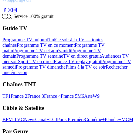
🇫🇷
Service 100% gratuit
Guide TV
Programme TV aujourd'hui
Ce soir à la TV — toutes
chaînes
Programme TV en ce moment
Programme TV
matin
Programme TV cet après-midi
Programme TV
demain
Programme TV semaine
TV en direct gratuit
Audiences TV
hier soir
Sport TV en direct
France TV replay gratuit
Programme TV
samedi
Programme TV dimanche
Films à la TV ce soir
Rechercher
une émission
Chaînes TNT
TF1
France 2
France 3
France 4
France 5
M6
Arte
W9
Câble & Satellite
BFM TV
CNews
Canal+
LCI
Paris Première
Comédie+
Planète+
MCM
Par Genre