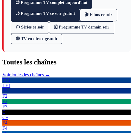
📺 Programme TV complet aujourd'hui
🌙 Programme TV ce soir gratuit
🎬 Films ce soir
📺 Séries ce soir
🗓 Programme TV demain soir
🔴 TV en direct gratuit
Toutes les
chaînes
Voir toutes les chaînes →
TF1
TF1
F2
F2
F3
F3
C+
C+
F4
F4