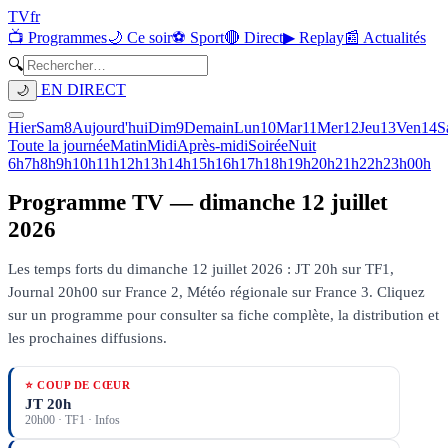
TV
fr
📺 Programmes
🌙 Ce soir
⚽ Sport
🔴 Direct
▶ Replay
📰 Actualités
🔍
EN DIRECT
🌙
Hier
Sam
8
Aujourd'hui
Dim
9
Demain
Lun
10
Mar
11
Mer
12
Jeu
13
Ven
14
S
Toute la journée
Matin
Midi
Après-midi
Soirée
Nuit
6h
7h
8h
9h
10h
11h
12h
13h
14h
15h
16h
17h
18h
19h
20h
21h
22h
23h
00h
Programme TV —
dimanche 12 juillet
2026
Les temps forts du dimanche 12 juillet 2026 : JT 20h sur TF1,
Journal 20h00 sur France 2, Météo régionale sur France 3.
Cliquez
sur un programme pour consulter sa fiche complète, la distribution et
les prochaines diffusions.
⭐ COUP DE CŒUR
JT 20h
20h00
·
TF1
· Infos