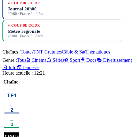
⭐ COUP DE CŒUR
Journal 20h00
20h00
·
France 2
· Infos
⭐ COUP DE CŒUR
Météo régionale
20h00
·
France 3
· Autre
Chaînes :
Toutes
TNT Gratuites
Câble & Sat
Thématiques
Genre :
Tous
🎬 Cinéma
📺 Séries
⚽ Sport
🎥 Docs
🎭 Divertissement
📰 Info
🧒 Jeunesse
Heure actuelle :
12:21
Chaîne
00h55
Fort Boyard
02h55
Les
S37
divertissement
enfants de
télé
divert
00h20
Les oubliés du
01h55
Meurtres à...
série tv
Delta
cinéma