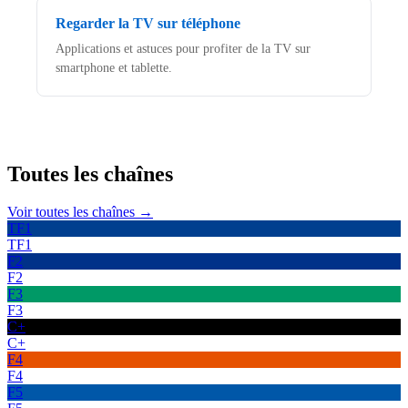
Regarder la TV sur téléphone
Applications et astuces pour profiter de la TV sur
smartphone et tablette.
Toutes les
chaînes
Voir toutes les chaînes →
TF1
TF1
F2
F2
F3
F3
C+
C+
F4
F4
F5