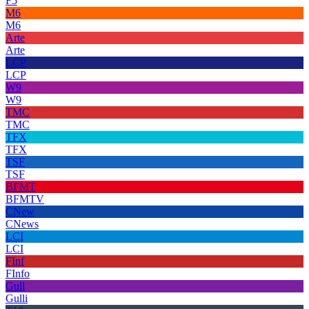
F5
M6
M6
Arte
Arte
LCP
LCP
W9
W9
TMC
TMC
TFX
TFX
TSF
TSF
BFMT
BFMTV
CNew
CNews
LCI
LCI
FInf
FInfo
Gull
Gulli