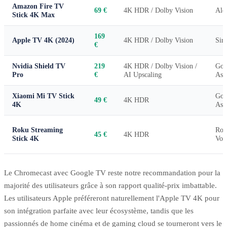
Amazon Fire TV
69 €
4K HDR / Dolby Vision
Ale
Stick 4K Max
169
Apple TV 4K (2024)
4K HDR / Dolby Vision
Siri
€
Nvidia Shield TV
219
4K HDR / Dolby Vision /
Goo
Pro
€
AI Upscaling
Assi
Xiaomi Mi TV Stick
Goo
49 €
4K HDR
4K
Assi
Roku Streaming
Rok
45 €
4K HDR
Stick 4K
Voi
Le Chromecast avec Google TV reste notre recommandation pour la
majorité des utilisateurs grâce à son rapport qualité-prix imbattable.
Les utilisateurs Apple préféreront naturellement l'Apple TV 4K pour
son intégration parfaite avec leur écosystème, tandis que les
passionnés de home cinéma et de gaming cloud se tourneront vers le