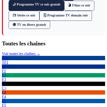
🌙 Programme TV ce soir gratuit
🎬 Films ce soir
📺 Séries ce soir
🗓 Programme TV demain soir
🔴 TV en direct gratuit
Toutes les
chaînes
Voir toutes les chaînes →
TF1
TF1
F2
F2
F3
F3
C+
C+
F4
F4
F5
F5