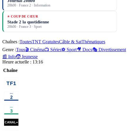
Journal 20h00
20h00
·
France 2
· Information
⭐ COUP DE CŒUR
Stade 2 la quotidienne
20h00
·
France 3
· Sport
Chaînes :
Toutes
TNT Gratuites
Câble & Sat
Thématiques
Genre :
Tous
🎬 Cinéma
📺 Séries
⚽ Sport
🎥 Docs
🎭 Divertissement
📰 Info
🧒 Jeunesse
Heure actuelle :
13:16
Chaîne
00h40
Esprits
02h20
Programmes de
criminels
×
2
série
01h35
Meurtres
02h30
Marcello 
au
paradis
action
00h05
Les enquêtes de
01h35
Marie Curie, une
03h1
Murdoch
×
2
série
femme
ailes
m
honorable
documentaire
00h18
28 Ans plus tard
cinéma
02h10
Undercover
ciné