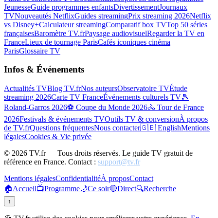
Jeunesse
Guide programmes enfants
Divertissement
Journaux
TV
Nouveautés Netflix
Guides streaming
Prix streaming 2026
Netflix
vs Disney+
Calculateur streaming
Comparatif box TV
Top 50 séries
françaises
Baromètre TV.fr
Paysage audiovisuel
Regarder la TV en
France
Lieux de tournage Paris
Cafés iconiques cinéma
Paris
Glossaire TV
Infos & Événements
Actualités TV
Blog TV.fr
Nos auteurs
Observatoire TV
Étude
streaming 2026
Carte TV France
Événements culturels TV
🎾
Roland-Garros 2026
⚽ Coupe du Monde 2026
🚴 Tour de France
2026
Festivals & événements TV
Outils TV & conversion
À propos
de TV.fr
Questions fréquentes
Nous contacter
🇬🇧 English
Mentions
légales
Cookies & Vie privée
©
2026
TV.fr — Tous droits réservés. Le guide TV gratuit de
référence en France. Contact :
support@tv.fr
Mentions légales
Confidentialité
À propos
Contact
🏠
Accueil
📺
Programme
🌙
Ce soir
🔴
Direct
🔍
Recherche
↑