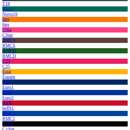
T18
Novo
Novo19
6ter
6ter
CSta
CStar
RMCS
RMCS
RMCD
RMCD
C25
C25
Équi
Équipe
Euro
Euro1
Euro
Euro2
beIN
beIN1
RMC1
RMC1
C+Sp
C+Spt