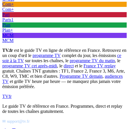
Com+
Com+
Pari
Paris1
Plan
Plan+
MCM
MCM
TV.fr
est le guide TV en ligne de référence en France. Retrouvez en
un coup d'œil le
programme TV
complet du jour, les émissions
ce
soir à la TV
sur toutes les chaînes, le
programme TV du matin
, le
programme TV cet après-midi
, le
direct
et le
France TV replay
gratuit. Chaînes TNT gratuites : TF1, France 2, France 3, M6, Arte,
C8, W9, TMC et bien d'autres.
Programme TV demain
,
audiences
TV
et grille TV heure par heure — ne manquez plus jamais votre
émission préférée.
TV
fr
Le guide TV de référence en France. Programmes, direct et replay
de toutes les chaînes gratuitement.
✉ support@tv.fr