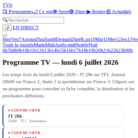
TV
fr
📺 Programmes
🌙 Ce soir
⚽ Sport
🔴 Direct
▶ Replay
📰 Actualités
🔍
EN DIRECT
🌙
Hier
Ven
7
Aujourd'hui
Sam
8
Demain
Dim
9
Lun
10
Mar
11
Mer
12
Jeu
13
Ve
Toute la journée
Matin
Midi
Après-midi
Soirée
Nuit
6h
7h
8h
9h
10h
11h
12h
13h
14h
15h
16h
17h
18h
19h
20h
21h
22h
23h
00h
Programme TV —
lundi 6 juillet 2026
Les temps forts du lundi 6 juillet 2026 : JT 20h sur TF1, Journal
20h00 sur France 2, Stade 2 la quotidienne sur France 3.
Cliquez sur
un programme pour consulter sa fiche complète, la distribution et les
prochaines diffusions.
⭐ COUP DE CŒUR
JT 20h
20h00
·
TF1
· Information
⭐ COUP DE CŒUR