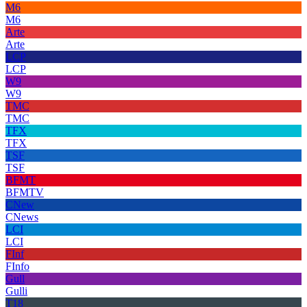
M6
M6
Arte
Arte
LCP
LCP
W9
W9
TMC
TMC
TFX
TFX
TSF
TSF
BFMT
BFMTV
CNew
CNews
LCI
LCI
FInf
FInfo
Gull
Gulli
T18