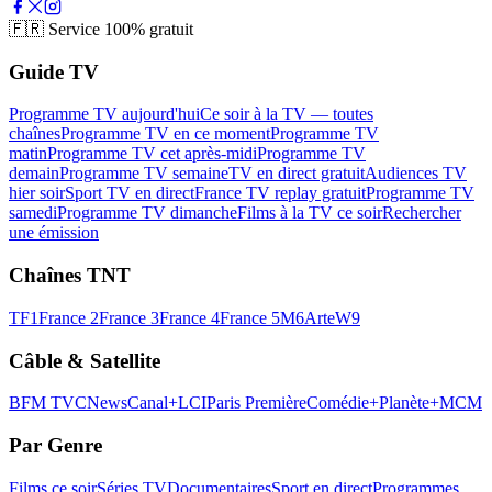
🇫🇷
Service 100% gratuit
Guide TV
Programme TV aujourd'hui
Ce soir à la TV — toutes
chaînes
Programme TV en ce moment
Programme TV
matin
Programme TV cet après-midi
Programme TV
demain
Programme TV semaine
TV en direct gratuit
Audiences TV
hier soir
Sport TV en direct
France TV replay gratuit
Programme TV
samedi
Programme TV dimanche
Films à la TV ce soir
Rechercher
une émission
Chaînes TNT
TF1
France 2
France 3
France 4
France 5
M6
Arte
W9
Câble & Satellite
BFM TV
CNews
Canal+
LCI
Paris Première
Comédie+
Planète+
MCM
Par Genre
Films ce soir
Séries TV
Documentaires
Sport en direct
Programmes