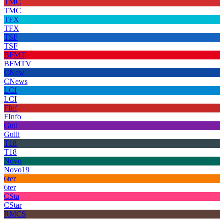
TMC
TMC
TFX
TFX
TSF
TSF
BFMT
BFMTV
CNew
CNews
LCI
LCI
FInf
FInfo
Gull
Gulli
T18
T18
Novo
Novo19
6ter
6ter
CSta
CStar
RMCS