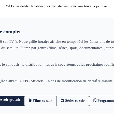
💡 Faites défiler le tableau horizontalement pour voir toute la journée.
 complet
26
sur TV.fr. Notre grille horaire affiche en temps réel les émissions de 
u satellite. Filtrez par genre (films, séries, sport, documentaires, jeu
 le synopsis, la distribution, les avis spectateurs et les prochaines re
 grâce aux flux EPG officiels. En cas de modification de dernière minut
 soir gratuit
🎬 Films ce soir
📺 Séries ce soir
🗓 Programm