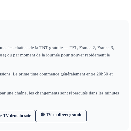
toutes les chaînes de la TNT gratuite — TF1, France 2, France 3,
nesse) ou par moment de la journée pour trouver rapidement le
diffusions. Le prime time commence généralement entre 20h50 et
e par une chaîne, les changements sont répercutés dans les minutes
🔴 TV en direct gratuit
e TV demain soir