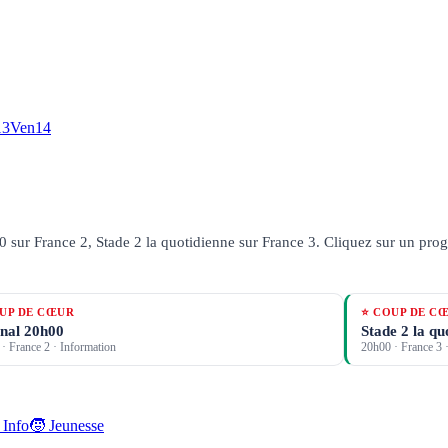
13
Ven
14
0 sur France 2, Stade 2 la quotidienne sur France 3.
Cliquez sur un progr
UP DE CŒUR
⭐ COUP DE C
nal 20h00
Stade 2 la qu
·
France 2
· Information
20h00
·
France 3
·
 Info
🧒 Jeunesse