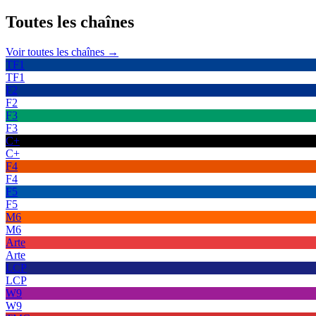
Toutes les
chaînes
Voir toutes les chaînes →
TF1
TF1
F2
F2
F3
F3
C+
C+
F4
F4
F5
F5
M6
M6
Arte
Arte
LCP
LCP
W9
W9