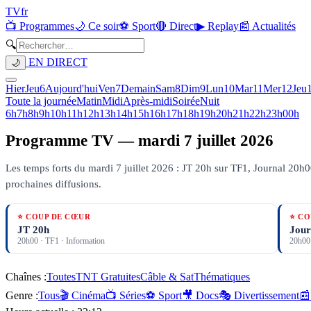
TV
fr
📺 Programmes
🌙 Ce soir
⚽ Sport
🔴 Direct
▶ Replay
📰 Actualités
🔍
EN DIRECT
🌙
Hier
Jeu
6
Aujourd'hui
Ven
7
Demain
Sam
8
Dim
9
Lun
10
Mar
11
Mer
12
Jeu
Toute la journée
Matin
Midi
Après-midi
Soirée
Nuit
6h
7h
8h
9h
10h
11h
12h
13h
14h
15h
16h
17h
18h
19h
20h
21h
22h
23h
00h
Programme TV —
mardi 7 juillet 2026
Les temps forts du mardi 7 juillet 2026 : JT 20h sur TF1, Journal 20h0
prochaines diffusions.
⭐ COUP DE CŒUR
⭐ CO
JT 20h
Jour
20h00
·
TF1
· Information
20h00
Chaînes :
Toutes
TNT Gratuites
Câble & Sat
Thématiques
Genre :
Tous
🎬 Cinéma
📺 Séries
⚽ Sport
🎥 Docs
🎭 Divertissement
📰