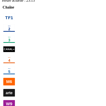
Heure actuelle :
23:13
Chaîne
00h05
Camping
01h05
Programmes de la nuit
programme
Paradis
série
01h00
Meurtres au
03h00
Ç
paradis
×
2
action
commen
aujourd'
00h05
Affaire conclue, tout le monde a quelque
03h1
chose à vendre
×
2
magazine
d'en
rire
di
00h25
Les Braises
cinéma
02h04
Les tourmentés
ci
00h45
Hyper Weekend
02h05
Véronique
03h1
Festival
divertissement
Sanson aux
Mado
Francofolies
divertisseme
00h01
C à
00h55
C à vous la
02h00
Soleil,
02h52
Bern
vous
magazine
suite
magazine
un business
mémoires 
doré
documentaire
libre
docum
00h00
Cauchemar en cuisine
×
3
programme
02h45
Progra
00h30
Black Box
02h05
Libye, les
03h1
Diaries
cinéma
centres de la
ténor
honte
documentaire
Orliń