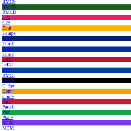
RMCS
RMCD
RMCD
C25
C25
Équi
Équipe
Euro
Euro1
Euro
Euro2
beIN
beIN1
RMC1
RMC1
C+Sp
C+Spt
Com+
Com+
Pari
Paris1
Plan
Plan+
MCM
MCM