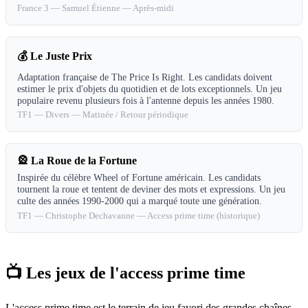
France 3
—
Samuel Étienne
—
Après-midi
💰
Le Juste Prix
Adaptation française de The Price Is Right. Les candidats doivent
estimer le prix d'objets du quotidien et de lots exceptionnels. Un jeu
populaire revenu plusieurs fois à l'antenne depuis les années 1980.
TF1
—
Divers
—
Matinée / Retour périodique
🎡
La Roue de la Fortune
Inspirée du célèbre Wheel of Fortune américain. Les candidats
tournent la roue et tentent de deviner des mots et expressions. Un jeu
culte des années 1990-2000 qui a marqué toute une génération.
TF1
—
Christophe Dechavanne
—
Access prime time (historique)
📺 Les jeux de l'access prime time
L'access prime time est le terrain de jeu favori des grandes chaînes