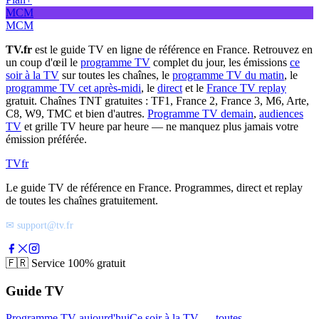
MCM
MCM
TV.fr
est le guide TV en ligne de référence en France. Retrouvez en
un coup d'œil le
programme TV
complet du jour, les émissions
ce
soir à la TV
sur toutes les chaînes, le
programme TV du matin
, le
programme TV cet après-midi
, le
direct
et le
France TV replay
gratuit. Chaînes TNT gratuites : TF1, France 2, France 3, M6, Arte,
C8, W9, TMC et bien d'autres.
Programme TV demain
,
audiences
TV
et grille TV heure par heure — ne manquez plus jamais votre
émission préférée.
TV
fr
Le guide TV de référence en France. Programmes, direct et replay
de toutes les chaînes gratuitement.
✉ support@tv.fr
🇫🇷
Service 100% gratuit
Guide TV
Programme TV aujourd'hui
Ce soir à la TV — toutes