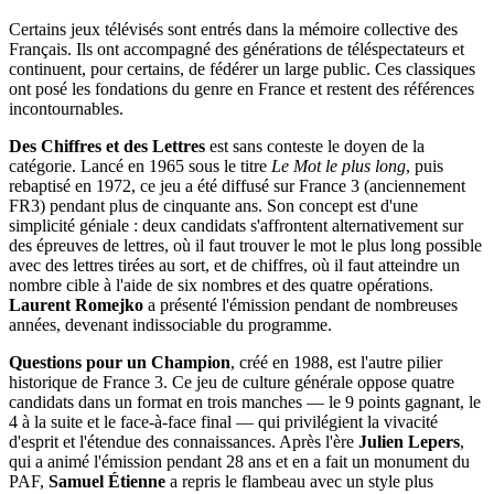
Certains jeux télévisés sont entrés dans la mémoire collective des
Français. Ils ont accompagné des générations de téléspectateurs et
continuent, pour certains, de fédérer un large public. Ces classiques
ont posé les fondations du genre en France et restent des références
incontournables.
Des Chiffres et des Lettres
est sans conteste le doyen de la
catégorie. Lancé en 1965 sous le titre
Le Mot le plus long
, puis
rebaptisé en 1972, ce jeu a été diffusé sur France 3 (anciennement
FR3) pendant plus de cinquante ans. Son concept est d'une
simplicité géniale : deux candidats s'affrontent alternativement sur
des épreuves de lettres, où il faut trouver le mot le plus long possible
avec des lettres tirées au sort, et de chiffres, où il faut atteindre un
nombre cible à l'aide de six nombres et des quatre opérations.
Laurent Romejko
a présenté l'émission pendant de nombreuses
années, devenant indissociable du programme.
Questions pour un Champion
, créé en 1988, est l'autre pilier
historique de France 3. Ce jeu de culture générale oppose quatre
candidats dans un format en trois manches — le 9 points gagnant, le
4 à la suite et le face-à-face final — qui privilégient la vivacité
d'esprit et l'étendue des connaissances. Après l'ère
Julien Lepers
,
qui a animé l'émission pendant 28 ans et en a fait un monument du
PAF,
Samuel Étienne
a repris le flambeau avec un style plus