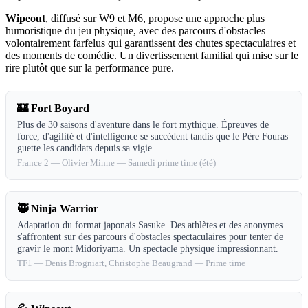
Wipeout
, diffusé sur W9 et M6, propose une approche plus
humoristique du jeu physique, avec des parcours d'obstacles
volontairement farfelus qui garantissent des chutes spectaculaires et
des moments de comédie. Un divertissement familial qui mise sur le
rire plutôt que sur la performance pure.
🏰
Fort Boyard
Plus de 30 saisons d'aventure dans le fort mythique. Épreuves de
force, d'agilité et d'intelligence se succèdent tandis que le Père Fouras
guette les candidats depuis sa vigie.
France 2
—
Olivier Minne
—
Samedi prime time (été)
🥷
Ninja Warrior
Adaptation du format japonais Sasuke. Des athlètes et des anonymes
s'affrontent sur des parcours d'obstacles spectaculaires pour tenter de
gravir le mont Midoriyama. Un spectacle physique impressionnant.
TF1
—
Denis Brogniart, Christophe Beaugrand
—
Prime time