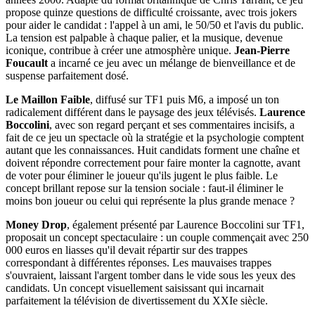
propose quinze questions de difficulté croissante, avec trois jokers
pour aider le candidat : l'appel à un ami, le 50/50 et l'avis du public.
La tension est palpable à chaque palier, et la musique, devenue
iconique, contribue à créer une atmosphère unique.
Jean-Pierre
Foucault
a incarné ce jeu avec un mélange de bienveillance et de
suspense parfaitement dosé.
Le Maillon Faible
, diffusé sur TF1 puis M6, a imposé un ton
radicalement différent dans le paysage des jeux télévisés.
Laurence
Boccolini
, avec son regard perçant et ses commentaires incisifs, a
fait de ce jeu un spectacle où la stratégie et la psychologie comptent
autant que les connaissances. Huit candidats forment une chaîne et
doivent répondre correctement pour faire monter la cagnotte, avant
de voter pour éliminer le joueur qu'ils jugent le plus faible. Le
concept brillant repose sur la tension sociale : faut-il éliminer le
moins bon joueur ou celui qui représente la plus grande menace ?
Money Drop
, également présenté par Laurence Boccolini sur TF1,
proposait un concept spectaculaire : un couple commençait avec 250
000 euros en liasses qu'il devait répartir sur des trappes
correspondant à différentes réponses. Les mauvaises trappes
s'ouvraient, laissant l'argent tomber dans le vide sous les yeux des
candidats. Un concept visuellement saisissant qui incarnait
parfaitement la télévision de divertissement du XXIe siècle.