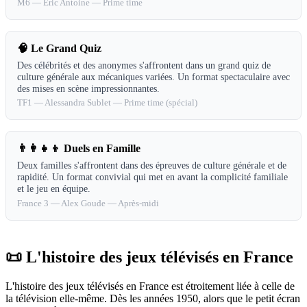
M6
—
Éric Antoine
—
Prime time
🧠
Le Grand Quiz
Des célébrités et des anonymes s'affrontent dans un grand quiz de
culture générale aux mécaniques variées. Un format spectaculaire avec
des mises en scène impressionnantes.
TF1
—
Alessandra Sublet
—
Prime time (spécial)
👨‍👩‍👧‍👦
Duels en Famille
Deux familles s'affrontent dans des épreuves de culture générale et de
rapidité. Un format convivial qui met en avant la complicité familiale
et le jeu en équipe.
France 3
—
Alex Goude
—
Après-midi
📜 L'histoire des jeux télévisés en France
L'histoire des jeux télévisés en France est étroitement liée à celle de
la télévision elle-même. Dès les années 1950, alors que le petit écran