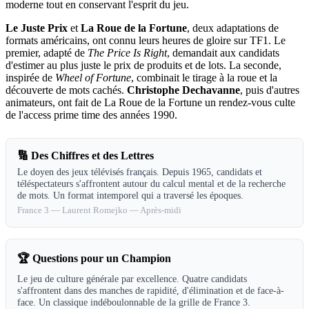
moderne tout en conservant l'esprit du jeu.
Le Juste Prix
et
La Roue de la Fortune
, deux adaptations de
formats américains, ont connu leurs heures de gloire sur TF1. Le
premier, adapté de
The Price Is Right
, demandait aux candidats
d'estimer au plus juste le prix de produits et de lots. La seconde,
inspirée de
Wheel of Fortune
, combinait le tirage à la roue et la
découverte de mots cachés.
Christophe Dechavanne
, puis d'autres
animateurs, ont fait de La Roue de la Fortune un rendez-vous culte
de l'access prime time des années 1990.
🔢
Des Chiffres et des Lettres
Le doyen des jeux télévisés français. Depuis 1965, candidats et
téléspectateurs s'affrontent autour du calcul mental et de la recherche
de mots. Un format intemporel qui a traversé les époques.
France 3
—
Laurent Romejko
—
Après-midi
🏆
Questions pour un Champion
Le jeu de culture générale par excellence. Quatre candidats
s'affrontent dans des manches de rapidité, d'élimination et de face-à-
face. Un classique indéboulonnable de la grille de France 3.