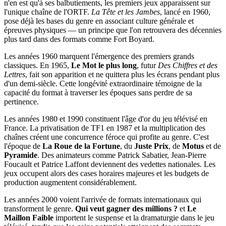
n'en est qu'à ses balbutiements, les premiers jeux apparaissent sur
l'unique chaîne de l'ORTF.
La Tête et les Jambes
, lancé en 1960,
pose déjà les bases du genre en associant culture générale et
épreuves physiques — un principe que l'on retrouvera des décennies
plus tard dans des formats comme Fort Boyard.
Les années 1960 marquent l'émergence des premiers grands
classiques. En 1965,
Le Mot le plus long
, futur
Des Chiffres et des
Lettres
, fait son apparition et ne quittera plus les écrans pendant plus
d'un demi-siècle. Cette longévité extraordinaire témoigne de la
capacité du format à traverser les époques sans perdre de sa
pertinence.
Les années 1980 et 1990 constituent l'âge d'or du jeu télévisé en
France. La privatisation de TF1 en 1987 et la multiplication des
chaînes créent une concurrence féroce qui profite au genre. C'est
l'époque de
La Roue de la Fortune
, du
Juste Prix
, de
Motus
et de
Pyramide
. Des animateurs comme Patrick Sabatier, Jean-Pierre
Foucault et Patrice Laffont deviennent des vedettes nationales. Les
jeux occupent alors des cases horaires majeures et les budgets de
production augmentent considérablement.
Les années 2000 voient l'arrivée de formats internationaux qui
transforment le genre.
Qui veut gagner des millions ?
et
Le
Maillon Faible
importent le suspense et la dramaturgie dans le jeu