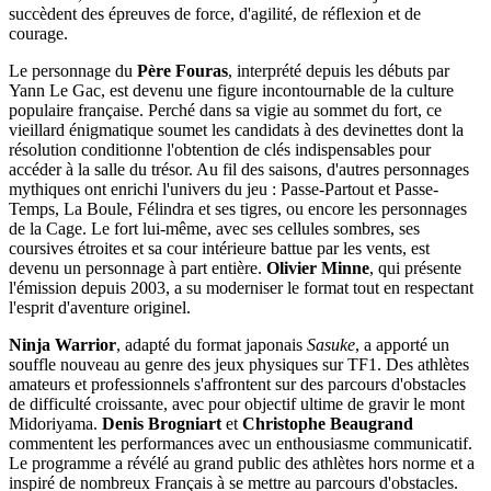
succèdent des épreuves de force, d'agilité, de réflexion et de
courage.
Le personnage du
Père Fouras
, interprété depuis les débuts par
Yann Le Gac, est devenu une figure incontournable de la culture
populaire française. Perché dans sa vigie au sommet du fort, ce
vieillard énigmatique soumet les candidats à des devinettes dont la
résolution conditionne l'obtention de clés indispensables pour
accéder à la salle du trésor. Au fil des saisons, d'autres personnages
mythiques ont enrichi l'univers du jeu : Passe-Partout et Passe-
Temps, La Boule, Félindra et ses tigres, ou encore les personnages
de la Cage. Le fort lui-même, avec ses cellules sombres, ses
coursives étroites et sa cour intérieure battue par les vents, est
devenu un personnage à part entière.
Olivier Minne
, qui présente
l'émission depuis 2003, a su moderniser le format tout en respectant
l'esprit d'aventure originel.
Ninja Warrior
, adapté du format japonais
Sasuke
, a apporté un
souffle nouveau au genre des jeux physiques sur TF1. Des athlètes
amateurs et professionnels s'affrontent sur des parcours d'obstacles
de difficulté croissante, avec pour objectif ultime de gravir le mont
Midoriyama.
Denis Brogniart
et
Christophe Beaugrand
commentent les performances avec un enthousiasme communicatif.
Le programme a révélé au grand public des athlètes hors norme et a
inspiré de nombreux Français à se mettre au parcours d'obstacles.