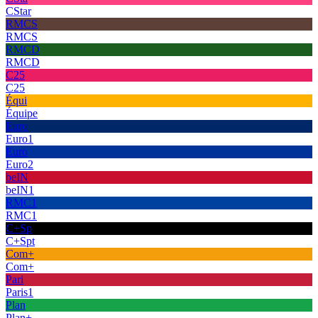
CStar
RMCS
RMCS
RMCD
RMCD
C25
C25
Équi
Équipe
Euro
Euro1
Euro
Euro2
beIN
beIN1
RMC1
RMC1
C+Sp
C+Spt
Com+
Com+
Pari
Paris1
Plan
Plan+