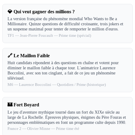
💎
Qui veut gagner des millions ?
La version française du phénomène mondial Who Wants to Be a
Millionaire. Quinze questions de difficulté croissante, trois jokers et
un suspense maximal pour tenter de remporter le million d'euros.
TF1
—
Jean-Pierre Foucault
—
Prime time (spécial)
🔗
Le Maillon Faible
Huit candidats répondent à des questions en chaîne et votent pour
éliminer le maillon faible à chaque tour. L'animatrice Laurence
Boccolini, avec son ton cinglant, a fait de ce jeu un phénomène
télévisuel.
M6
—
Laurence Boccolini
—
Quotidien / Prime (historique)
🏰
Fort Boyard
Le jeu d'aventure mythique tourné dans un fort du XIXe siècle au
large de La Rochelle. Épreuves physiques, énigmes du Père Fouras et
personnages emblématiques en font un programme culte depuis 1990.
France 2
—
Olivier Minne
—
Prime time été