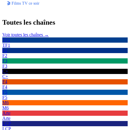
🎬 Films TV ce soir
Toutes les
chaînes
Voir toutes les chaînes →
TF1
TF1
F2
F2
F3
F3
C+
C+
F4
F4
F5
F5
M6
M6
Arte
Arte
LCP
LCP