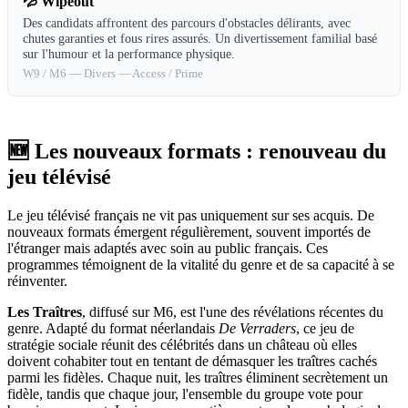
💦
Wipeout
Des candidats affrontent des parcours d'obstacles délirants, avec
chutes garanties et fous rires assurés. Un divertissement familial basé
sur l'humour et la performance physique.
W9 / M6
—
Divers
—
Access / Prime
🆕 Les nouveaux formats : renouveau du
jeu télévisé
Le jeu télévisé français ne vit pas uniquement sur ses acquis. De
nouveaux formats émergent régulièrement, souvent importés de
l'étranger mais adaptés avec soin au public français. Ces
programmes témoignent de la vitalité du genre et de sa capacité à se
réinventer.
Les Traîtres
, diffusé sur M6, est l'une des révélations récentes du
genre. Adapté du format néerlandais
De Verraders
, ce jeu de
stratégie sociale réunit des célébrités dans un château où elles
doivent cohabiter tout en tentant de démasquer les traîtres cachés
parmi les fidèles. Chaque nuit, les traîtres éliminent secrètement un
fidèle, tandis que chaque jour, l'ensemble du groupe vote pour