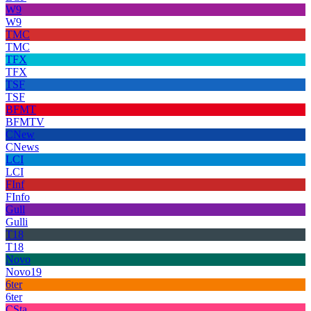
W9
W9
TMC
TMC
TFX
TFX
TSF
TSF
BFMT
BFMTV
CNew
CNews
LCI
LCI
FInf
FInfo
Gull
Gulli
T18
T18
Novo
Novo19
6ter
6ter
CSta