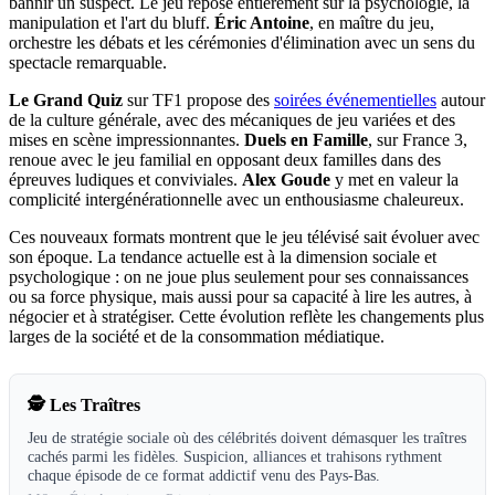
bannir un suspect. Le jeu repose entièrement sur la psychologie, la
manipulation et l'art du bluff.
Éric Antoine
, en maître du jeu,
orchestre les débats et les cérémonies d'élimination avec un sens du
spectacle remarquable.
Le Grand Quiz
sur TF1 propose des
soirées événementielles
autour
de la culture générale, avec des mécaniques de jeu variées et des
mises en scène impressionnantes.
Duels en Famille
, sur France 3,
renoue avec le jeu familial en opposant deux familles dans des
épreuves ludiques et conviviales.
Alex Goude
y met en valeur la
complicité intergénérationnelle avec un enthousiasme chaleureux.
Ces nouveaux formats montrent que le jeu télévisé sait évoluer avec
son époque. La tendance actuelle est à la dimension sociale et
psychologique : on ne joue plus seulement pour ses connaissances
ou sa force physique, mais aussi pour sa capacité à lire les autres, à
négocier et à stratégiser. Cette évolution reflète les changements plus
larges de la société et de la consommation médiatique.
🕵️
Les Traîtres
Jeu de stratégie sociale où des célébrités doivent démasquer les traîtres
cachés parmi les fidèles. Suspicion, alliances et trahisons rythment
chaque épisode de ce format addictif venu des Pays-Bas.