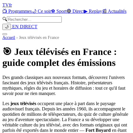
TV
fr
📺 Programmes
🌙 Ce soir
⚽ Sport
🔴 Direct
▶ Replay
📰 Actualités
🔍
EN DIRECT
🌙
Accueil
›
Jeux télévisés en France
🎯 Jeux télévisés en France :
guide complet des émissions
Des grands classiques aux nouveaux formats, découvrez l'univers
fascinant des jeux télévisés français. Histoire, présentateurs
mythiques, règles du jeu et horaires de diffusion : tout ce qu'il faut
savoir pour ne rien manquer.
Les
jeux télévisés
occupent une place à part dans le paysage
audiovisuel français. Depuis les années 1960, ils accompagnent le
quotidien de millions de téléspectateurs, du quiz de culture générale
au jeu d'aventure spectaculaire. La France a su développer une
véritable culture du jeu télévisé, avec des formats originaux qui ont
parfois été exportés dans le monde entier —
Fort Boyard
en étant