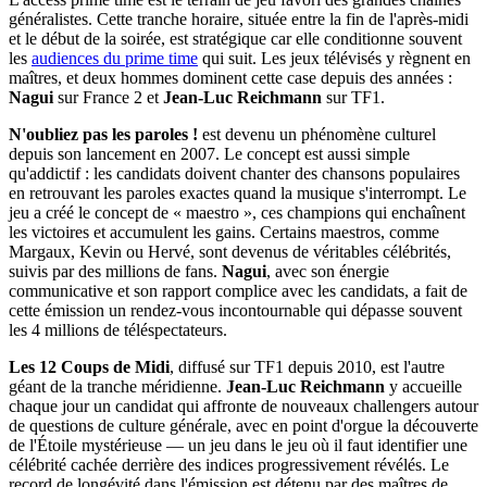
généralistes. Cette tranche horaire, située entre la fin de l'après-midi
et le début de la soirée, est stratégique car elle conditionne souvent
les
audiences du prime time
qui suit. Les jeux télévisés y règnent en
maîtres, et deux hommes dominent cette case depuis des années :
Nagui
sur France 2 et
Jean-Luc Reichmann
sur TF1.
N'oubliez pas les paroles !
est devenu un phénomène culturel
depuis son lancement en 2007. Le concept est aussi simple
qu'addictif : les candidats doivent chanter des chansons populaires
en retrouvant les paroles exactes quand la musique s'interrompt. Le
jeu a créé le concept de « maestro », ces champions qui enchaînent
les victoires et accumulent les gains. Certains maestros, comme
Margaux, Kevin ou Hervé, sont devenus de véritables célébrités,
suivis par des millions de fans.
Nagui
, avec son énergie
communicative et son rapport complice avec les candidats, a fait de
cette émission un rendez-vous incontournable qui dépasse souvent
les 4 millions de téléspectateurs.
Les 12 Coups de Midi
, diffusé sur TF1 depuis 2010, est l'autre
géant de la tranche méridienne.
Jean-Luc Reichmann
y accueille
chaque jour un candidat qui affronte de nouveaux challengers autour
de questions de culture générale, avec en point d'orgue la découverte
de l'Étoile mystérieuse — un jeu dans le jeu où il faut identifier une
célébrité cachée derrière des indices progressivement révélés. Le
record de longévité dans l'émission est détenu par des maîtres de