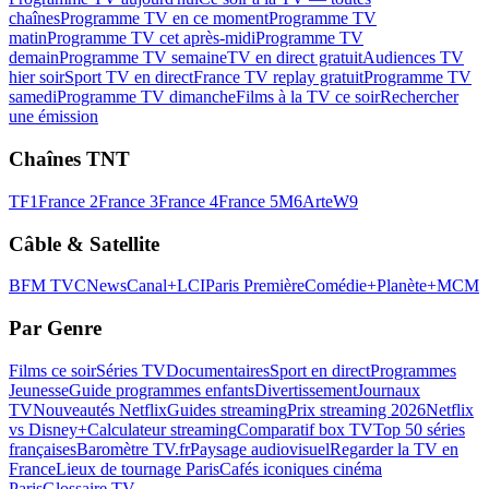
chaînes
Programme TV en ce moment
Programme TV
matin
Programme TV cet après-midi
Programme TV
demain
Programme TV semaine
TV en direct gratuit
Audiences TV
hier soir
Sport TV en direct
France TV replay gratuit
Programme TV
samedi
Programme TV dimanche
Films à la TV ce soir
Rechercher
une émission
Chaînes TNT
TF1
France 2
France 3
France 4
France 5
M6
Arte
W9
Câble & Satellite
BFM TV
CNews
Canal+
LCI
Paris Première
Comédie+
Planète+
MCM
Par Genre
Films ce soir
Séries TV
Documentaires
Sport en direct
Programmes
Jeunesse
Guide programmes enfants
Divertissement
Journaux
TV
Nouveautés Netflix
Guides streaming
Prix streaming 2026
Netflix
vs Disney+
Calculateur streaming
Comparatif box TV
Top 50 séries
françaises
Baromètre TV.fr
Paysage audiovisuel
Regarder la TV en
France
Lieux de tournage Paris
Cafés iconiques cinéma
Paris
Glossaire TV