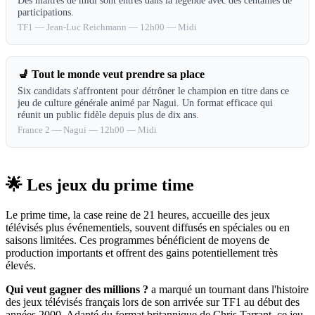
Des maîtres de midi sont entrés dans la légende avec des centaines de
participations.
TF1
—
Jean-Luc Reichmann
—
12h00 — Midi
💺
Tout le monde veut prendre sa place
Six candidats s'affrontent pour détrôner le champion en titre dans ce
jeu de culture générale animé par Nagui. Un format efficace qui
réunit un public fidèle depuis plus de dix ans.
France 2
—
Nagui
—
12h00 — Midi
🌟 Les jeux du prime time
Le prime time, la case reine de 21 heures, accueille des jeux
télévisés plus événementiels, souvent diffusés en spéciales ou en
saisons limitées. Ces programmes bénéficient de moyens de
production importants et offrent des gains potentiellement très
élevés.
Qui veut gagner des millions ?
a marqué un tournant dans l'histoire
des jeux télévisés français lors de son arrivée sur TF1 au début des
années 2000. Adapté du format britannique de Chris Tarrant, ce jeu