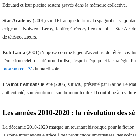
Édouard et leur piscine restent gravés dans la mémoire collective.
Star Academy
(2001) sur TF1 adapte le format espagnol en y ajoutant 
exigeants. Nolwenn Leroy, Jenifer, Grégory Lemarchal — Star Academy 
de téléspectateurs.
Koh-Lanta
(2001) s'impose comme le jeu d'aventure de référence. Insp
l'émission célèbre la débrouillardise, l'esprit d'équipe et la stratégie
programme TV
du mardi soir.
L'Amour est dans le Pré
(2006) sur M6, présenté par Karine Le March
authenticité, son émotion et son humour tendre. Il contribue à revalori
Les années 2010-2020 : la révolution des sé
La décennie 2010-2020 marque un tournant historique pour la fiction t
la scène internationale grâce à des productions ambitieuses, des scénar