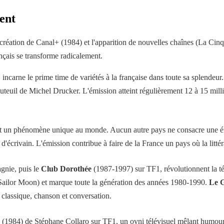
ment
réation de Canal+ (1984) et l'apparition de nouvelles chaînes (La Cinq, 
nçais se transforme radicalement.
ncarne le prime time de variétés à la française dans toute sa splendeur.
fauteuil de Michel Drucker. L'émission atteint régulièrement 12 à 15 mill
est un phénomène unique au monde. Aucun autre pays ne consacre une ém
e d'écrivain. L'émission contribue à faire de la France un pays où la litté
gnie, puis le
Club Dorothée
(1987-1997) sur TF1, révolutionnent la té
Sailor Moon) et marque toute la génération des années 1980-1990.
Le 
classique, chanson et conversation.
(1984) de Stéphane Collaro sur TF1, un ovni télévisuel mêlant humour 