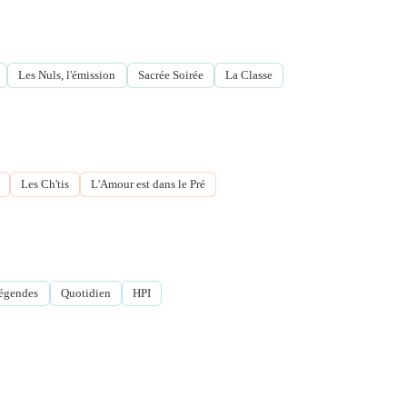
Les Nuls, l'émission
Sacrée Soirée
La Classe
Les Ch'tis
L'Amour est dans le Pré
Légendes
Quotidien
HPI