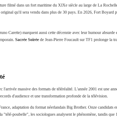
nture filmé dans un fort maritime du XIXe siècle au large de La Rochell
ent original qu'il sera vendu dans plus de 30 pays. En 2026, Fort Boyard p
no Carette) marquent aussi cette décennie avec leur humour absurde e
temporain.
Sacrée Soirée
de Jean-Pierre Foucault sur TF1 prolonge la tra
té
ec l'arrivée massive des formats de téléréalité. L'année 2001 est une ann
ecords d'audience et une transformation profonde de la télévision.
rance, adaptation du format néerlandais Big Brother. Onze candidats en
la "télé-poubelle", les sociologues analysent le phénomène, tandis que 