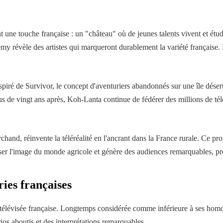
une touche française : un "château" où de jeunes talents vivent et étudie
révèle des artistes qui marqueront durablement la variété française. L
iré de Survivor, le concept d'aventuriers abandonnés sur une île déserte
. Plus de vingt ans après, Koh-Lanta continue de fédérer des millions de 
and, réinvente la téléréalité en l'ancrant dans la France rurale. Ce pr
ser l'image du monde agricole et génère des audiences remarquables, prou
ries françaises
élévisée française. Longtemps considérée comme inférieure à ses homolo
ios aboutis et des interprétations remarquables.