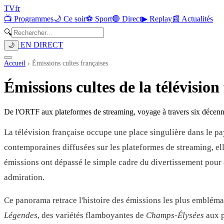
TV
fr
📺 Programmes
🌙 Ce soir
⚽ Sport
🔴 Direct
▶ Replay
📰 Actualités
🔍
EN DIRECT
🌙
Accueil
›
Émissions cultes françaises
Émissions cultes de la télévision
De l'ORTF aux plateformes de streaming, voyage à travers six décennie
La télévision française occupe une place singulière dans le 
contemporaines diffusées sur les plateformes de streaming, ell
émissions ont dépassé le simple cadre du divertissement pour
admiration.
Ce panorama retrace l'histoire des émissions les plus embléma
Légendes
, des variétés flamboyantes de
Champs-Élysées
aux p