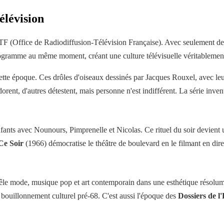
élévision
RTF (Office de Radiodiffusion-Télévision Française). Avec seulement deu
rogramme au même moment, créant une culture télévisuelle véritablement
cette époque. Ces drôles d'oiseaux dessinés par Jacques Rouxel, avec leu
orent, d'autres détestent, mais personne n'est indifférent. La série inven
nts avec Nounours, Pimprenelle et Nicolas. Ce rituel du soir devient un
Ce Soir
(1966) démocratise le théâtre de boulevard en le filmant en dire
êle mode, musique pop et art contemporain dans une esthétique résolum
bouillonnement culturel pré-68. C'est aussi l'époque des
Dossiers de l