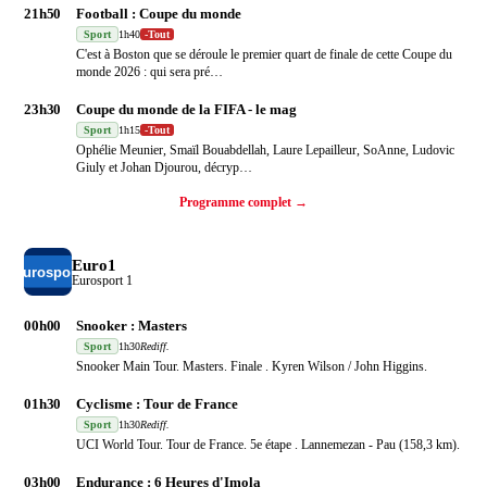
21h50
Football : Coupe du monde
Sport
1h40
-
Tout
C'est à Boston que se déroule le premier quart de finale de cette Coupe du
monde 2026 : qui sera pré
…
23h30
Coupe du monde de la FIFA - le mag
Sport
1h15
-
Tout
Ophélie Meunier, Smaïl Bouabdellah, Laure Lepailleur, SoAnne, Ludovic
Giuly et Johan Djourou, décryp
…
Programme complet →
Euro1
Eurosport 1
00h00
Snooker : Masters
Sport
1h30
Rediff.
Snooker Main Tour. Masters. Finale . Kyren Wilson / John Higgins.
01h30
Cyclisme : Tour de France
Sport
1h30
Rediff.
UCI World Tour. Tour de France. 5e étape . Lannemezan - Pau (158,3 km).
03h00
Endurance : 6 Heures d'Imola