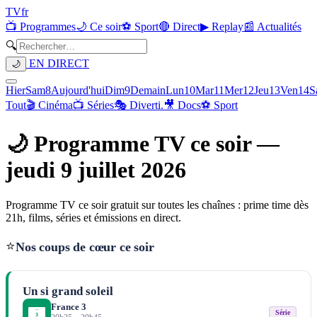
TV
fr
📺 Programmes
🌙 Ce soir
⚽ Sport
🔴 Direct
▶ Replay
📰 Actualités
🔍
EN DIRECT
🌙
Hier
Sam
8
Aujourd'hui
Dim
9
Demain
Lun
10
Mar
11
Mer
12
Jeu
13
Ven
14
S
Tout
🎬 Cinéma
📺 Séries
🎭 Diverti.
🎥 Docs
⚽ Sport
🌙 Programme TV ce soir —
jeudi 9 juillet 2026
Programme TV ce soir gratuit sur toutes les chaînes : prime time dès
21h, films, séries et émissions en direct.
⭐
Nos coups de cœur ce soir
Un si grand soleil
France 3
Série