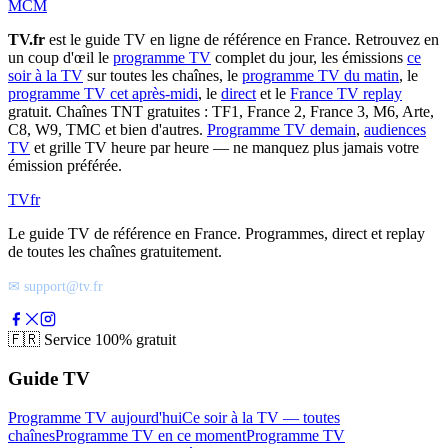
MCM
TV.fr
est le guide TV en ligne de référence en France. Retrouvez en
un coup d'œil le
programme TV
complet du jour, les émissions
ce
soir à la TV
sur toutes les chaînes, le
programme TV du matin
, le
programme TV cet après-midi
, le
direct
et le
France TV replay
gratuit. Chaînes TNT gratuites : TF1, France 2, France 3, M6, Arte,
C8, W9, TMC et bien d'autres.
Programme TV demain
,
audiences
TV
et grille TV heure par heure — ne manquez plus jamais votre
émission préférée.
TV
fr
Le guide TV de référence en France. Programmes, direct et replay
de toutes les chaînes gratuitement.
✉ support@tv.fr
🇫🇷
Service 100% gratuit
Guide TV
Programme TV aujourd'hui
Ce soir à la TV — toutes
chaînes
Programme TV en ce moment
Programme TV