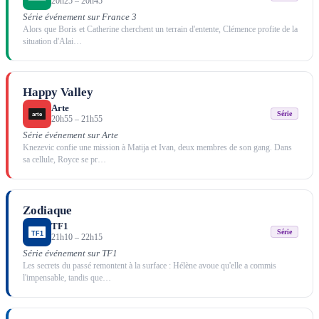
20h25
–
20h45
Série événement sur France 3
Alors que Boris et Catherine cherchent un terrain d'entente, Clémence profite de la
situation d'Alai
…
Happy Valley
Arte
Série
20h55
–
21h55
Série événement sur Arte
Knezevic confie une mission à Matija et Ivan, deux membres de son gang. Dans
sa cellule, Royce se pr
…
Zodiaque
TF1
Série
21h10
–
22h15
Série événement sur TF1
Les secrets du passé remontent à la surface : Hélène avoue qu'elle a commis
l'impensable, tandis que
…