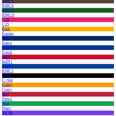
RMCS
RMCS
RMCD
RMCD
C25
C25
Équi
Équipe
Euro
Euro1
Euro
Euro2
beIN
beIN1
RMC1
RMC1
C+Sp
C+Spt
Com+
Com+
Pari
Paris1
Plan
Plan+
MCM