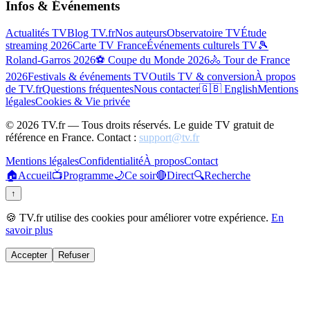
Infos & Événements
Actualités TV
Blog TV.fr
Nos auteurs
Observatoire TV
Étude
streaming 2026
Carte TV France
Événements culturels TV
🎾
Roland-Garros 2026
⚽ Coupe du Monde 2026
🚴 Tour de France
2026
Festivals & événements TV
Outils TV & conversion
À propos
de TV.fr
Questions fréquentes
Nous contacter
🇬🇧 English
Mentions
légales
Cookies & Vie privée
©
2026
TV.fr — Tous droits réservés. Le guide TV gratuit de
référence en France. Contact :
support@tv.fr
Mentions légales
Confidentialité
À propos
Contact
🏠
Accueil
📺
Programme
🌙
Ce soir
🔴
Direct
🔍
Recherche
↑
🍪 TV.fr utilise des cookies pour améliorer votre expérience.
En
savoir plus
Accepter
Refuser