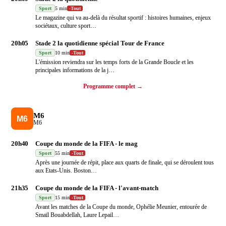
Sport
5 min
-
Tout
Le magazine qui va au-delà du résultat sportif : histoires humaines, enjeux
sociétaux, culture sport
…
20h05
Stade 2 la quotidienne spécial Tour de France
Sport
10 min
-
Tout
L'émission reviendra sur les temps forts de la Grande Boucle et les
principales informations de la j
…
Programme complet →
M6
M6
20h40
Coupe du monde de la FIFA - le mag
Sport
55 min
-
Tout
Après une journée de répit, place aux quarts de finale, qui se déroulent tous
aux Etats-Unis. Boston
…
21h35
Coupe du monde de la FIFA - l'avant-match
Sport
15 min
-
Tout
Avant les matches de la Coupe du monde, Ophélie Meunier, entourée de
Smaïl Bouabdellah, Laure Lepail
…