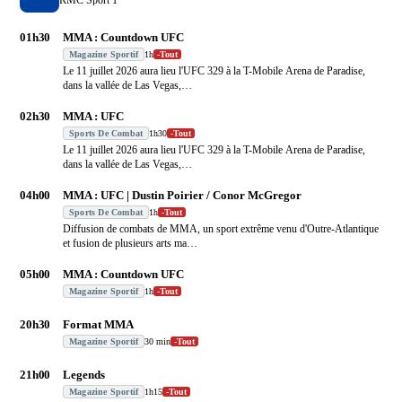
01h30
MMA : Countdown UFC
Magazine Sportif
1h
-
Tout
Le 11 juillet 2026 aura lieu l'UFC 329 à la T-Mobile Arena de Paradise,
dans la vallée de Las Vegas,
…
02h30
MMA : UFC
Sports De Combat
1h30
-
Tout
Le 11 juillet 2026 aura lieu l'UFC 329 à la T-Mobile Arena de Paradise,
dans la vallée de Las Vegas,
…
04h00
MMA : UFC | Dustin Poirier / Conor McGregor
Sports De Combat
1h
-
Tout
Diffusion de combats de MMA, un sport extrême venu d'Outre-Atlantique
et fusion de plusieurs arts ma
…
05h00
MMA : Countdown UFC
Magazine Sportif
1h
-
Tout
20h30
Format MMA
Magazine Sportif
30 min
-
Tout
21h00
Legends
Magazine Sportif
1h15
-
Tout