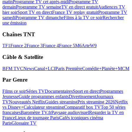
matin
Programme TV cet après-midi
Programme TV
demain
Programme TV semaine
TV en direct gratuit
Audiences TV
hier soir
Sport TV en direct
France TV replay gratuit
Programme TV
samedi
Programme TV dimanche
Films à la TV ce soir
Rechercher
une émission
Chaînes TNT
TF1
France 2
France 3
France 4
France 5
M6
Arte
W9
Câble & Satellite
BFM TV
CNews
Canal+
LCI
Paris Première
Comédie+
Planète+
MCM
Par Genre
Films ce soir
Séries TV
Documentaires
Sport en direct
Programmes
Jeunesse
Guide programmes enfants
Divertissement
Journaux
TV
Nouveautés Netflix
Guides streaming
Prix streaming 2026
Netflix
vs Disney+
Calculateur streaming
Comparatif box TV
Top 50 séries
françaises
Baromètre TV.fr
Paysage audiovisuel
Regarder la TV en
France
Lieux de tournage Paris
Cafés iconiques cinéma
Paris
Glossaire TV