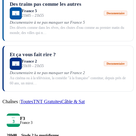
Des trains pas comme les autres
France 5
Documentaire
21h05
–
21h55
Documentaire à ne pas manquer sur France 5
Des déserts comme dans les rêves, des chutes d'eau comme au premier matin du
monde, des villes qui n
…
Et ça vous fait rire ?
France 2
Documentaire
21h10
–
21h55
Documentaire à ne pas manquer sur France 2
Au cinéma ou à la télévision, la comédie "à la française" constitue, depuis près de
60 ans, un miroi
…
Chaînes :
Toutes
TNT Gratuites
Câble & Sat
F3
France 3
20h00
Stade 2 la quotidienne