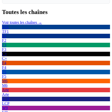
Toutes les
chaînes
Voir toutes les chaînes →
TF1
TF1
F2
F2
F3
F3
C+
C+
F4
F4
F5
F5
M6
M6
Arte
Arte
LCP
LCP
W9