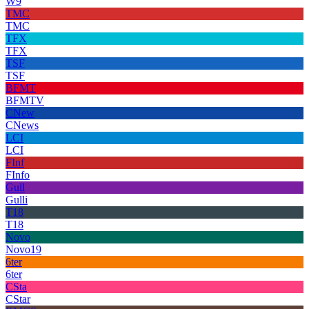
W9
TMC
TMC
TFX
TFX
TSF
TSF
BFMT
BFMTV
CNew
CNews
LCI
LCI
FInf
FInfo
Gull
Gulli
T18
T18
Novo
Novo19
6ter
6ter
CSta
CStar