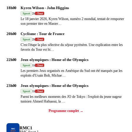
18h00
Kyren Wilson - John Higgins
Sport
2h
-
Tout
Le 18 janvier 2026, Kyren Wilson, numéro 2 mondial, tentait de remporter
son premier titre en Master
…
20h00
Cyclisme : Tour de France
Sport
2h
-
Tout
C'est l'étape la plus sélective du séjour pyrénéen. Une explication entre les
favoris du Tour est bi
…
22h00
Jeux olympiques : Home of the Olympics
Sport
1h
-
Tout
Les premiers Jeux organisés en Amérique du Sud ont été marqués par les
exploits d'Usain Bolt, Michae
…
23h00
Jeux olympiques : Home of the Olympics
Sport
1h
-
Tout
Parmi les meilleurs moments des JO de Tokyo : l'exploit du jeune nageur
tunisien Ahmed Hafnaoui, la
…
Programme complet →
RMC1
RMC Sport 1