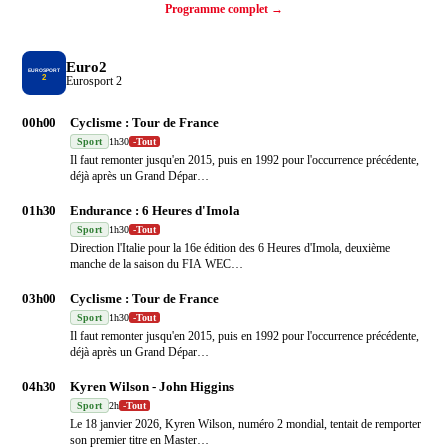
Programme complet →
Euro2
Eurosport 2
00h00
Cyclisme : Tour de France
Sport
1h30
-
Tout
Il faut remonter jusqu'en 2015, puis en 1992 pour l'occurrence précédente,
déjà après un Grand Dépar
…
01h30
Endurance : 6 Heures d'Imola
Sport
1h30
-
Tout
Direction l'Italie pour la 16e édition des 6 Heures d'Imola, deuxième
manche de la saison du FIA WEC
…
03h00
Cyclisme : Tour de France
Sport
1h30
-
Tout
Il faut remonter jusqu'en 2015, puis en 1992 pour l'occurrence précédente,
déjà après un Grand Dépar
…
04h30
Kyren Wilson - John Higgins
Sport
2h
-
Tout
Le 18 janvier 2026, Kyren Wilson, numéro 2 mondial, tentait de remporter
son premier titre en Master
…