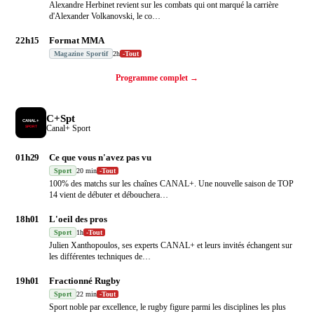
Alexandre Herbinet revient sur les combats qui ont marqué la carrière
d'Alexander Volkanovski, le co
…
22h15
Format MMA
Magazine Sportif
2h
-
Tout
Programme complet →
C+Spt
Canal+ Sport
01h29
Ce que vous n'avez pas vu
Sport
20 min
-
Tout
100% des matchs sur les chaînes CANAL+. Une nouvelle saison de TOP
14 vient de débuter et débouchera
…
18h01
L'oeil des pros
Sport
1h
-
Tout
Julien Xanthopoulos, ses experts CANAL+ et leurs invités échangent sur
les différentes techniques de
…
19h01
Fractionné Rugby
Sport
22 min
-
Tout
Sport noble par excellence, le rugby figure parmi les disciplines les plus