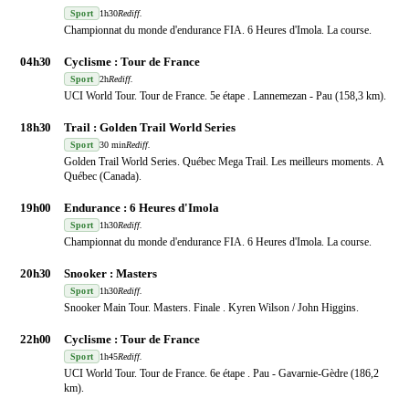
Sport
1h30
Rediff.
Championnat du monde d'endurance FIA. 6 Heures d'Imola. La course.
04h30
Cyclisme : Tour de France
Sport
2h
Rediff.
UCI World Tour. Tour de France. 5e étape . Lannemezan - Pau (158,3 km).
18h30
Trail : Golden Trail World Series
Sport
30 min
Rediff.
Golden Trail World Series. Québec Mega Trail. Les meilleurs moments. A
Québec (Canada).
19h00
Endurance : 6 Heures d'Imola
Sport
1h30
Rediff.
Championnat du monde d'endurance FIA. 6 Heures d'Imola. La course.
20h30
Snooker : Masters
Sport
1h30
Rediff.
Snooker Main Tour. Masters. Finale . Kyren Wilson / John Higgins.
22h00
Cyclisme : Tour de France
Sport
1h45
Rediff.
UCI World Tour. Tour de France. 6e étape . Pau - Gavarnie-Gèdre (186,2
km).