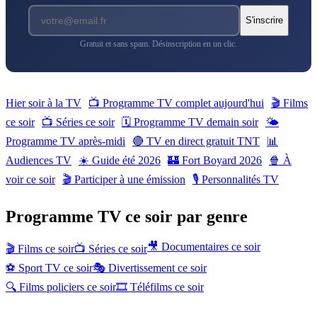
S'inscrire
Gratuit et sans spam. Désinscription en un clic.
Hier soir à la TV
📺 Programme TV complet aujourd'hui
🎬 Films
ce soir
📺 Séries ce soir
🗓 Programme TV demain soir
🌤
Programme TV après-midi
🔴 TV en direct gratuit TNT
📊
Audiences TV
☀️ Guide été 2026
🏰 Fort Boyard 2026
🍿 À
voir ce soir
🎬 Participer à une émission
🎙️ Personnalités TV
Programme TV ce soir par genre
🎥 Documentaires ce soir
🎬 Films ce soir
📺 Séries ce soir
⚽ Sport TV ce soir
🎭 Divertissement ce soir
🔍 Films policiers ce soir
🎞 Téléfilms ce soir