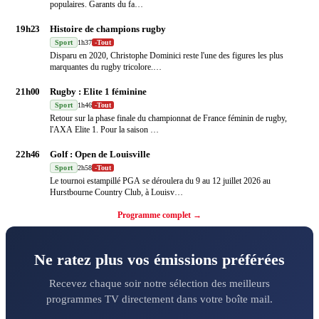
populaires. Garants du fa
…
19h23
Histoire de champions rugby
Sport
1h37
-
Tout
Disparu en 2020, Christophe Dominici reste l'une des figures les plus
marquantes du rugby tricolore.
…
21h00
Rugby : Elite 1 féminine
Sport
1h46
-
Tout
Retour sur la phase finale du championnat de France féminin de rugby,
l'AXA Elite 1. Pour la saison
…
22h46
Golf : Open de Louisville
Sport
2h58
-
Tout
Le tournoi estampillé PGA se déroulera du 9 au 12 juillet 2026 au
Hurstbourne Country Club, à Louisv
…
Programme complet →
Ne ratez plus vos émissions préférées
Recevez chaque soir notre sélection des meilleurs
programmes TV directement dans votre boîte mail.