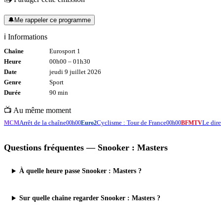
🔔
Me rappeler ce programme
ℹ️ Informations
Chaîne
Eurosport 1
Heure
00h00
–
01h30
Date
jeudi 9 juillet 2026
Genre
Sport
Durée
90
min
📺 Au même moment
Arrêt de la chaîne
Cyclisme : Tour de France
Le di
MCM
00h00
Euro2
00h00
BFMTV
Questions fréquentes —
Snooker : Masters
À quelle heure passe Snooker : Masters ?
Sur quelle chaîne regarder Snooker : Masters ?