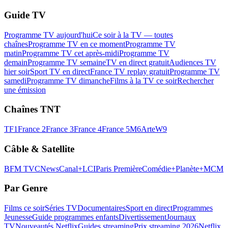
Guide TV
Programme TV aujourd'hui
Ce soir à la TV — toutes
chaînes
Programme TV en ce moment
Programme TV
matin
Programme TV cet après-midi
Programme TV
demain
Programme TV semaine
TV en direct gratuit
Audiences TV
hier soir
Sport TV en direct
France TV replay gratuit
Programme TV
samedi
Programme TV dimanche
Films à la TV ce soir
Rechercher
une émission
Chaînes TNT
TF1
France 2
France 3
France 4
France 5
M6
Arte
W9
Câble & Satellite
BFM TV
CNews
Canal+
LCI
Paris Première
Comédie+
Planète+
MCM
Par Genre
Films ce soir
Séries TV
Documentaires
Sport en direct
Programmes
Jeunesse
Guide programmes enfants
Divertissement
Journaux
TV
Nouveautés Netflix
Guides streaming
Prix streaming 2026
Netflix