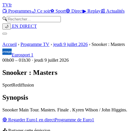
TV
fr
📺 Programmes
🌙 Ce soir
⚽ Sport
🔴 Direct
▶ Replay
📰 Actualités
🔍
EN DIRECT
🌙
Accueil
›
Programme TV
›
jeudi 9 juillet 2026
›
Snooker : Masters
Eurosport 1
00h00
–
01h30
·
jeudi 9 juillet 2026
Snooker : Masters
Sport
Rediffusion
Synopsis
Snooker Main Tour. Masters. Finale . Kyren Wilson / John Higgins.
🔴 Regarder
Euro1
en direct
Programme de
Euro1
📤 Partager cette émission