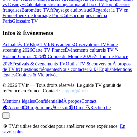
vs Disney+
Calculateur streaming
Comparatif box TV
Top 50 séries
françaises
Baromètre TV.fr
Paysage audiovisuel
Regarder la TV en
France
Lieux de tournage Paris
Cafés iconiques cinéma
Paris
Glossaire TV
Infos & Événements
Actualités TV
Blog TV.fr
Nos auteurs
Observatoire TV
Étude
streaming 2026
Carte TV France
Événements culturels TV
🎾
Roland-Garros 2026
⚽ Coupe du Monde 2026
🚴 Tour de France
2026
Festivals & événements TV
Outils TV & conversion
À propos
de TV.fr
Questions fréquentes
Nous contacter
🇬🇧 English
Mentions
légales
Cookies & Vie privée
©
2026
TV.fr — Tous droits réservés. Le guide TV gratuit de
référence en France. Contact :
support@tv.fr
Mentions légales
Confidentialité
À propos
Contact
🏠
Accueil
📺
Programme
🌙
Ce soir
🔴
Direct
🔍
Recherche
↑
🍪 TV.fr utilise des cookies pour améliorer votre expérience.
En
savoir plus