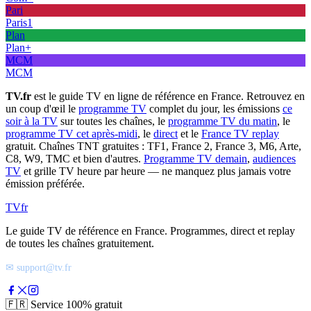
Pari
Paris1
Plan
Plan+
MCM
MCM
TV.fr
est le guide TV en ligne de référence en France. Retrouvez en
un coup d'œil le
programme TV
complet du jour, les émissions
ce
soir à la TV
sur toutes les chaînes, le
programme TV du matin
, le
programme TV cet après-midi
, le
direct
et le
France TV replay
gratuit. Chaînes TNT gratuites : TF1, France 2, France 3, M6, Arte,
C8, W9, TMC et bien d'autres.
Programme TV demain
,
audiences
TV
et grille TV heure par heure — ne manquez plus jamais votre
émission préférée.
TV
fr
Le guide TV de référence en France. Programmes, direct et replay
de toutes les chaînes gratuitement.
✉ support@tv.fr
🇫🇷
Service 100% gratuit