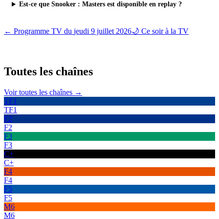
Est-ce que Snooker : Masters est disponible en replay ?
← Programme TV du
jeudi 9 juillet 2026
🌙 Ce soir à la TV
Toutes les
chaînes
Voir toutes les chaînes →
TF1
TF1
F2
F2
F3
F3
C+
C+
F4
F4
F5
F5
M6
M6