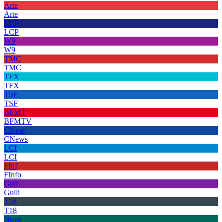
Arte
Arte
LCP
LCP
W9
W9
TMC
TMC
TFX
TFX
TSF
TSF
BFMT
BFMTV
CNew
CNews
LCI
LCI
FInf
FInfo
Gull
Gulli
T18
T18
Novo