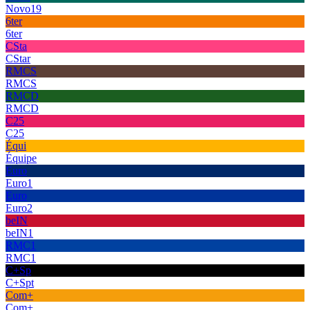
Novo19
6ter
6ter
CSta
CStar
RMCS
RMCS
RMCD
RMCD
C25
C25
Équi
Équipe
Euro
Euro1
Euro
Euro2
beIN
beIN1
RMC1
RMC1
C+Sp
C+Spt
Com+
Com+