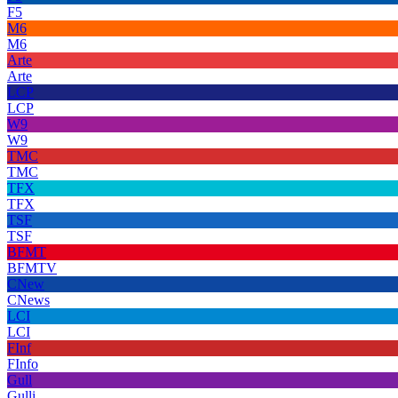
F5
M6
M6
Arte
Arte
LCP
LCP
W9
W9
TMC
TMC
TFX
TFX
TSF
TSF
BFMT
BFMTV
CNew
CNews
LCI
LCI
FInf
FInfo
Gull
Gulli