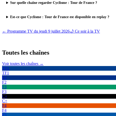
Sur quelle chaîne regarder Cyclisme : Tour de France ?
Est-ce que Cyclisme : Tour de France est disponible en replay ?
← Programme TV du
jeudi 9 juillet 2026
🌙 Ce soir à la TV
Toutes les
chaînes
Voir toutes les chaînes →
TF1
TF1
F2
F2
F3
F3
C+
C+
F4
F4
F5