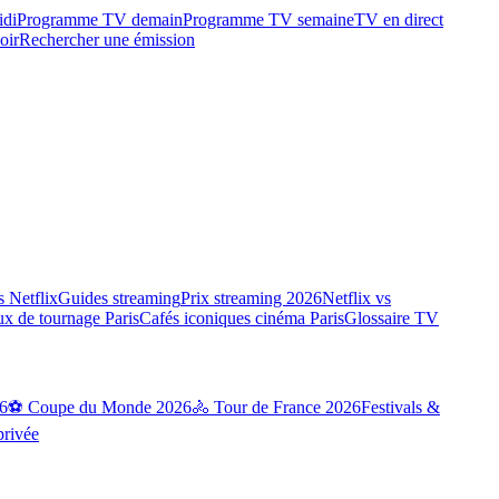
idi
Programme TV demain
Programme TV semaine
TV en direct
oir
Rechercher une émission
 Netflix
Guides streaming
Prix streaming 2026
Netflix vs
ux de tournage Paris
Cafés iconiques cinéma Paris
Glossaire TV
6
⚽ Coupe du Monde 2026
🚴 Tour de France 2026
Festivals &
privée