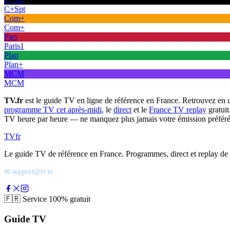
C+Spt
Com+
Com+
Pari
Paris1
Plan
Plan+
MCM
MCM
TV.fr
est le guide TV en ligne de référence en France. Retrouvez en 
programme TV cet après-midi
, le
direct
et le
France TV replay
gratuit
TV heure par heure — ne manquez plus jamais votre émission préféré
TV
fr
Le guide TV de référence en France. Programmes, direct et replay de t
✉ support@tv.fr
🇫🇷
Service 100% gratuit
Guide TV