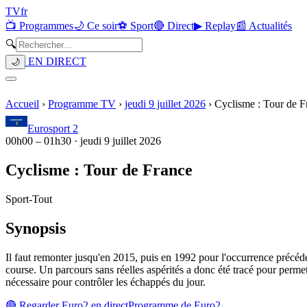
TV
fr
📺 Programmes
🌙 Ce soir
⚽ Sport
🔴 Direct
▶ Replay
📰 Actualités
🔍
EN DIRECT
🌙
Accueil
›
Programme TV
›
jeudi 9 juillet 2026
›
Cyclisme : Tour de F
Eurosport 2
00h00
–
01h30
·
jeudi 9 juillet 2026
Cyclisme : Tour de France
Sport
-
Tout
Synopsis
Il faut remonter jusqu'en 2015, puis en 1992 pour l'occurrence précéd
course. Un parcours sans réelles aspérités a donc été tracé pour perme
nécessaire pour contrôler les échappés du jour.
🔴 Regarder
Euro2
en direct
Programme de
Euro2