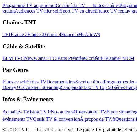
Programme TV aujourd'hui
Ce soir à la TV — toutes chaînes
Program
gratuit
Audiences TV hier soir
Sport TV en direct
France TV replay gra
Chaînes TNT
TF1
France 2
France 3
France 4
France 5
M6
Arte
W9
Câble & Satellite
BFM TV
CNews
Canal+
LCI
Paris Première
Comédie+
Planète+
MCM
Par Genre
Films ce soir
Séries TV
Documentaires
Sport en direct
Programmes Jeun
Disney+
Calculateur streaming
Comparatif box TV
Top 50 séries franç
Infos & Événements
Actualités TV
Blog TV.fr
Nos auteurs
Observatoire TV
Étude streamin
événements TV
Outils TV & conversion
À propos de TV.fr
Questions 
©
2026
TV.fr — Tous droits réservés. Le guide TV gratuit de référen