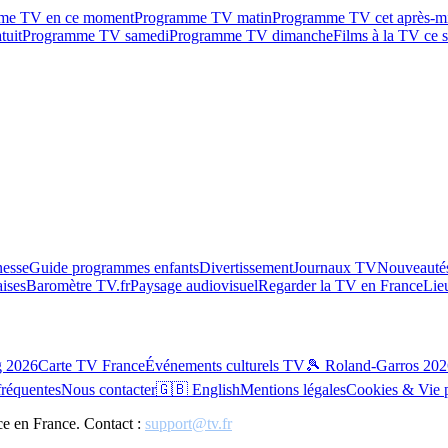
me TV en ce moment
Programme TV matin
Programme TV cet après-m
tuit
Programme TV samedi
Programme TV dimanche
Films à la TV ce s
esse
Guide programmes enfants
Divertissement
Journaux TV
Nouveautés
aises
Baromètre TV.fr
Paysage audiovisuel
Regarder la TV en France
Lie
g 2026
Carte TV France
Événements culturels TV
🎾 Roland-Garros 202
fréquentes
Nous contacter
🇬🇧 English
Mentions légales
Cookies & Vie 
ce en France. Contact :
support@tv.fr