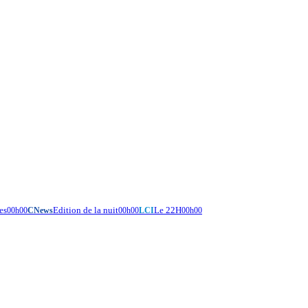
es
Edition de la nuit
Le 22H
00h00
CNews
00h00
LCI
00h00