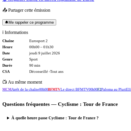
📤 Partager cette émission
🔔
Me rappeler ce programme
ℹ️ Informations
Chaîne
Eurosport 2
Heure
00h00
–
01h30
Date
jeudi 9 juillet 2026
Genre
Sport
Durée
90
min
CSA
Déconseillé -
Tout
ans
📺 Au même moment
Arrêt de la chaîne
Le direct BFMTV
Paloma au PluriEll
MCM
00h00
BFMTV
00h00
F2
Questions fréquentes —
Cyclisme : Tour de France
À quelle heure passe Cyclisme : Tour de France ?