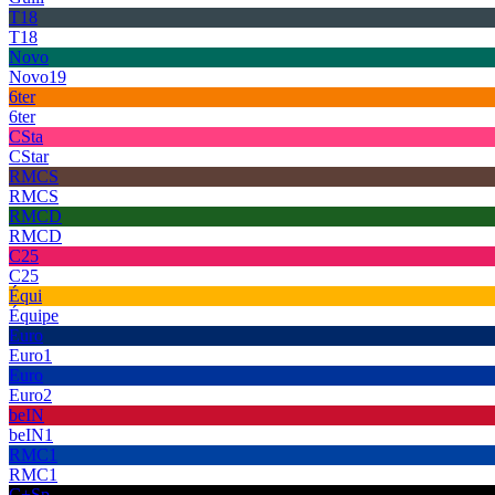
T18
T18
Novo
Novo19
6ter
6ter
CSta
CStar
RMCS
RMCS
RMCD
RMCD
C25
C25
Équi
Équipe
Euro
Euro1
Euro
Euro2
beIN
beIN1
RMC1
RMC1
C+Sp