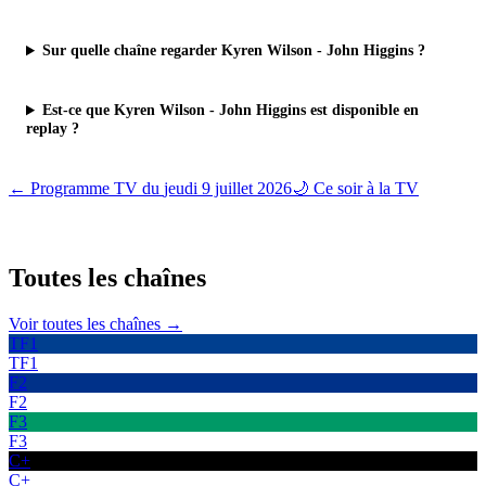
Sur quelle chaîne regarder Kyren Wilson - John Higgins ?
Est-ce que Kyren Wilson - John Higgins est disponible en
replay ?
← Programme TV du
jeudi 9 juillet 2026
🌙 Ce soir à la TV
Toutes les
chaînes
Voir toutes les chaînes →
TF1
TF1
F2
F2
F3
F3
C+
C+