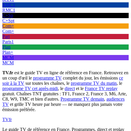
RMC1
RMC1
C+Sp
C+Spt
Com+
Com+
Pari
Paris1
Plan
Plan+
MCM
MCM
TV.fr
est le guide TV en ligne de référence en France. Retrouvez en
un coup d'œil le
programme TV
complet du jour, les émissions
ce
soir à la TV
sur toutes les chaînes, le
programme TV du matin
, le
programme TV cet après-midi
, le
direct
et le
France TV replay
gratuit. Chaînes TNT gratuites : TF1, France 2, France 3, M6, Arte,
C8, W9, TMC et bien d'autres.
Programme TV demain
,
audiences
TV
et grille TV heure par heure — ne manquez plus jamais votre
émission préférée.
TV
fr
Le guide TV de référence en France. Programmes, direct et replay