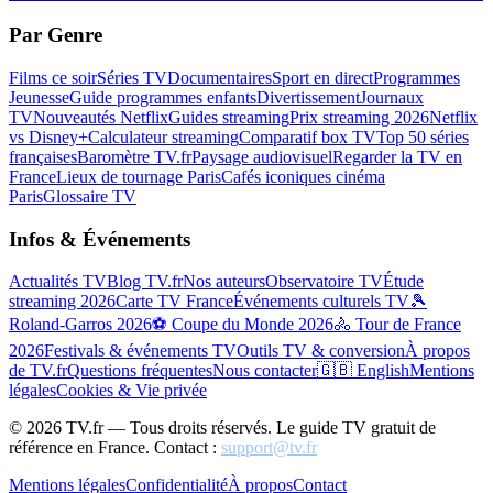
Par Genre
Films ce soir
Séries TV
Documentaires
Sport en direct
Programmes
Jeunesse
Guide programmes enfants
Divertissement
Journaux
TV
Nouveautés Netflix
Guides streaming
Prix streaming 2026
Netflix
vs Disney+
Calculateur streaming
Comparatif box TV
Top 50 séries
françaises
Baromètre TV.fr
Paysage audiovisuel
Regarder la TV en
France
Lieux de tournage Paris
Cafés iconiques cinéma
Paris
Glossaire TV
Infos & Événements
Actualités TV
Blog TV.fr
Nos auteurs
Observatoire TV
Étude
streaming 2026
Carte TV France
Événements culturels TV
🎾
Roland-Garros 2026
⚽ Coupe du Monde 2026
🚴 Tour de France
2026
Festivals & événements TV
Outils TV & conversion
À propos
de TV.fr
Questions fréquentes
Nous contacter
🇬🇧 English
Mentions
légales
Cookies & Vie privée
©
2026
TV.fr — Tous droits réservés. Le guide TV gratuit de
référence en France. Contact :
support@tv.fr
Mentions légales
Confidentialité
À propos
Contact