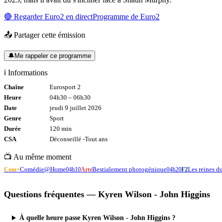
🔴 Regarder
Euro2
en direct
Programme de
Euro2
📤 Partager cette émission
🔔
Me rappeler ce programme
ℹ️ Informations
Chaîne
Eurosport 2
Heure
04h30
–
06h30
Date
jeudi 9 juillet 2026
Genre
Sport
Durée
120
min
CSA
Déconseillé -
Tout
ans
📺 Au même moment
Comédie@Home
Bestialement photogénique
Les reines d
Com+
04h10
Arte
04h20
F2
Questions fréquentes —
Kyren Wilson - John Higgins
À quelle heure passe Kyren Wilson - John Higgins ?