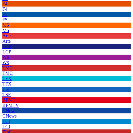
F4
F4
F5
F5
M6
M6
Arte
Arte
LCP
LCP
W9
W9
TMC
TMC
TFX
TFX
TSF
TSF
BFMT
BFMTV
CNew
CNews
LCI
LCI
FInf