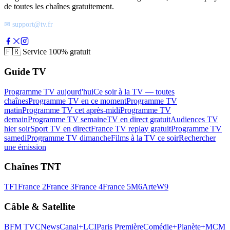
de toutes les chaînes gratuitement.
✉ support@tv.fr
🇫🇷
Service 100% gratuit
Guide TV
Programme TV aujourd'hui
Ce soir à la TV — toutes
chaînes
Programme TV en ce moment
Programme TV
matin
Programme TV cet après-midi
Programme TV
demain
Programme TV semaine
TV en direct gratuit
Audiences TV
hier soir
Sport TV en direct
France TV replay gratuit
Programme TV
samedi
Programme TV dimanche
Films à la TV ce soir
Rechercher
une émission
Chaînes TNT
TF1
France 2
France 3
France 4
France 5
M6
Arte
W9
Câble & Satellite
BFM TV
CNews
Canal+
LCI
Paris Première
Comédie+
Planète+
MCM