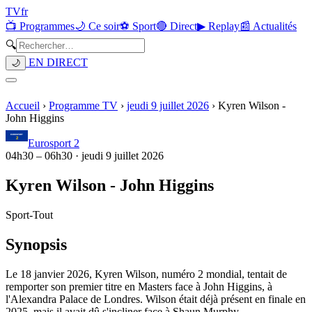
TV
fr
📺 Programmes
🌙 Ce soir
⚽ Sport
🔴 Direct
▶ Replay
📰 Actualités
🔍
EN DIRECT
🌙
Accueil
›
Programme TV
›
jeudi 9 juillet 2026
›
Kyren Wilson -
John Higgins
Eurosport 2
04h30
–
06h30
·
jeudi 9 juillet 2026
Kyren Wilson - John Higgins
Sport
-
Tout
Synopsis
Le 18 janvier 2026, Kyren Wilson, numéro 2 mondial, tentait de
remporter son premier titre en Masters face à John Higgins, à
l'Alexandra Palace de Londres. Wilson était déjà présent en finale en
2025, mais il avait dû s'incliner face à Shaun Murphy.