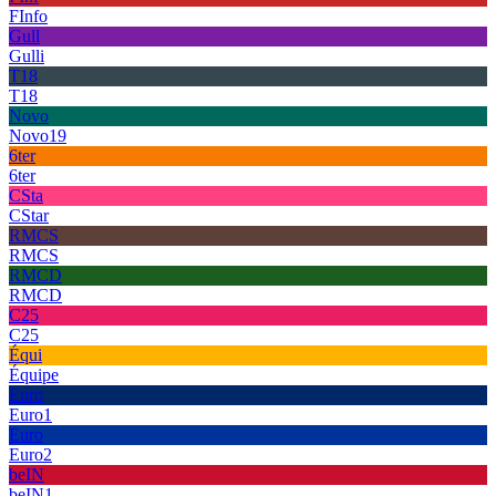
FInfo
Gull
Gulli
T18
T18
Novo
Novo19
6ter
6ter
CSta
CStar
RMCS
RMCS
RMCD
RMCD
C25
C25
Équi
Équipe
Euro
Euro1
Euro
Euro2
beIN
beIN1