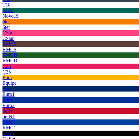
T18
Novo
Novo19
6ter
6ter
CSta
CStar
RMCS
RMCS
RMCD
RMCD
C25
C25
Équi
Équipe
Euro
Euro1
Euro
Euro2
beIN
beIN1
RMC1
RMC1
C+Sp
C+Spt