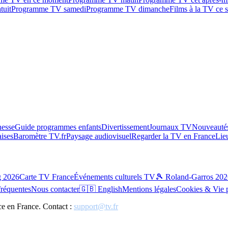
tuit
Programme TV samedi
Programme TV dimanche
Films à la TV ce s
esse
Guide programmes enfants
Divertissement
Journaux TV
Nouveautés
aises
Baromètre TV.fr
Paysage audiovisuel
Regarder la TV en France
Lie
g 2026
Carte TV France
Événements culturels TV
🎾 Roland-Garros 202
fréquentes
Nous contacter
🇬🇧 English
Mentions légales
Cookies & Vie 
ce en France. Contact :
support@tv.fr