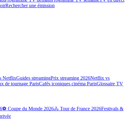
oir
Rechercher une émission
 Netflix
Guides streaming
Prix streaming 2026
Netflix vs
ux de tournage Paris
Cafés iconiques cinéma Paris
Glossaire TV
6
⚽ Coupe du Monde 2026
🚴 Tour de France 2026
Festivals &
privée