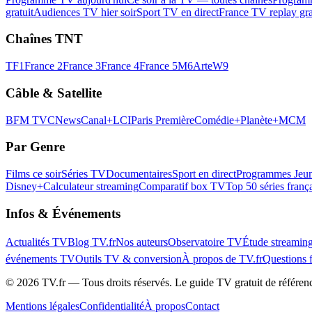
gratuit
Audiences TV hier soir
Sport TV en direct
France TV replay gra
Chaînes TNT
TF1
France 2
France 3
France 4
France 5
M6
Arte
W9
Câble & Satellite
BFM TV
CNews
Canal+
LCI
Paris Première
Comédie+
Planète+
MCM
Par Genre
Films ce soir
Séries TV
Documentaires
Sport en direct
Programmes Jeun
Disney+
Calculateur streaming
Comparatif box TV
Top 50 séries franç
Infos & Événements
Actualités TV
Blog TV.fr
Nos auteurs
Observatoire TV
Étude streamin
événements TV
Outils TV & conversion
À propos de TV.fr
Questions 
©
2026
TV.fr — Tous droits réservés. Le guide TV gratuit de référen
Mentions légales
Confidentialité
À propos
Contact