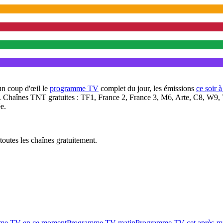
un coup d'œil le
programme TV
complet du jour, les émissions
ce soir 
. Chaînes TNT gratuites : TF1, France 2, France 3, M6, Arte, C8, W9,
e.
outes les chaînes gratuitement.
me TV en ce moment
Programme TV matin
Programme TV cet après-m