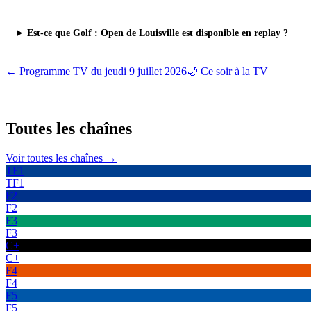
Est-ce que Golf : Open de Louisville est disponible en replay ?
← Programme TV du
jeudi 9 juillet 2026
🌙 Ce soir à la TV
Toutes les
chaînes
Voir toutes les chaînes →
TF1
TF1
F2
F2
F3
F3
C+
C+
F4
F4
F5
F5