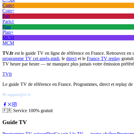
Com+
Com+
Pari
Paris1
Plan
Plan+
MCM
MCM
TV.fr
est le guide TV en ligne de référence en France. Retrouvez en 
programme TV cet après-midi
, le
direct
et le
France TV replay
gratuit
TV heure par heure — ne manquez plus jamais votre émission préféré
TV
fr
Le guide TV de référence en France. Programmes, direct et replay de t
✉ support@tv.fr
🇫🇷
Service 100% gratuit
Guide TV
Programme TV aujourd'hui
Ce soir à la TV — toutes chaînes
Program