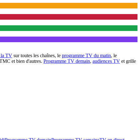
à la TV
sur toutes les chaînes, le
programme TV du matin
, le
 TMC et bien d'autres.
Programme TV demain
,
audiences TV
et grille
idi
Programme TV demain
Programme TV semaine
TV en direct