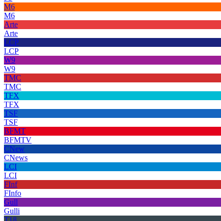
M6
M6
Arte
Arte
LCP
LCP
W9
W9
TMC
TMC
TFX
TFX
TSF
TSF
BFMT
BFMTV
CNew
CNews
LCI
LCI
FInf
FInfo
Gull
Gulli
T18