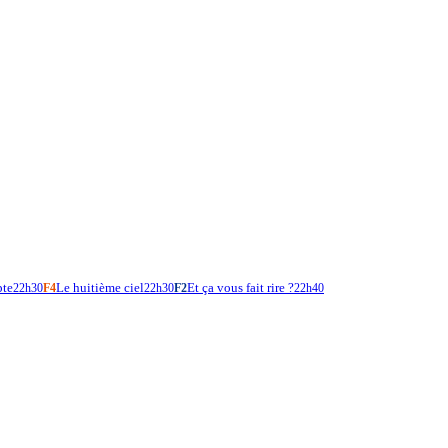
pte
Le huitième ciel
Et ça vous fait rire ?
22h30
F4
22h30
F2
22h40