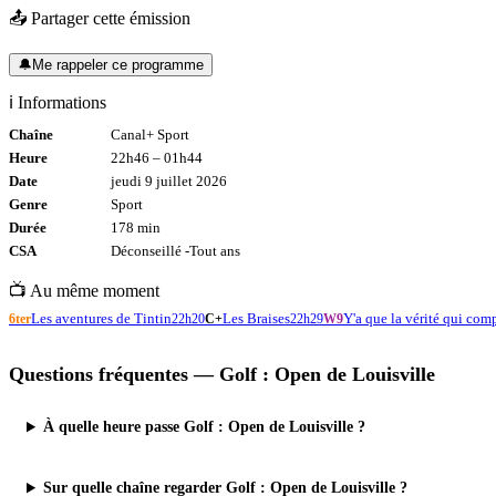
📤 Partager cette émission
🔔
Me rappeler ce programme
ℹ️ Informations
Chaîne
Canal+ Sport
Heure
22h46
–
01h44
Date
jeudi 9 juillet 2026
Genre
Sport
Durée
178
min
CSA
Déconseillé -
Tout
ans
📺 Au même moment
Les aventures de Tintin
Les Braises
Y'a que la vérité qui com
6ter
22h20
C+
22h29
W9
Questions fréquentes —
Golf : Open de Louisville
À quelle heure passe Golf : Open de Louisville ?
Sur quelle chaîne regarder Golf : Open de Louisville ?