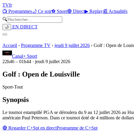
TV
fr
📺 Programmes
🌙 Ce soir
⚽ Sport
🔴 Direct
▶ Replay
📰 Actualités
🔍
EN DIRECT
🌙
Accueil
›
Programme TV
›
jeudi 9 juillet 2026
›
Golf : Open de Louis
Canal+ Sport
22h46
–
01h44
·
jeudi 9 juillet 2026
Golf : Open de Louisville
Sport
-
Tout
Synopsis
Le tournoi estampillé PGA se déroulera du 9 au 12 juillet 2026 au Hu
américain Paul Peterson. Dans ce tournoi doté de 4 millions de dollars 
🔴 Regarder
C+Spt
en direct
Programme de
C+Spt