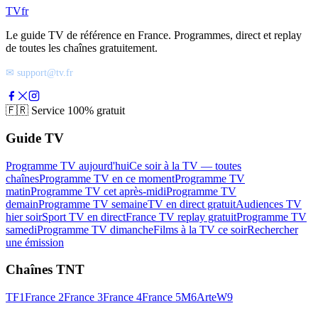
TV
fr
Le guide TV de référence en France. Programmes, direct et replay
de toutes les chaînes gratuitement.
✉ support@tv.fr
🇫🇷
Service 100% gratuit
Guide TV
Programme TV aujourd'hui
Ce soir à la TV — toutes
chaînes
Programme TV en ce moment
Programme TV
matin
Programme TV cet après-midi
Programme TV
demain
Programme TV semaine
TV en direct gratuit
Audiences TV
hier soir
Sport TV en direct
France TV replay gratuit
Programme TV
samedi
Programme TV dimanche
Films à la TV ce soir
Rechercher
une émission
Chaînes TNT
TF1
France 2
France 3
France 4
France 5
M6
Arte
W9