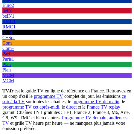
Euro2
beIN
beIN1
RMC1
RMC1
C+Sp
C+Spt
Com+
Com+
Pari
Paris1
Plan
Plan+
MCM
MCM
TV.fr
est le guide TV en ligne de référence en France. Retrouvez en
un coup d'œil le
programme TV
complet du jour, les émissions
ce
soir à la TV
sur toutes les chaînes, le
programme TV du matin
, le
programme TV cet après-midi
, le
direct
et le
France TV replay
gratuit. Chaînes TNT gratuites : TF1, France 2, France 3, M6, Arte,
C8, W9, TMC et bien d'autres.
Programme TV demain
,
audiences
TV
et grille TV heure par heure — ne manquez plus jamais votre
émission préférée.