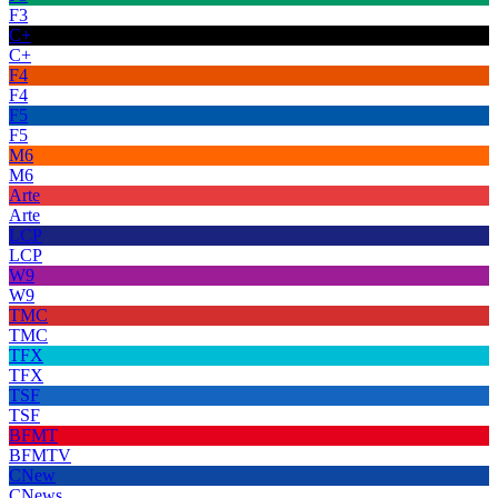
F3
C+
C+
F4
F4
F5
F5
M6
M6
Arte
Arte
LCP
LCP
W9
W9
TMC
TMC
TFX
TFX
TSF
TSF
BFMT
BFMTV
CNew
CNews