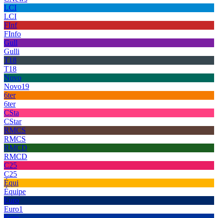
LCI
LCI
FInf
FInfo
Gull
Gulli
T18
T18
Novo
Novo19
6ter
6ter
CSta
CStar
RMCS
RMCS
RMCD
RMCD
C25
C25
Équi
Équipe
Euro
Euro1
Euro