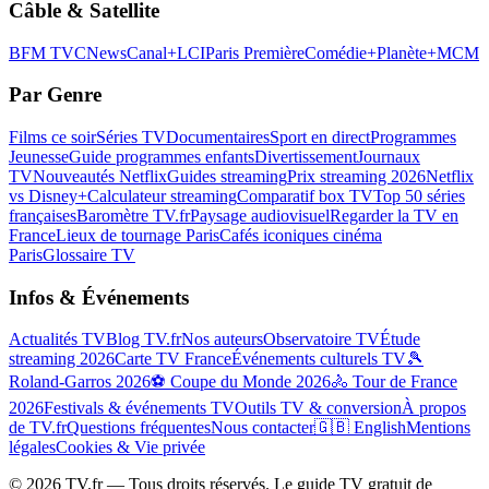
Câble & Satellite
BFM TV
CNews
Canal+
LCI
Paris Première
Comédie+
Planète+
MCM
Par Genre
Films ce soir
Séries TV
Documentaires
Sport en direct
Programmes
Jeunesse
Guide programmes enfants
Divertissement
Journaux
TV
Nouveautés Netflix
Guides streaming
Prix streaming 2026
Netflix
vs Disney+
Calculateur streaming
Comparatif box TV
Top 50 séries
françaises
Baromètre TV.fr
Paysage audiovisuel
Regarder la TV en
France
Lieux de tournage Paris
Cafés iconiques cinéma
Paris
Glossaire TV
Infos & Événements
Actualités TV
Blog TV.fr
Nos auteurs
Observatoire TV
Étude
streaming 2026
Carte TV France
Événements culturels TV
🎾
Roland-Garros 2026
⚽ Coupe du Monde 2026
🚴 Tour de France
2026
Festivals & événements TV
Outils TV & conversion
À propos
de TV.fr
Questions fréquentes
Nous contacter
🇬🇧 English
Mentions
légales
Cookies & Vie privée
©
2026
TV.fr — Tous droits réservés. Le guide TV gratuit de