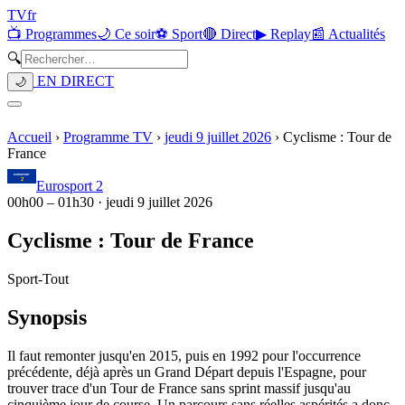
TV
fr
📺 Programmes
🌙 Ce soir
⚽ Sport
🔴 Direct
▶ Replay
📰 Actualités
🔍
EN DIRECT
🌙
Accueil
›
Programme TV
›
jeudi 9 juillet 2026
›
Cyclisme : Tour de
France
Eurosport 2
00h00
–
01h30
·
jeudi 9 juillet 2026
Cyclisme : Tour de France
Sport
-
Tout
Synopsis
Il faut remonter jusqu'en 2015, puis en 1992 pour l'occurrence
précédente, déjà après un Grand Départ depuis l'Espagne, pour
trouver trace d'un Tour de France sans sprint massif jusqu'au
cinquième jour de course. Un parcours sans réelles aspérités a donc