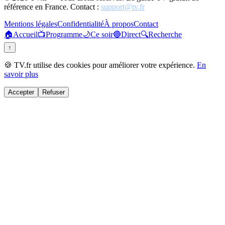
référence en France. Contact :
support@tv.fr
Mentions légales
Confidentialité
À propos
Contact
🏠
Accueil
📺
Programme
🌙
Ce soir
🔴
Direct
🔍
Recherche
↑
🍪 TV.fr utilise des cookies pour améliorer votre expérience.
En
savoir plus
Accepter
Refuser