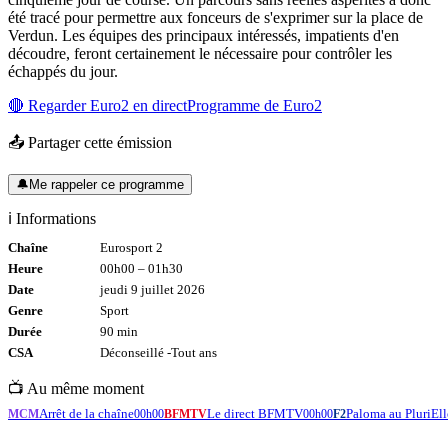
été tracé pour permettre aux fonceurs de s'exprimer sur la place de
Verdun. Les équipes des principaux intéressés, impatients d'en
découdre, feront certainement le nécessaire pour contrôler les
échappés du jour.
🔴 Regarder
Euro2
en direct
Programme de
Euro2
📤 Partager cette émission
🔔
Me rappeler ce programme
ℹ️ Informations
Chaîne
Eurosport 2
Heure
00h00
–
01h30
Date
jeudi 9 juillet 2026
Genre
Sport
Durée
90
min
CSA
Déconseillé -
Tout
ans
📺 Au même moment
Arrêt de la chaîne
Le direct BFMTV
Paloma au PluriEll
MCM
00h00
BFMTV
00h00
F2