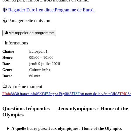
🔴 Regarder
Euro1
en direct
Programme de
Euro1
📤 Partager cette émission
🔔
Me rappeler ce programme
ℹ️ Informations
Chaîne
Eurosport 1
Heure
09h00
–
10h00
Date
jeudi 9 juillet 2026
Genre
Culture Infos
Durée
60
min
📺 Au même moment
8h30 franceinfo
Peppa Pig
Au nom de la vérité
So
FInfo
08h33
F5
08h35
TSF
08h35
TMC
Questions fréquentes —
Jeux olympiques : Home of the
Olympics
À quelle heure passe Jeux olympiques : Home of the Olympics