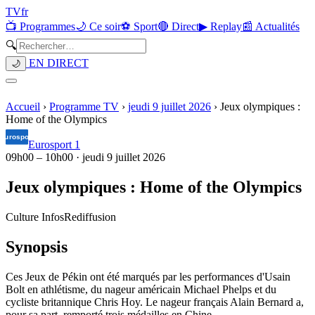
TV
fr
📺 Programmes
🌙 Ce soir
⚽ Sport
🔴 Direct
▶ Replay
📰 Actualités
🔍
EN DIRECT
🌙
Accueil
›
Programme TV
›
jeudi 9 juillet 2026
›
Jeux olympiques :
Home of the Olympics
Eurosport 1
09h00
–
10h00
·
jeudi 9 juillet 2026
Jeux olympiques : Home of the Olympics
Culture Infos
Rediffusion
Synopsis
Ces Jeux de Pékin ont été marqués par les performances d'Usain
Bolt en athlétisme, du nageur américain Michael Phelps et du
cycliste britannique Chris Hoy. Le nageur français Alain Bernard a,
pour sa part, remporté trois médailles en Chine.