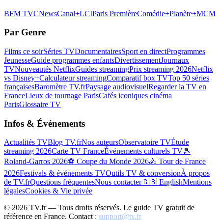
BFM TV
CNews
Canal+
LCI
Paris Première
Comédie+
Planète+
MCM
Par Genre
Films ce soir
Séries TV
Documentaires
Sport en direct
Programmes
Jeunesse
Guide programmes enfants
Divertissement
Journaux
TV
Nouveautés Netflix
Guides streaming
Prix streaming 2026
Netflix
vs Disney+
Calculateur streaming
Comparatif box TV
Top 50 séries
françaises
Baromètre TV.fr
Paysage audiovisuel
Regarder la TV en
France
Lieux de tournage Paris
Cafés iconiques cinéma
Paris
Glossaire TV
Infos & Événements
Actualités TV
Blog TV.fr
Nos auteurs
Observatoire TV
Étude
streaming 2026
Carte TV France
Événements culturels TV
🎾
Roland-Garros 2026
⚽ Coupe du Monde 2026
🚴 Tour de France
2026
Festivals & événements TV
Outils TV & conversion
À propos
de TV.fr
Questions fréquentes
Nous contacter
🇬🇧 English
Mentions
légales
Cookies & Vie privée
©
2026
TV.fr — Tous droits réservés. Le guide TV gratuit de
référence en France. Contact :
support@tv.fr