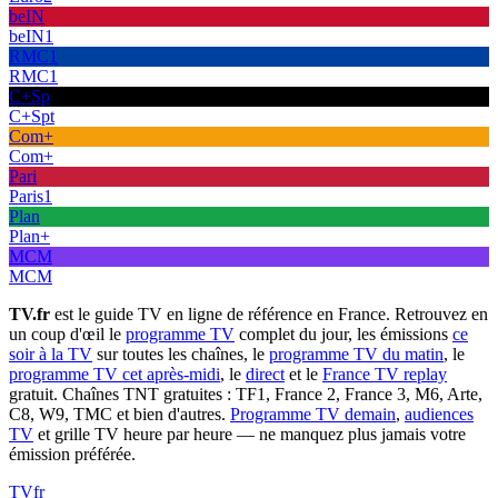
beIN
beIN1
RMC1
RMC1
C+Sp
C+Spt
Com+
Com+
Pari
Paris1
Plan
Plan+
MCM
MCM
TV.fr
est le guide TV en ligne de référence en France. Retrouvez en
un coup d'œil le
programme TV
complet du jour, les émissions
ce
soir à la TV
sur toutes les chaînes, le
programme TV du matin
, le
programme TV cet après-midi
, le
direct
et le
France TV replay
gratuit. Chaînes TNT gratuites : TF1, France 2, France 3, M6, Arte,
C8, W9, TMC et bien d'autres.
Programme TV demain
,
audiences
TV
et grille TV heure par heure — ne manquez plus jamais votre
émission préférée.
TV
fr