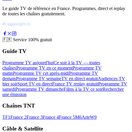
Le guide TV de référence en France. Programmes, direct et replay
de toutes les chaînes gratuitement.
✉ support@tv.fr
🇫🇷
Service 100% gratuit
Guide TV
Programme TV aujourd'hui
Ce soir à la TV — toutes
chaînes
Programme TV en ce moment
Programme TV
matin
Programme TV cet après-midi
Programme TV
demain
Programme TV semaine
TV en direct gratuit
Audiences TV
hier soir
Sport TV en direct
France TV replay gratuit
Programme TV
samedi
Programme TV dimanche
Films à la TV ce soir
Rechercher
une émission
Chaînes TNT
TF1
France 2
France 3
France 4
France 5
M6
Arte
W9
Câble & Satellite