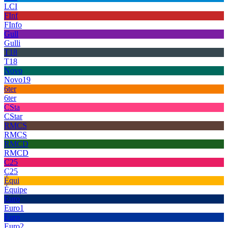
LCI
FInf
FInfo
Gull
Gulli
T18
T18
Novo
Novo19
6ter
6ter
CSta
CStar
RMCS
RMCS
RMCD
RMCD
C25
C25
Équi
Équipe
Euro
Euro1
Euro
Euro2