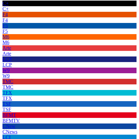
C+
C+
F4
F4
F5
F5
M6
M6
Arte
Arte
LCP
LCP
W9
W9
TMC
TMC
TFX
TFX
TSF
TSF
BFMT
BFMTV
CNew
CNews
LCI