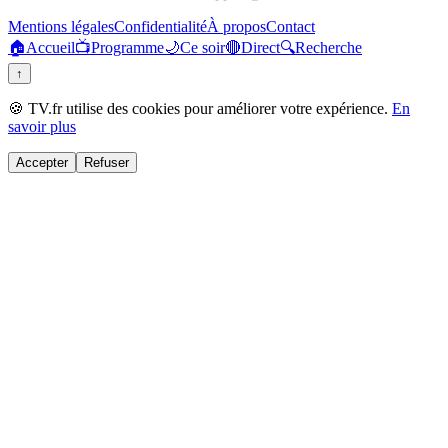
Mentions légales
Confidentialité
À propos
Contact
🏠
Accueil
📺
Programme
🌙
Ce soir
🔴
Direct
🔍
Recherche
↑
🍪 TV.fr utilise des cookies pour améliorer votre expérience.
En
savoir plus
Accepter
Refuser