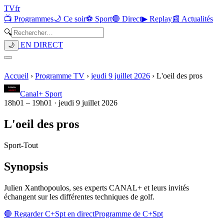
TV
fr
📺 Programmes
🌙 Ce soir
⚽ Sport
🔴 Direct
▶ Replay
📰 Actualités
🔍
EN DIRECT
🌙
Accueil
›
Programme TV
›
jeudi 9 juillet 2026
›
L'oeil des pros
Canal+ Sport
18h01
–
19h01
·
jeudi 9 juillet 2026
L'oeil des pros
Sport
-
Tout
Synopsis
Julien Xanthopoulos, ses experts CANAL+ et leurs invités
échangent sur les différentes techniques de golf.
🔴 Regarder
C+Spt
en direct
Programme de
C+Spt