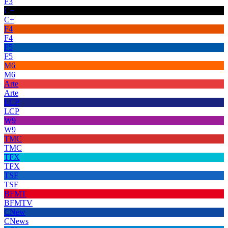
F3
C+
C+
F4
F4
F5
F5
M6
M6
Arte
Arte
LCP
LCP
W9
W9
TMC
TMC
TFX
TFX
TSF
TSF
BFMT
BFMTV
CNew
CNews