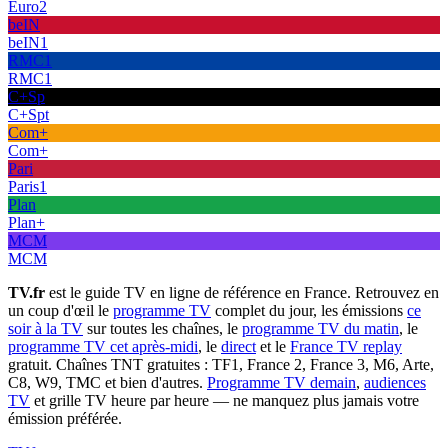
Euro2
beIN
beIN1
RMC1
RMC1
C+Sp
C+Spt
Com+
Com+
Pari
Paris1
Plan
Plan+
MCM
MCM
TV.fr
est le guide TV en ligne de référence en France. Retrouvez en
un coup d'œil le
programme TV
complet du jour, les émissions
ce
soir à la TV
sur toutes les chaînes, le
programme TV du matin
, le
programme TV cet après-midi
, le
direct
et le
France TV replay
gratuit. Chaînes TNT gratuites : TF1, France 2, France 3, M6, Arte,
C8, W9, TMC et bien d'autres.
Programme TV demain
,
audiences
TV
et grille TV heure par heure — ne manquez plus jamais votre
émission préférée.