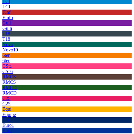
LCI
LCI
FInf
FInfo
Gull
Gulli
T18
T18
Novo
Novo19
6ter
6ter
CSta
CStar
RMCS
RMCS
RMCD
RMCD
C25
C25
Équi
Équipe
Euro
Euro1
Euro