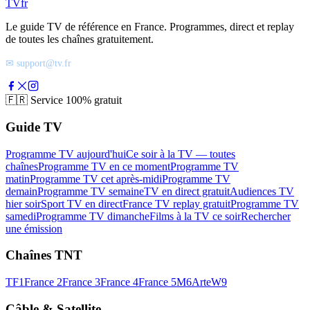
TV
fr
Le guide TV de référence en France. Programmes, direct et replay
de toutes les chaînes gratuitement.
✉ support@tv.fr
🇫🇷
Service 100% gratuit
Guide TV
Programme TV aujourd'hui
Ce soir à la TV — toutes
chaînes
Programme TV en ce moment
Programme TV
matin
Programme TV cet après-midi
Programme TV
demain
Programme TV semaine
TV en direct gratuit
Audiences TV
hier soir
Sport TV en direct
France TV replay gratuit
Programme TV
samedi
Programme TV dimanche
Films à la TV ce soir
Rechercher
une émission
Chaînes TNT
TF1
France 2
France 3
France 4
France 5
M6
Arte
W9
Câble & Satellite