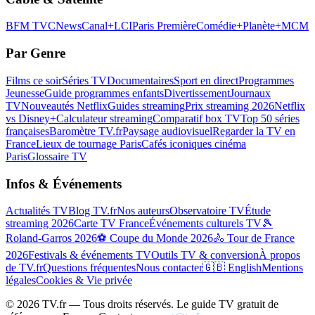
BFM TV
CNews
Canal+
LCI
Paris Première
Comédie+
Planète+
MCM
Par Genre
Films ce soir
Séries TV
Documentaires
Sport en direct
Programmes
Jeunesse
Guide programmes enfants
Divertissement
Journaux
TV
Nouveautés Netflix
Guides streaming
Prix streaming 2026
Netflix
vs Disney+
Calculateur streaming
Comparatif box TV
Top 50 séries
françaises
Baromètre TV.fr
Paysage audiovisuel
Regarder la TV en
France
Lieux de tournage Paris
Cafés iconiques cinéma
Paris
Glossaire TV
Infos & Événements
Actualités TV
Blog TV.fr
Nos auteurs
Observatoire TV
Étude
streaming 2026
Carte TV France
Événements culturels TV
🎾
Roland-Garros 2026
⚽ Coupe du Monde 2026
🚴 Tour de France
2026
Festivals & événements TV
Outils TV & conversion
À propos
de TV.fr
Questions fréquentes
Nous contacter
🇬🇧 English
Mentions
légales
Cookies & Vie privée
©
2026
TV.fr — Tous droits réservés. Le guide TV gratuit de