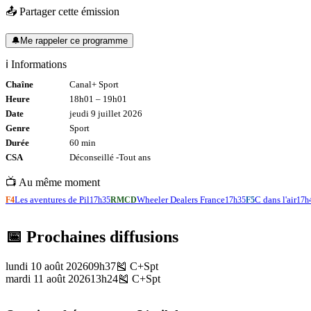
📤 Partager cette émission
🔔
Me rappeler ce programme
ℹ️ Informations
Chaîne
Canal+ Sport
Heure
18h01
–
19h01
Date
jeudi 9 juillet 2026
Genre
Sport
Durée
60
min
CSA
Déconseillé -
Tout
ans
📺 Au même moment
Les aventures de Pil
Wheeler Dealers France
C dans l'air
F4
17h35
RMCD
17h35
F5
17h
📅 Prochaines diffusions
lundi 10 août 2026
09h37
🎽
C+Spt
mardi 11 août 2026
13h24
🎽
C+Spt