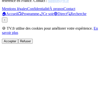
référence en France. Contact :
support@tv.fr
Mentions légales
Confidentialité
À propos
Contact
🏠
Accueil
📺
Programme
🌙
Ce soir
🔴
Direct
🔍
Recherche
↑
🍪 TV.fr utilise des cookies pour améliorer votre expérience.
En
savoir plus
Accepter
Refuser