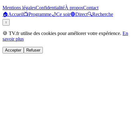
Mentions légales
Confidentialité
À propos
Contact
🏠
Accueil
📺
Programme
🌙
Ce soir
🔴
Direct
🔍
Recherche
↑
🍪 TV.fr utilise des cookies pour améliorer votre expérience.
En
savoir plus
Accepter
Refuser