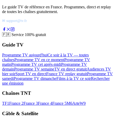
Le guide TV de référence en France. Programmes, direct et replay
de toutes les chaînes gratuitement.
✉ support@tv.fr
🇫🇷
Service 100% gratuit
Guide TV
Programme TV aujourd'hui
Ce soir à la TV — toutes
chaînes
Programme TV en ce moment
Programme TV
matin
Programme TV cet après-midi
Programme TV
demain
Programme TV semaine
TV en direct gratuit
Audiences TV
hier soir
Sport TV en direct
France TV replay gratuit
Programme TV
samedi
Programme TV dimanche
Films à la TV ce soir
Rechercher
une émission
Chaînes TNT
TF1
France 2
France 3
France 4
France 5
M6
Arte
W9
Câble & Satellite