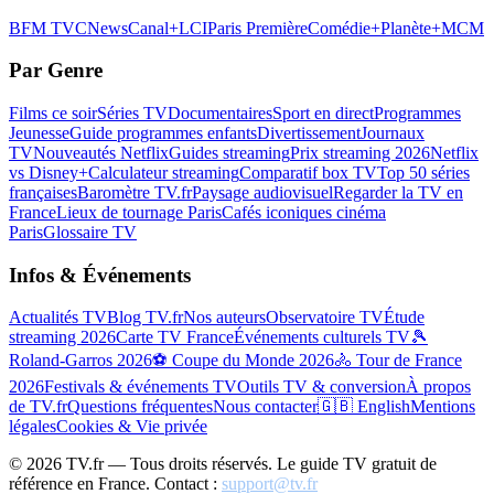
BFM TV
CNews
Canal+
LCI
Paris Première
Comédie+
Planète+
MCM
Par Genre
Films ce soir
Séries TV
Documentaires
Sport en direct
Programmes
Jeunesse
Guide programmes enfants
Divertissement
Journaux
TV
Nouveautés Netflix
Guides streaming
Prix streaming 2026
Netflix
vs Disney+
Calculateur streaming
Comparatif box TV
Top 50 séries
françaises
Baromètre TV.fr
Paysage audiovisuel
Regarder la TV en
France
Lieux de tournage Paris
Cafés iconiques cinéma
Paris
Glossaire TV
Infos & Événements
Actualités TV
Blog TV.fr
Nos auteurs
Observatoire TV
Étude
streaming 2026
Carte TV France
Événements culturels TV
🎾
Roland-Garros 2026
⚽ Coupe du Monde 2026
🚴 Tour de France
2026
Festivals & événements TV
Outils TV & conversion
À propos
de TV.fr
Questions fréquentes
Nous contacter
🇬🇧 English
Mentions
légales
Cookies & Vie privée
©
2026
TV.fr — Tous droits réservés. Le guide TV gratuit de
référence en France. Contact :
support@tv.fr