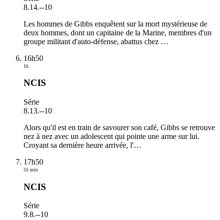
8.14.
-
-10
Les hommes de Gibbs enquêtent sur la mort mystérieuse de
deux hommes, dont un capitaine de la Marine, membres d'un
groupe militant d'auto-défense, abattus chez
…
16h50
1h
NCIS
Série
8.13.
-
-10
Alors qu'il est en train de savourer son café, Gibbs se retrouve
nez à nez avec un adolescent qui pointe une arme sur lui.
Croyant sa dernière heure arrivée, l'
…
17h50
55 min
NCIS
Série
9.8.
-
-10