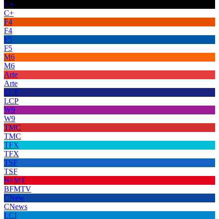
C+
C+
F4
F4
F5
F5
M6
M6
Arte
Arte
LCP
LCP
W9
W9
TMC
TMC
TFX
TFX
TSF
TSF
BFMT
BFMTV
CNew
CNews
LCI