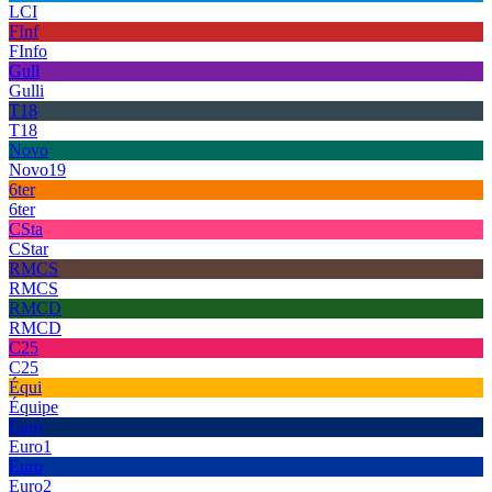
LCI
FInf
FInfo
Gull
Gulli
T18
T18
Novo
Novo19
6ter
6ter
CSta
CStar
RMCS
RMCS
RMCD
RMCD
C25
C25
Équi
Équipe
Euro
Euro1
Euro
Euro2