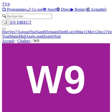
TV
fr
📺 Programmes
🌙 Ce soir
⚽ Sport
🔴 Direct
▶ Replay
📰 Actualités
🔍
EN DIRECT
🌙
Hier
Ven
7
Aujourd'hui
Sam
8
Demain
Dim
9
Lun
10
Mar
11
Mer
12
Jeu
13
Ve
Tout
Matin
Midi
Après-midi
Soirée
Nuit
Accueil
›
Chaînes
›
W9