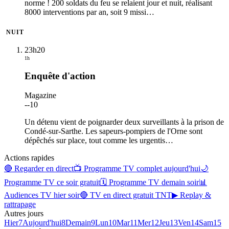
norme ! 200 soldats du feu se relaient jour et nuit, réalisant
8000 interventions par an, soit 9 missi
…
NUIT
23h20
1h
Enquête d'action
Magazine
-
-10
Un détenu vient de poignarder deux surveillants à la prison de
Condé-sur-Sarthe. Les sapeurs-pompiers de l'Orne sont
dépêchés sur place, tout comme les urgentis
…
Actions rapides
🔴 Regarder en direct
📺 Programme TV complet aujourd'hui
🌙
Programme TV ce soir gratuit
🗓 Programme TV demain soir
📊
Audiences TV hier soir
🔴 TV en direct gratuit TNT
▶ Replay &
rattrapage
Autres jours
Hier
7
Aujourd'hui
8
Demain
9
Lun
10
Mar
11
Mer
12
Jeu
13
Ven
14
Sam
15