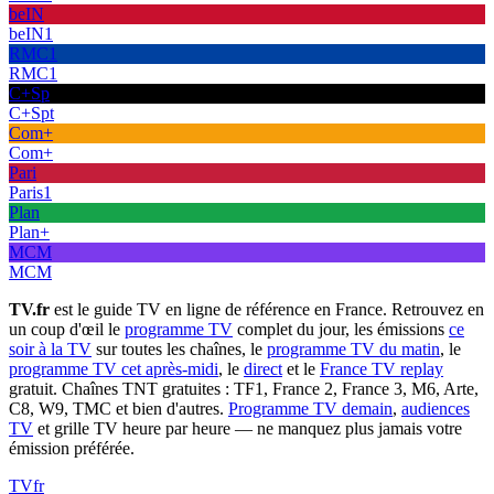
beIN
beIN1
RMC1
RMC1
C+Sp
C+Spt
Com+
Com+
Pari
Paris1
Plan
Plan+
MCM
MCM
TV.fr
est le guide TV en ligne de référence en France. Retrouvez en
un coup d'œil le
programme TV
complet du jour, les émissions
ce
soir à la TV
sur toutes les chaînes, le
programme TV du matin
, le
programme TV cet après-midi
, le
direct
et le
France TV replay
gratuit. Chaînes TNT gratuites : TF1, France 2, France 3, M6, Arte,
C8, W9, TMC et bien d'autres.
Programme TV demain
,
audiences
TV
et grille TV heure par heure — ne manquez plus jamais votre
émission préférée.
TV
fr