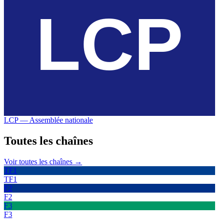
LCP — Assemblée nationale
Toutes les
chaînes
Voir toutes les chaînes →
TF1
TF1
F2
F2
F3
F3