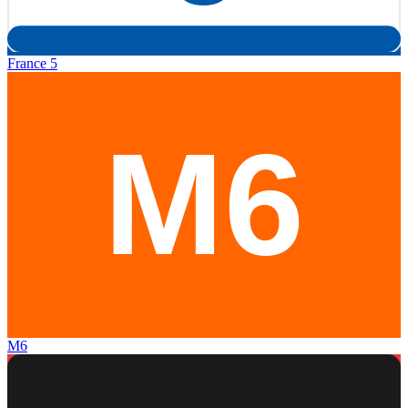
France 5
M6