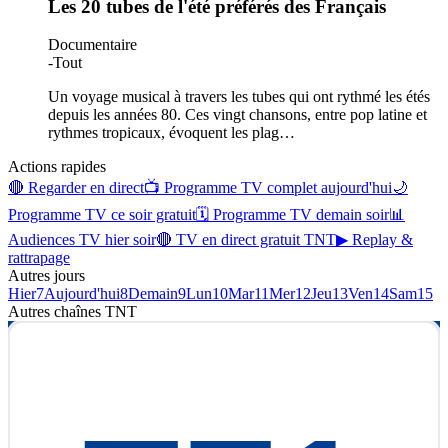
Les 20 tubes de l'été préférés des Français
Documentaire
-
Tout
Un voyage musical à travers les tubes qui ont rythmé les étés
depuis les années 80. Ces vingt chansons, entre pop latine et
rythmes tropicaux, évoquent les plag
…
Actions rapides
🔴 Regarder en direct
📺 Programme TV complet aujourd'hui
🌙
Programme TV ce soir gratuit
🗓 Programme TV demain soir
📊
Audiences TV hier soir
🔴 TV en direct gratuit TNT
▶ Replay &
rattrapage
Autres jours
Hier
7
Aujourd'hui
8
Demain
9
Lun
10
Mar
11
Mer
12
Jeu
13
Ven
14
Sam
15
Autres chaînes
TNT