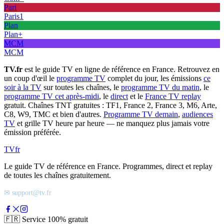
Pari
Paris1
Plan
Plan+
MCM
MCM
TV.fr
est le guide TV en ligne de référence en France. Retrouvez en
un coup d'œil le
programme TV
complet du jour, les émissions
ce
soir à la TV
sur toutes les chaînes, le
programme TV du matin
, le
programme TV cet après-midi
, le
direct
et le
France TV replay
gratuit. Chaînes TNT gratuites : TF1, France 2, France 3, M6, Arte,
C8, W9, TMC et bien d'autres.
Programme TV demain
,
audiences
TV
et grille TV heure par heure — ne manquez plus jamais votre
émission préférée.
TV
fr
Le guide TV de référence en France. Programmes, direct et replay
de toutes les chaînes gratuitement.
✉ support@tv.fr
🇫🇷
Service 100% gratuit