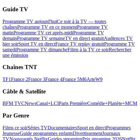
Guide TV
Programme TV aujourd'hui
Ce soir à la TV — toutes
chaînes
Programme TV en ce moment
Programme TV
matin
Programme TV cet après-midi
Programme TV
demain
Programme TV semaine
TV en direct gratuit
Audiences TV
hier soir
Sport TV en direct
France TV replay gratuit
Programme TV
samedi
Programme TV dimanche
Films à la TV ce soir
Rechercher
une émission
Chaînes TNT
TF1
France 2
France 3
France 4
France 5
M6
Arte
W9
Câble & Satellite
BFM TV
CNews
Canal+
LCI
Paris Première
Comédie+
Planète+
MCM
Par Genre
Films ce soir
Séries TV
Documentaires
Sport en direct
Programmes
Jeunesse
Guide programmes enfants
Divertissement
Journaux
TV
Nouveautés Netflix
Guides streaming
Prix streaming 2026
Netflix