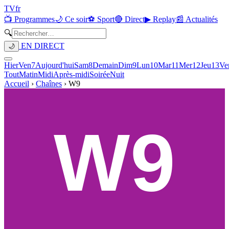
TV
fr
📺 Programmes
🌙 Ce soir
⚽ Sport
🔴 Direct
▶ Replay
📰 Actualités
🔍
EN DIRECT
🌙
Hier
Ven
7
Aujourd'hui
Sam
8
Demain
Dim
9
Lun
10
Mar
11
Mer
12
Jeu
13
Ve
Tout
Matin
Midi
Après-midi
Soirée
Nuit
Accueil
›
Chaînes
›
W9