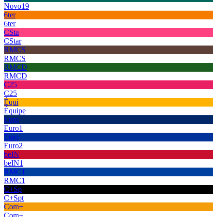
Novo19
6ter
6ter
CSta
CStar
RMCS
RMCS
RMCD
RMCD
C25
C25
Équi
Équipe
Euro
Euro1
Euro
Euro2
beIN
beIN1
RMC1
RMC1
C+Sp
C+Spt
Com+
Com+