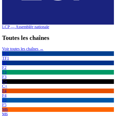
LCP — Assemblée nationale
Toutes les
chaînes
Voir toutes les chaînes →
TF1
TF1
F2
F2
F3
F3
C+
C+
F4
F4
F5
F5
M6
M6