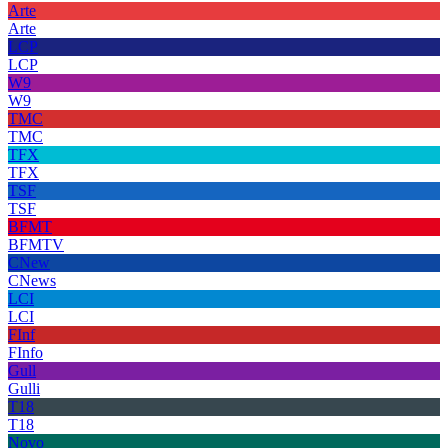
Arte
Arte
LCP
LCP
W9
W9
TMC
TMC
TFX
TFX
TSF
TSF
BFMT
BFMTV
CNew
CNews
LCI
LCI
FInf
FInfo
Gull
Gulli
T18
T18
Novo