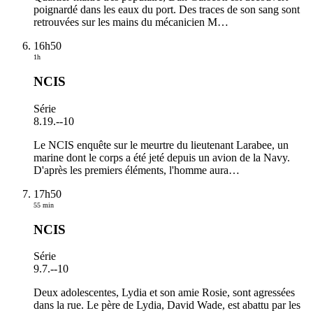
poignardé dans les eaux du port. Des traces de son sang sont
retrouvées sur les mains du mécanicien M
…
16h50
1h
NCIS
Série
8.19.
-
-10
Le NCIS enquête sur le meurtre du lieutenant Larabee, un
marine dont le corps a été jeté depuis un avion de la Navy.
D'après les premiers éléments, l'homme aura
…
17h50
55 min
NCIS
Série
9.7.
-
-10
Deux adolescentes, Lydia et son amie Rosie, sont agressées
dans la rue. Le père de Lydia, David Wade, est abattu par les