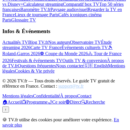
vs Disney+
Calculateur streaming
Comparatif box TV
Top 50 séries
françaises
Baromètre TV.fr
Paysage audiovisuel
Regarder la TV en
France
Lieux de tournage Paris
Cafés iconiques cinéma
Paris
Glossaire TV
Infos & Événements
Actualités TV
Blog TV.fr
Nos auteurs
Observatoire TV
Étude
streaming 2026
Carte TV France
Événements culturels TV
🎾
Roland-Garros 2026
⚽ Coupe du Monde 2026
🚴 Tour de France
2026
Festivals & événements TV
Outils TV & conversion
À propos
de TV.fr
Questions fréquentes
Nous contacter
🇬🇧 English
Mentions
légales
Cookies & Vie privée
©
2026
TV.fr — Tous droits réservés. Le guide TV gratuit de
référence en France. Contact :
support@tv.fr
Mentions légales
Confidentialité
À propos
Contact
🏠
Accueil
📺
Programme
🌙
Ce soir
🔴
Direct
🔍
Recherche
↑
🍪 TV.fr utilise des cookies pour améliorer votre expérience.
En
savoir plus