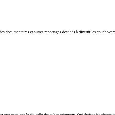
des documentaires et autres reportages destinés à divertir les couche-tar
z que cette année fut celle des tubes orientaux. Qui étaient les chanteu