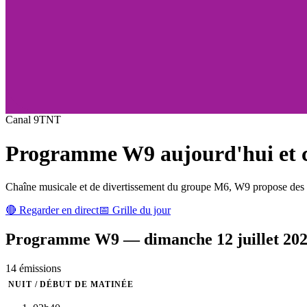
Canal
9
TNT
Programme
W9
aujourd'hui et c
Chaîne musicale et de divertissement du groupe M6, W9 propose des cl
🔴 Regarder en direct
📅 Grille du jour
Programme
W9
—
dimanche 12 juillet 20
14
émission
s
NUIT / DÉBUT DE MATINÉE