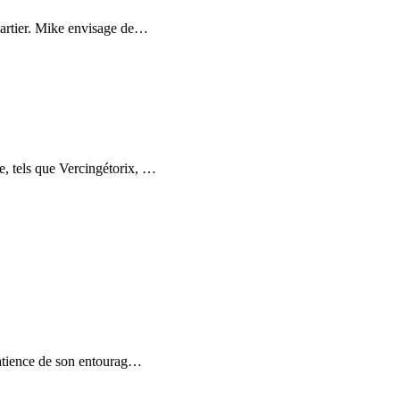
uartier. Mike envisage de
…
e, tels que Vercingétorix,
…
patience de son entourag
…