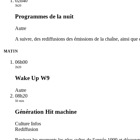
02h40
3h20
Programmes de la nuit
Autre
A suivre, des rediffusions des émissions de la chaîne, ainsi que 
MATIN
06h00
2h20
Wake Up W9
Autre
08h20
50 min
Génération Hit machine
Culture Infos
Rediffusion
Revivez les moments les plus cultes de l'année 1999 et découvre