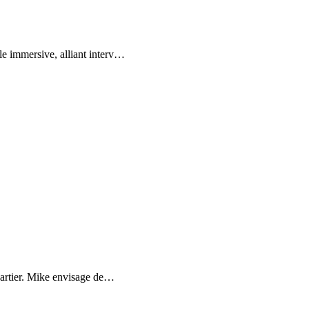
e immersive, alliant interv
…
uartier. Mike envisage de
…