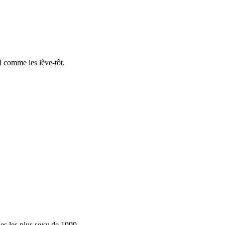
d comme les lève-tôt.
ses les plus sexy de 1999
…