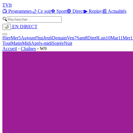
TV
fr
📺 Programmes
🌙 Ce soir
⚽ Sport
🔴 Direct
▶ Replay
📰 Actualités
🔍
EN DIRECT
🌙
Hier
Mer
5
Aujourd'hui
Jeu
6
Demain
Ven
7
Sam
8
Dim
9
Lun
10
Mar
11
Mer
1
Tout
Matin
Midi
Après-midi
Soirée
Nuit
Accueil
›
Chaînes
›
W9