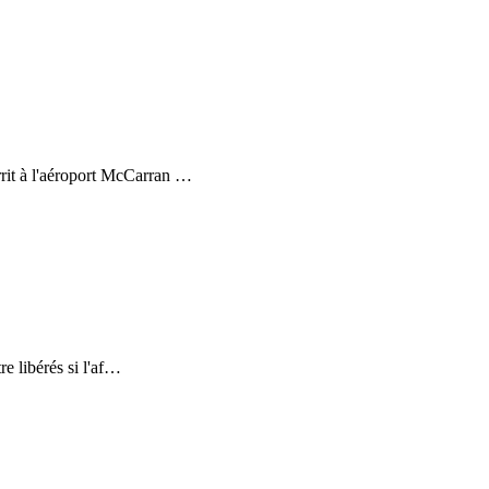
rrit à l'aéroport McCarran
…
e libérés si l'af
…