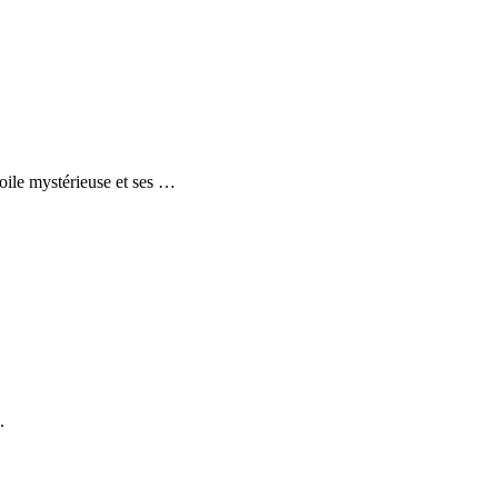
oile mystérieuse et ses
…
.