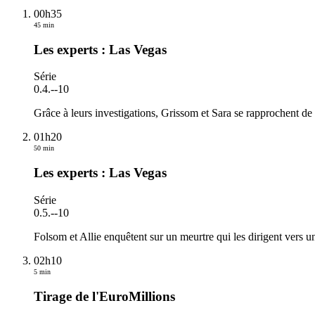
00h35
45 min
Les experts : Las Vegas
Série
0.4.
-
-10
Grâce à leurs investigations, Grissom et Sara se rapprochent de
01h20
50 min
Les experts : Las Vegas
Série
0.5.
-
-10
Folsom et Allie enquêtent sur un meurtre qui les dirigent vers un t
02h10
5 min
Tirage de l'EuroMillions