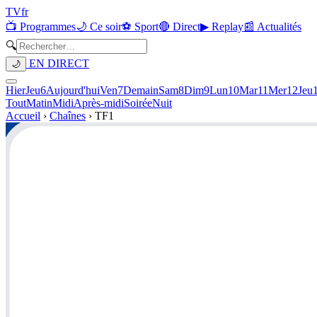
TV
fr
📺 Programmes
🌙 Ce soir
⚽ Sport
🔴 Direct
▶ Replay
📰 Actualités
🔍
EN DIRECT
🌙
Hier
Jeu
6
Aujourd'hui
Ven
7
Demain
Sam
8
Dim
9
Lun
10
Mar
11
Mer
12
Jeu
Tout
Matin
Midi
Après-midi
Soirée
Nuit
Accueil
›
Chaînes
›
TF1