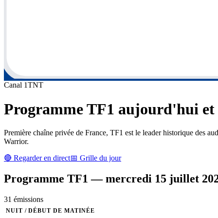
Canal
1
TNT
Programme
TF1
aujourd'hui et 
Première chaîne privée de France, TF1 est le leader historique des au
Warrior.
🔴 Regarder en direct
📅 Grille du jour
Programme
TF1
—
mercredi 15 juillet 20
31
émission
s
NUIT / DÉBUT DE MATINÉE