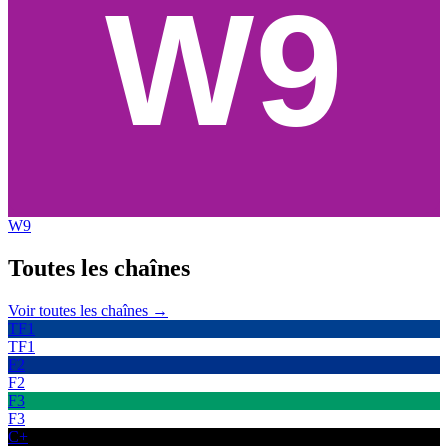
W9
Toutes les
chaînes
Voir toutes les chaînes →
TF1
TF1
F2
F2
F3
F3
C+