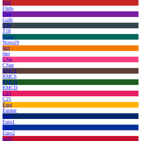
FInf
FInfo
Gull
Gulli
T18
T18
Novo
Novo19
6ter
6ter
CSta
CStar
RMCS
RMCS
RMCD
RMCD
C25
C25
Équi
Équipe
Euro
Euro1
Euro
Euro2
beIN