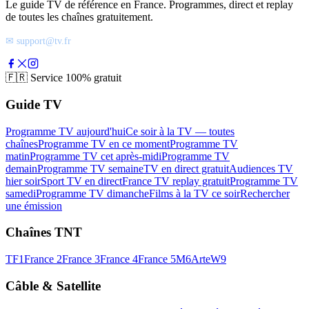
Le guide TV de référence en France. Programmes, direct et replay
de toutes les chaînes gratuitement.
✉ support@tv.fr
🇫🇷
Service 100% gratuit
Guide TV
Programme TV aujourd'hui
Ce soir à la TV — toutes
chaînes
Programme TV en ce moment
Programme TV
matin
Programme TV cet après-midi
Programme TV
demain
Programme TV semaine
TV en direct gratuit
Audiences TV
hier soir
Sport TV en direct
France TV replay gratuit
Programme TV
samedi
Programme TV dimanche
Films à la TV ce soir
Rechercher
une émission
Chaînes TNT
TF1
France 2
France 3
France 4
France 5
M6
Arte
W9
Câble & Satellite