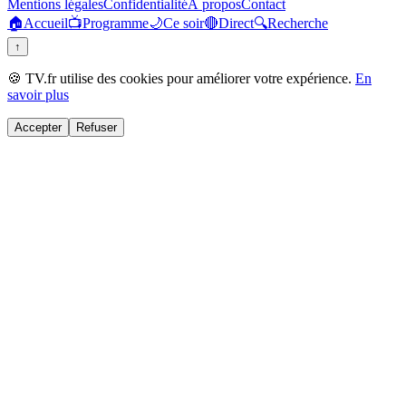
Mentions légales
Confidentialité
À propos
Contact
🏠
Accueil
📺
Programme
🌙
Ce soir
🔴
Direct
🔍
Recherche
↑
🍪 TV.fr utilise des cookies pour améliorer votre expérience.
En
savoir plus
Accepter
Refuser