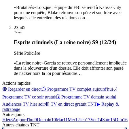
«Brutalisés»Lorsque l'équipe du FBI se rend à Kansas City
pour une enquête, Blake retrouve son père et son frère avec
lesquels elle entretient des relations con
…
23h45
55 min
Esprits criminels (La reine noire) S9 (12/24)
Série Policière
«La reine noire»Garcia se retrouve personnellement impliquée
dans la réouverture d'un dossier. Elle doit affronter son passé
de hacker hors-la-loi pour résoudre
…
Actions rapides
🔴 Regarder en direct
📺 Programme TV complet aujourd'hui
🌙
Programme TV ce soir gratuit
🗓 Programme TV demain soir
📊
Audiences TV hier soir
🔴 TV en direct gratuit TNT
▶ Replay &
rattrapage
Autres jours
Hier
8
Aujourd'hui
9
Demain
10
Mar
11
Mer
12
Jeu
13
Ven
14
Sam
15
Dim
16
Autres chaînes
TNT