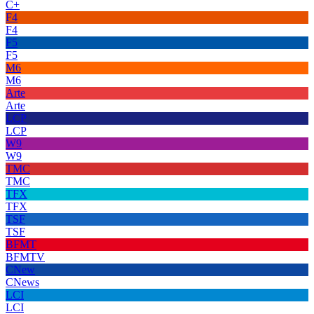
C+
F4
F4
F5
F5
M6
M6
Arte
Arte
LCP
LCP
W9
W9
TMC
TMC
TFX
TFX
TSF
TSF
BFMT
BFMTV
CNew
CNews
LCI
LCI