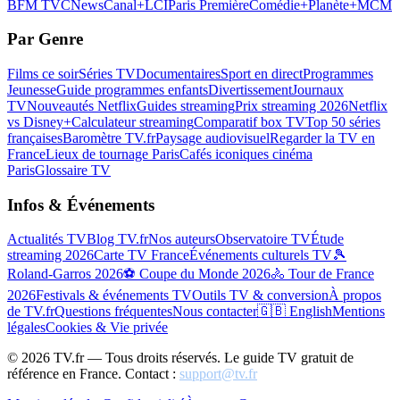
BFM TV
CNews
Canal+
LCI
Paris Première
Comédie+
Planète+
MCM
Par Genre
Films ce soir
Séries TV
Documentaires
Sport en direct
Programmes
Jeunesse
Guide programmes enfants
Divertissement
Journaux
TV
Nouveautés Netflix
Guides streaming
Prix streaming 2026
Netflix
vs Disney+
Calculateur streaming
Comparatif box TV
Top 50 séries
françaises
Baromètre TV.fr
Paysage audiovisuel
Regarder la TV en
France
Lieux de tournage Paris
Cafés iconiques cinéma
Paris
Glossaire TV
Infos & Événements
Actualités TV
Blog TV.fr
Nos auteurs
Observatoire TV
Étude
streaming 2026
Carte TV France
Événements culturels TV
🎾
Roland-Garros 2026
⚽ Coupe du Monde 2026
🚴 Tour de France
2026
Festivals & événements TV
Outils TV & conversion
À propos
de TV.fr
Questions fréquentes
Nous contacter
🇬🇧 English
Mentions
légales
Cookies & Vie privée
©
2026
TV.fr — Tous droits réservés. Le guide TV gratuit de
référence en France. Contact :
support@tv.fr