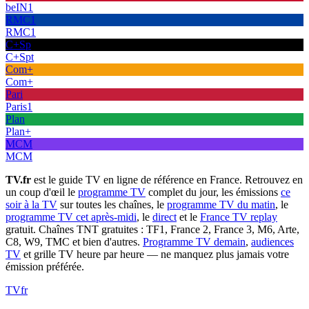
beIN1
RMC1
RMC1
C+Sp
C+Spt
Com+
Com+
Pari
Paris1
Plan
Plan+
MCM
MCM
TV.fr
est le guide TV en ligne de référence en France. Retrouvez en
un coup d'œil le
programme TV
complet du jour, les émissions
ce
soir à la TV
sur toutes les chaînes, le
programme TV du matin
, le
programme TV cet après-midi
, le
direct
et le
France TV replay
gratuit. Chaînes TNT gratuites : TF1, France 2, France 3, M6, Arte,
C8, W9, TMC et bien d'autres.
Programme TV demain
,
audiences
TV
et grille TV heure par heure — ne manquez plus jamais votre
émission préférée.
TV
fr