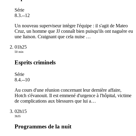
Série
8.3.
-
-12
Un nouveau superviseur intègre l'équipe : il s'agit de Mateo
Cruz, un homme que JJ connaît bien puisqu'ils ont naguère eu
une liaison. Craignant que cela nuise
…
01h25
50 min
Esprits criminels
Série
8.4.
-
-10
Au cours d'une réunion concernant leur dernière affaire,
Hotch s'évanouit. Il est emmené d'urgence à l'hôpital, victime
de complications aux blessures que lui a
…
02h15
3h35
Programmes de la nuit