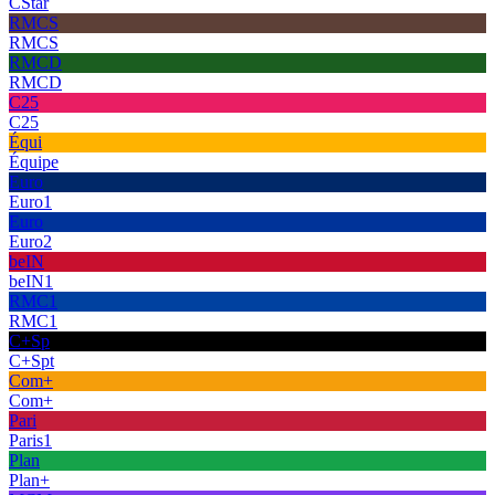
CStar
RMCS
RMCS
RMCD
RMCD
C25
C25
Équi
Équipe
Euro
Euro1
Euro
Euro2
beIN
beIN1
RMC1
RMC1
C+Sp
C+Spt
Com+
Com+
Pari
Paris1
Plan
Plan+