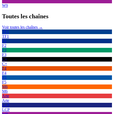
W9
Toutes les
chaînes
Voir toutes les chaînes →
TF1
TF1
F2
F2
F3
F3
C+
C+
F4
F4
F5
F5
M6
M6
Arte
Arte
LCP
LCP