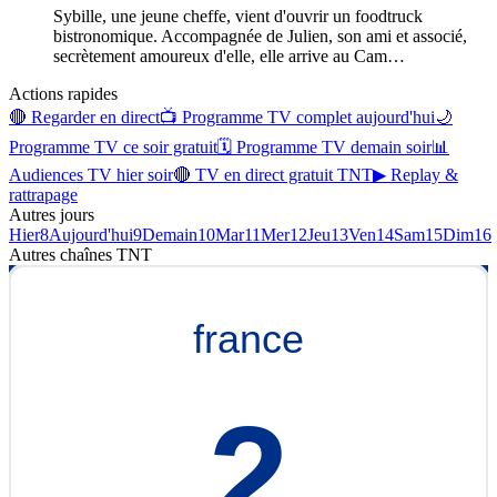
Sybille, une jeune cheffe, vient d'ouvrir un foodtruck
bistronomique. Accompagnée de Julien, son ami et associé,
secrètement amoureux d'elle, elle arrive au Cam
…
Actions rapides
🔴 Regarder en direct
📺 Programme TV complet aujourd'hui
🌙
Programme TV ce soir gratuit
🗓 Programme TV demain soir
📊
Audiences TV hier soir
🔴 TV en direct gratuit TNT
▶ Replay &
rattrapage
Autres jours
Hier
8
Aujourd'hui
9
Demain
10
Mar
11
Mer
12
Jeu
13
Ven
14
Sam
15
Dim
16
Autres chaînes
TNT