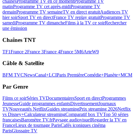
chaînes
Programme TV en ce moment
Programme TV
matin
Programme TV cet après-midi
Programme TV
demain
Programme TV semaine
TV en direct gratuit
Audiences TV
hier soir
Sport TV en direct
France TV replay gratuit
Programme TV
samedi
Programme TV dimanche
Films à la TV ce soir
Rechercher
une émission
Chaînes TNT
TF1
France 2
France 3
France 4
France 5
M6
Arte
W9
Câble & Satellite
BFM TV
CNews
Canal+
LCI
Paris Première
Comédie+
Planète+
MCM
Par Genre
Films ce soir
Séries TV
Documentaires
Sport en direct
Programmes
Jeunesse
Guide programmes enfants
Divertissement
Journaux
TV
Nouveautés Netflix
Guides streaming
Prix streaming 2026
Netflix
vs Disney+
Calculateur streaming
Comparatif box TV
Top 50 séries
françaises
Baromètre TV.fr
Paysage audiovisuel
Regarder la TV en
France
Lieux de tournage Paris
Cafés iconiques cinéma
Paris
Glossaire TV