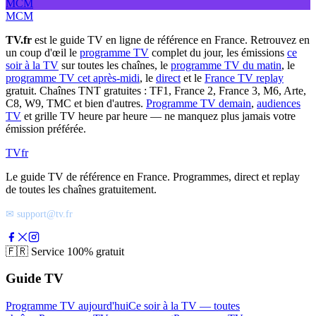
MCM
MCM
TV.fr
est le guide TV en ligne de référence en France. Retrouvez en
un coup d'œil le
programme TV
complet du jour, les émissions
ce
soir à la TV
sur toutes les chaînes, le
programme TV du matin
, le
programme TV cet après-midi
, le
direct
et le
France TV replay
gratuit. Chaînes TNT gratuites : TF1, France 2, France 3, M6, Arte,
C8, W9, TMC et bien d'autres.
Programme TV demain
,
audiences
TV
et grille TV heure par heure — ne manquez plus jamais votre
émission préférée.
TV
fr
Le guide TV de référence en France. Programmes, direct et replay
de toutes les chaînes gratuitement.
✉ support@tv.fr
🇫🇷
Service 100% gratuit
Guide TV
Programme TV aujourd'hui
Ce soir à la TV — toutes