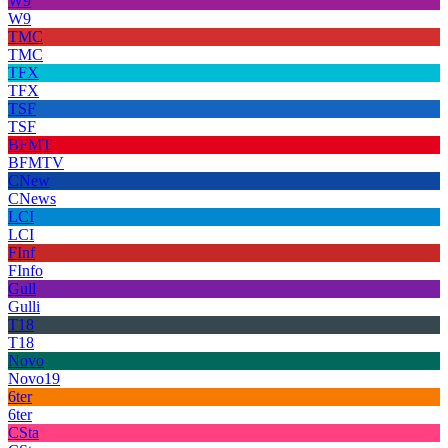
W9
W9
TMC
TMC
TFX
TFX
TSF
TSF
BFMT
BFMTV
CNew
CNews
LCI
LCI
FInf
FInfo
Gull
Gulli
T18
T18
Novo
Novo19
6ter
6ter
CSta