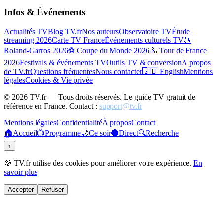
Infos & Événements
Actualités TV
Blog TV.fr
Nos auteurs
Observatoire TV
Étude
streaming 2026
Carte TV France
Événements culturels TV
🎾
Roland-Garros 2026
⚽ Coupe du Monde 2026
🚴 Tour de France
2026
Festivals & événements TV
Outils TV & conversion
À propos
de TV.fr
Questions fréquentes
Nous contacter
🇬🇧 English
Mentions
légales
Cookies & Vie privée
©
2026
TV.fr — Tous droits réservés. Le guide TV gratuit de
référence en France. Contact :
support@tv.fr
Mentions légales
Confidentialité
À propos
Contact
🏠
Accueil
📺
Programme
🌙
Ce soir
🔴
Direct
🔍
Recherche
↑
🍪 TV.fr utilise des cookies pour améliorer votre expérience.
En
savoir plus
Accepter
Refuser