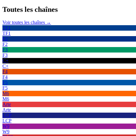
Toutes les
chaînes
Voir toutes les chaînes →
TF1
TF1
F2
F2
F3
F3
C+
C+
F4
F4
F5
F5
M6
M6
Arte
Arte
LCP
LCP
W9
W9