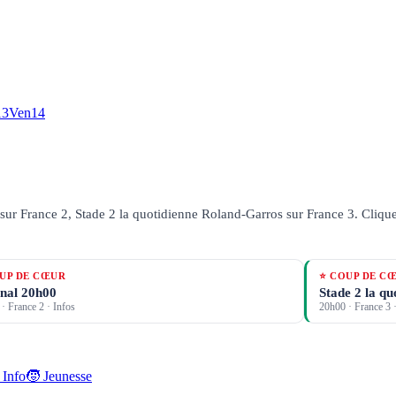
13
Ven
14
sur France 2, Stade 2 la quotidienne Roland-Garros sur France 3.
Clique
UP DE CŒUR
⭐ COUP DE C
nal 20h00
Stade 2 la q
·
France 2
· Infos
20h00
·
France 3
·
 Info
🧒 Jeunesse