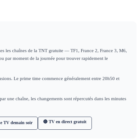
outes les chaînes de la TNT gratuite — TF1, France 2, France 3, M6,
e) ou par moment de la journée pour trouver rapidement le
diffusions. Le prime time commence généralement entre 20h50 et
e par une chaîne, les changements sont répercutés dans les minutes
🔴 TV en direct gratuit
e TV demain soir