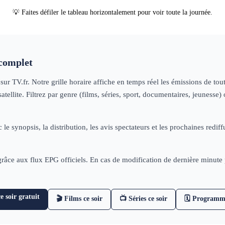
💡 Faites défiler le tableau horizontalement pour voir toute la journée.
complet
sur TV.fr. Notre grille horaire affiche en temps réel les émissions de t
tellite. Filtrez par genre (films, séries, sport, documentaires, jeuness
 le synopsis, la distribution, les avis spectateurs et les prochaines re
 grâce aux flux EPG officiels. En cas de modification de dernière minut
 soir gratuit
🎬 Films ce soir
📺 Séries ce soir
🗓 Programm