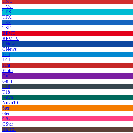
TMC
TMC
TFX
TFX
TSF
TSF
BFMT
BFMTV
CNew
CNews
LCI
LCI
FInf
FInfo
Gull
Gulli
T18
T18
Novo
Novo19
6ter
6ter
CSta
CStar
RMCS