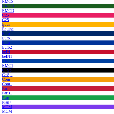
RMCS
RMCD
RMCD
C25
C25
Équi
Équipe
Euro
Euro1
Euro
Euro2
beIN
beIN1
RMC1
RMC1
C+Sp
C+Spt
Com+
Com+
Pari
Paris1
Plan
Plan+
MCM
MCM