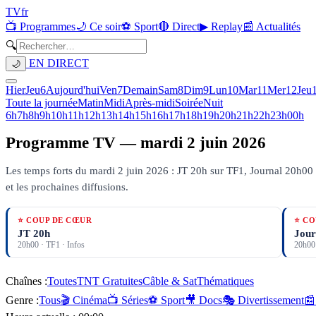
TV
fr
📺 Programmes
🌙 Ce soir
⚽ Sport
🔴 Direct
▶ Replay
📰 Actualités
🔍
EN DIRECT
🌙
Hier
Jeu
6
Aujourd'hui
Ven
7
Demain
Sam
8
Dim
9
Lun
10
Mar
11
Mer
12
Jeu
Toute la journée
Matin
Midi
Après-midi
Soirée
Nuit
6h
7h
8h
9h
10h
11h
12h
13h
14h
15h
16h
17h
18h
19h
20h
21h
22h
23h
00h
Programme TV —
mardi 2 juin 2026
Les temps forts du mardi 2 juin 2026 : JT 20h sur TF1, Journal 20h00 
et les prochaines diffusions.
⭐ COUP DE CŒUR
⭐ CO
JT 20h
Jour
20h00
·
TF1
· Infos
20h00
Chaînes :
Toutes
TNT Gratuites
Câble & Sat
Thématiques
Genre :
Tous
🎬 Cinéma
📺 Séries
⚽ Sport
🎥 Docs
🎭 Divertissement
📰