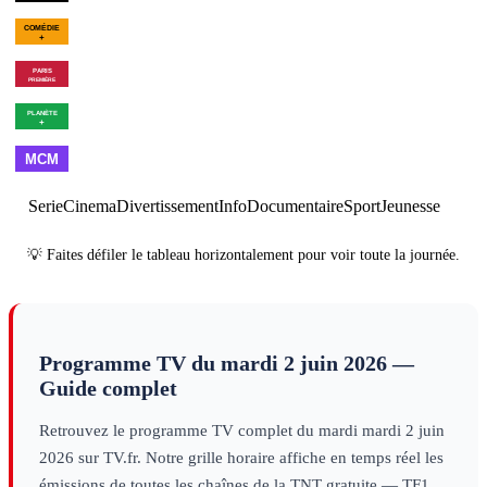
00h44
Golf+, le
01h43
Benzema
02h19
02h40
Goulamirian
Fin des
mag
sport
: une
: Le
saison en
revenant
culture
01h01
Montreux Comedy
02h59
Sa
or au Real
infos
Festival
culture infos
Madrid
sport
01h30
Et v'lan,
02h30
Programmes
passe-moi
Fernand
culture
00h16
Les combattants du
02h05
1945-1953 : de la 
infos
ciel
×
2
culture infos
froide
×
2
culture infos
01h00
Made in
02h00
Best
03h00
Cl
France
clips
of
clips
Serie
Cinema
Divertissement
Info
Documentaire
Sport
Jeunesse
💡 Faites défiler le tableau horizontalement pour voir toute la journée.
Programme TV du
mardi 2 juin 2026
—
Guide complet
Retrouvez le programme TV complet du
mardi
mardi 2 juin
2026
sur TV.fr. Notre grille horaire affiche en temps réel les
émissions de toutes les chaînes de la TNT gratuite — TF1,