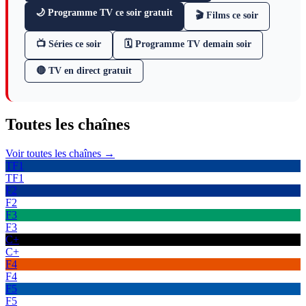
🌙 Programme TV ce soir gratuit
🎬 Films ce soir
📺 Séries ce soir
🗓 Programme TV demain soir
🔴 TV en direct gratuit
Toutes les
chaînes
Voir toutes les chaînes →
TF1
TF1
F2
F2
F3
F3
C+
C+
F4
F4
F5
F5