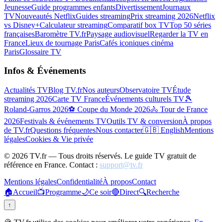
Jeunesse
Guide programmes enfants
Divertissement
Journaux
TV
Nouveautés Netflix
Guides streaming
Prix streaming 2026
Netflix
vs Disney+
Calculateur streaming
Comparatif box TV
Top 50 séries
françaises
Baromètre TV.fr
Paysage audiovisuel
Regarder la TV en
France
Lieux de tournage Paris
Cafés iconiques cinéma
Paris
Glossaire TV
Infos & Événements
Actualités TV
Blog TV.fr
Nos auteurs
Observatoire TV
Étude
streaming 2026
Carte TV France
Événements culturels TV
🎾
Roland-Garros 2026
⚽ Coupe du Monde 2026
🚴 Tour de France
2026
Festivals & événements TV
Outils TV & conversion
À propos
de TV.fr
Questions fréquentes
Nous contacter
🇬🇧 English
Mentions
légales
Cookies & Vie privée
©
2026
TV.fr — Tous droits réservés. Le guide TV gratuit de
référence en France. Contact :
support@tv.fr
Mentions légales
Confidentialité
À propos
Contact
🏠
Accueil
📺
Programme
🌙
Ce soir
🔴
Direct
🔍
Recherche
↑