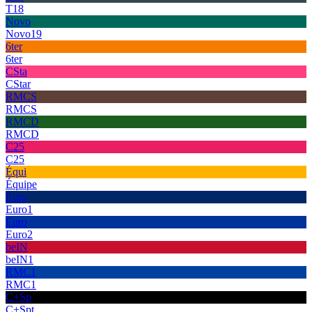
T18
Novo
Novo19
6ter
6ter
CSta
CStar
RMCS
RMCS
RMCD
RMCD
C25
C25
Équi
Équipe
Euro
Euro1
Euro
Euro2
beIN
beIN1
RMC1
RMC1
C+Sp
C+Spt