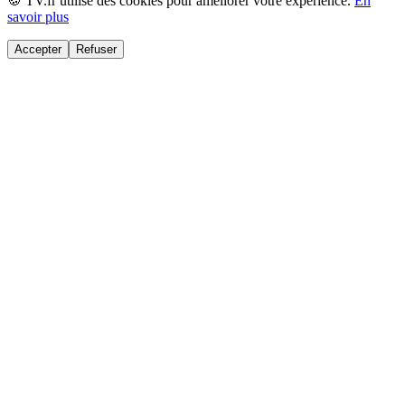
🍪 TV.fr utilise des cookies pour améliorer votre expérience.
En
savoir plus
Accepter
Refuser