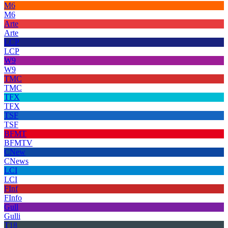
M6
M6
Arte
Arte
LCP
LCP
W9
W9
TMC
TMC
TFX
TFX
TSF
TSF
BFMT
BFMTV
CNew
CNews
LCI
LCI
FInf
FInfo
Gull
Gulli
T18