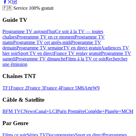
🇫🇷
Service 100% gratuit
Guide TV
Programme TV aujourd'hui
Ce soir à la TV — toutes
chaînes
Programme TV en ce moment
Programme TV
matin
Programme TV cet après-midi
Programme TV
demain
Programme TV semaine
TV en direct gratuit
Audiences TV
hier soir
Sport TV en direct
France TV replay gratuit
Programme TV
samedi
Programme TV dimanche
Films à la TV ce soir
Rechercher
une émission
Chaînes TNT
TF1
France 2
France 3
France 4
France 5
M6
Arte
W9
Câble & Satellite
BFM TV
CNews
Canal+
LCI
Paris Première
Comédie+
Planète+
MCM
Par Genre
Films ce soir
Séries TV
Documentaires
Sport en direct
Programmes