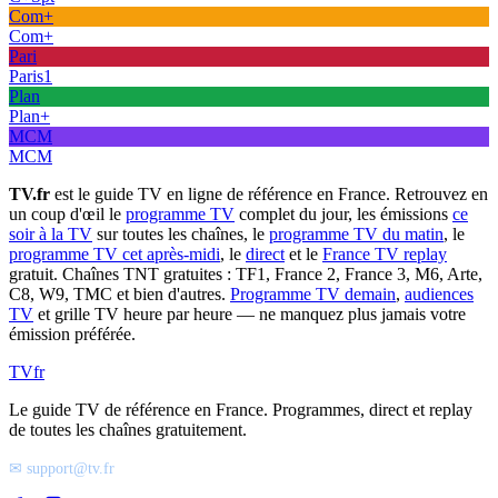
Com+
Com+
Pari
Paris1
Plan
Plan+
MCM
MCM
TV.fr
est le guide TV en ligne de référence en France. Retrouvez en
un coup d'œil le
programme TV
complet du jour, les émissions
ce
soir à la TV
sur toutes les chaînes, le
programme TV du matin
, le
programme TV cet après-midi
, le
direct
et le
France TV replay
gratuit. Chaînes TNT gratuites : TF1, France 2, France 3, M6, Arte,
C8, W9, TMC et bien d'autres.
Programme TV demain
,
audiences
TV
et grille TV heure par heure — ne manquez plus jamais votre
émission préférée.
TV
fr
Le guide TV de référence en France. Programmes, direct et replay
de toutes les chaînes gratuitement.
✉ support@tv.fr