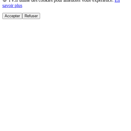
🍪 TV.fr utilise des cookies pour améliorer votre expérience.
En
savoir plus
Accepter
Refuser