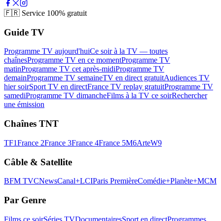
🇫🇷
Service 100% gratuit
Guide TV
Programme TV aujourd'hui
Ce soir à la TV — toutes
chaînes
Programme TV en ce moment
Programme TV
matin
Programme TV cet après-midi
Programme TV
demain
Programme TV semaine
TV en direct gratuit
Audiences TV
hier soir
Sport TV en direct
France TV replay gratuit
Programme TV
samedi
Programme TV dimanche
Films à la TV ce soir
Rechercher
une émission
Chaînes TNT
TF1
France 2
France 3
France 4
France 5
M6
Arte
W9
Câble & Satellite
BFM TV
CNews
Canal+
LCI
Paris Première
Comédie+
Planète+
MCM
Par Genre
Films ce soir
Séries TV
Documentaires
Sport en direct
Programmes