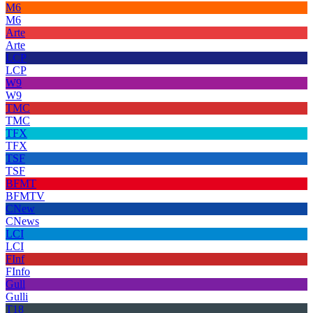
M6
M6
Arte
Arte
LCP
LCP
W9
W9
TMC
TMC
TFX
TFX
TSF
TSF
BFMT
BFMTV
CNew
CNews
LCI
LCI
FInf
FInfo
Gull
Gulli
T18