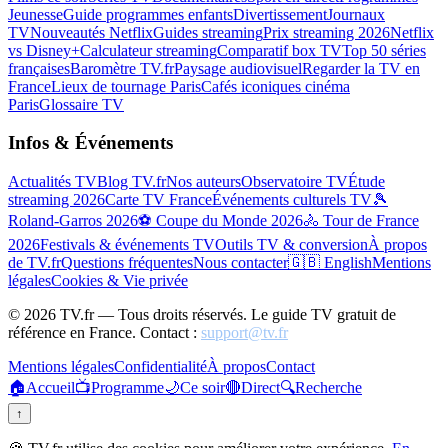
Jeunesse
Guide programmes enfants
Divertissement
Journaux
TV
Nouveautés Netflix
Guides streaming
Prix streaming 2026
Netflix
vs Disney+
Calculateur streaming
Comparatif box TV
Top 50 séries
françaises
Baromètre TV.fr
Paysage audiovisuel
Regarder la TV en
France
Lieux de tournage Paris
Cafés iconiques cinéma
Paris
Glossaire TV
Infos & Événements
Actualités TV
Blog TV.fr
Nos auteurs
Observatoire TV
Étude
streaming 2026
Carte TV France
Événements culturels TV
🎾
Roland-Garros 2026
⚽ Coupe du Monde 2026
🚴 Tour de France
2026
Festivals & événements TV
Outils TV & conversion
À propos
de TV.fr
Questions fréquentes
Nous contacter
🇬🇧 English
Mentions
légales
Cookies & Vie privée
©
2026
TV.fr — Tous droits réservés. Le guide TV gratuit de
référence en France. Contact :
support@tv.fr
Mentions légales
Confidentialité
À propos
Contact
🏠
Accueil
📺
Programme
🌙
Ce soir
🔴
Direct
🔍
Recherche
↑