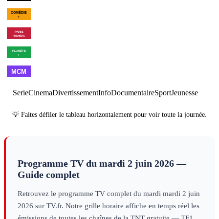
00h44
Golf+, le
01h43
Benzema
02h19
02h40
Goulamirian
Fin des
mag
sport
: une
: Le
saison en
revenant
culture
01h01
Montreux Comedy
02h59
Sa
or au Real
infos
Festival
culture infos
Madrid
sport
01h30
Et v'lan,
02h30
Programmes
passe-moi
Fernand
culture
00h16
Les combattants du
02h05
1945-1953 : de la 
infos
ciel
×
2
culture infos
froide
×
2
culture infos
01h00
Made in
02h00
Best
03h00
Cl
France
clips
of
clips
Serie
Cinema
Divertissement
Info
Documentaire
Sport
Jeunesse
💡 Faites défiler le tableau horizontalement pour voir toute la journée.
Programme TV du
mardi 2 juin 2026
—
Guide complet
Retrouvez le programme TV complet du
mardi
mardi 2 juin
2026
sur TV.fr. Notre grille horaire affiche en temps réel les
émissions de toutes les chaînes de la TNT gratuite — TF1,