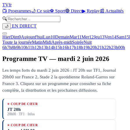
TV
fr
📺 Programmes
🌙 Ce soir
⚽ Sport
🔴 Direct
▶ Replay
📰 Actualités
🔍
EN DIRECT
🌙
Hier
Dim
9
Aujourd'hui
Lun
10
Demain
Mar
11
Mer
12
Jeu
13
Ven
14
Sam
15
Toute la journée
Matin
Midi
Après-midi
Soirée
Nuit
6h
7h
8h
9h
10h
11h
12h
13h
14h
15h
16h
17h
18h
19h
20h
21h
22h
23h
00h
Programme TV —
mardi 2 juin 2026
Les temps forts du mardi 2 juin 2026 : JT 20h sur TF1, Journal
20h00 sur France 2, Stade 2 la quotidienne Roland-Garros sur
France 3.
Cliquez sur un programme pour consulter sa fiche
complète, la distribution et les prochaines diffusions.
⭐ COUP DE CŒUR
JT 20h
20h00
·
TF1
· Infos
⭐ COUP DE CŒUR