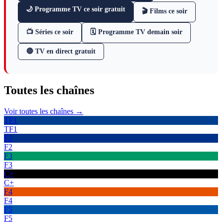
🌙 Programme TV ce soir gratuit
🎬 Films ce soir
📺 Séries ce soir
🗓 Programme TV demain soir
🔴 TV en direct gratuit
Toutes les
chaînes
Voir toutes les chaînes →
TF1
TF1
F2
F2
F3
F3
C+
C+
F4
F4
F5
F5