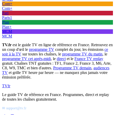
Com+
Com+
Pari
Paris1
Plan
Plan+
MCM
MCM
TV.fr
est le guide TV en ligne de référence en France. Retrouvez en
un coup d'œil le
programme TV
complet du jour, les émissions
ce
soir à la TV
sur toutes les chaînes, le
programme TV du matin
, le
programme TV cet après-midi
, le
direct
et le
France TV replay
gratuit. Chaînes TNT gratuites : TF1, France 2, France 3, M6, Arte,
C8, W9, TMC et bien d'autres.
Programme TV demain
,
audiences
TV
et grille TV heure par heure — ne manquez plus jamais votre
émission préférée.
TV
fr
Le guide TV de référence en France. Programmes, direct et replay
de toutes les chaînes gratuitement.
✉ support@tv.fr