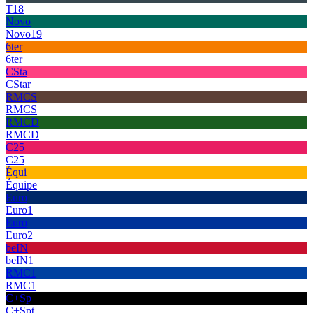
T18
Novo
Novo19
6ter
6ter
CSta
CStar
RMCS
RMCS
RMCD
RMCD
C25
C25
Équi
Équipe
Euro
Euro1
Euro
Euro2
beIN
beIN1
RMC1
RMC1
C+Sp
C+Spt