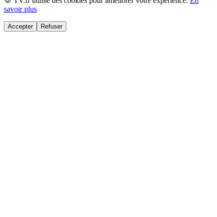
🍪 TV.fr utilise des cookies pour améliorer votre expérience.
En
savoir plus
Accepter
Refuser