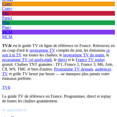
Com+
Com+
Pari
Paris1
Plan
Plan+
MCM
MCM
TV.fr
est le guide TV en ligne de référence en France. Retrouvez en
un coup d'œil le
programme TV
complet du jour, les émissions
ce
soir à la TV
sur toutes les chaînes, le
programme TV du matin
, le
programme TV cet après-midi
, le
direct
et le
France TV replay
gratuit. Chaînes TNT gratuites : TF1, France 2, France 3, M6, Arte,
C8, W9, TMC et bien d'autres.
Programme TV demain
,
audiences
TV
et grille TV heure par heure — ne manquez plus jamais votre
émission préférée.
TV
fr
Le guide TV de référence en France. Programmes, direct et replay
de toutes les chaînes gratuitement.
✉ support@tv.fr