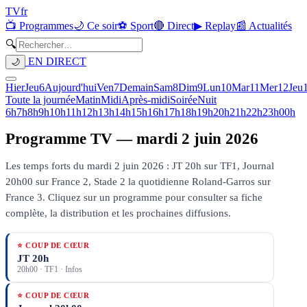
TV
fr
📺 Programmes
🌙 Ce soir
⚽ Sport
🔴 Direct
▶ Replay
📰 Actualités
🔍
EN DIRECT
🌙
Hier
Jeu
6
Aujourd'hui
Ven
7
Demain
Sam
8
Dim
9
Lun
10
Mar
11
Mer
12
Jeu
Toute la journée
Matin
Midi
Après-midi
Soirée
Nuit
6h
7h
8h
9h
10h
11h
12h
13h
14h
15h
16h
17h
18h
19h
20h
21h
22h
23h
00h
Programme TV —
mardi 2 juin 2026
Les temps forts du mardi 2 juin 2026 : JT 20h sur TF1, Journal
20h00 sur France 2, Stade 2 la quotidienne Roland-Garros sur
France 3.
Cliquez sur un programme pour consulter sa fiche
complète, la distribution et les prochaines diffusions.
⭐ COUP DE CŒUR
JT 20h
20h00
·
TF1
· Infos
⭐ COUP DE CŒUR