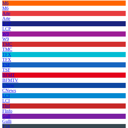
M6
M6
Arte
Arte
LCP
LCP
W9
W9
TMC
TMC
TFX
TFX
TSF
TSF
BFMT
BFMTV
CNew
CNews
LCI
LCI
FInf
FInfo
Gull
Gulli
T18