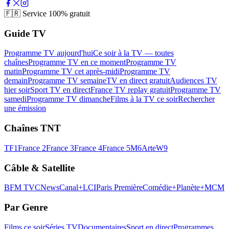
🇫🇷
Service 100% gratuit
Guide TV
Programme TV aujourd'hui
Ce soir à la TV — toutes
chaînes
Programme TV en ce moment
Programme TV
matin
Programme TV cet après-midi
Programme TV
demain
Programme TV semaine
TV en direct gratuit
Audiences TV
hier soir
Sport TV en direct
France TV replay gratuit
Programme TV
samedi
Programme TV dimanche
Films à la TV ce soir
Rechercher
une émission
Chaînes TNT
TF1
France 2
France 3
France 4
France 5
M6
Arte
W9
Câble & Satellite
BFM TV
CNews
Canal+
LCI
Paris Première
Comédie+
Planète+
MCM
Par Genre
Films ce soir
Séries TV
Documentaires
Sport en direct
Programmes