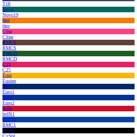
T18
Novo
Novo19
6ter
6ter
CSta
CStar
RMCS
RMCS
RMCD
RMCD
C25
C25
Équi
Équipe
Euro
Euro1
Euro
Euro2
beIN
beIN1
RMC1
RMC1
C+Sp
C+Spt