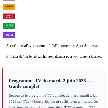
00h44
Golf+, le
01h43
Benzema
02h19
02h40
Goulamirian
Fin des
mag
sport
: une
: Le
saison en
revenant
culture
01h01
Montreux Comedy
02h59
Sa
or au Real
infos
Festival
culture infos
Madrid
sport
01h30
Et v'lan,
02h30
Programmes
passe-moi
Fernand
culture
00h16
Les combattants du
02h05
1945-1953 : de la 
infos
ciel
×
2
culture infos
froide
×
2
culture infos
01h00
Made in
02h00
Best
03h00
Cl
France
clips
of
clips
Serie
Cinema
Divertissement
Info
Documentaire
Sport
Jeunesse
💡 Faites défiler le tableau horizontalement pour voir toute la journée.
Programme TV du
mardi 2 juin 2026
—
Guide complet
Retrouvez le programme TV complet du
mardi
mardi 2 juin
2026
sur TV.fr. Notre grille horaire affiche en temps réel les
émissions de toutes les chaînes de la TNT gratuite — TF1,