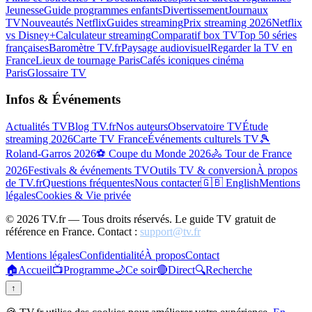
Jeunesse
Guide programmes enfants
Divertissement
Journaux
TV
Nouveautés Netflix
Guides streaming
Prix streaming 2026
Netflix
vs Disney+
Calculateur streaming
Comparatif box TV
Top 50 séries
françaises
Baromètre TV.fr
Paysage audiovisuel
Regarder la TV en
France
Lieux de tournage Paris
Cafés iconiques cinéma
Paris
Glossaire TV
Infos & Événements
Actualités TV
Blog TV.fr
Nos auteurs
Observatoire TV
Étude
streaming 2026
Carte TV France
Événements culturels TV
🎾
Roland-Garros 2026
⚽ Coupe du Monde 2026
🚴 Tour de France
2026
Festivals & événements TV
Outils TV & conversion
À propos
de TV.fr
Questions fréquentes
Nous contacter
🇬🇧 English
Mentions
légales
Cookies & Vie privée
©
2026
TV.fr — Tous droits réservés. Le guide TV gratuit de
référence en France. Contact :
support@tv.fr
Mentions légales
Confidentialité
À propos
Contact
🏠
Accueil
📺
Programme
🌙
Ce soir
🔴
Direct
🔍
Recherche
↑