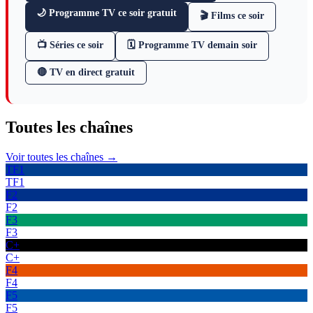
🌙 Programme TV ce soir gratuit
🎬 Films ce soir
📺 Séries ce soir
🗓 Programme TV demain soir
🔴 TV en direct gratuit
Toutes les
chaînes
Voir toutes les chaînes →
TF1
TF1
F2
F2
F3
F3
C+
C+
F4
F4
F5
F5