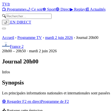
TV
fr
📺 Programmes
🌙 Ce soir
⚽ Sport
🔴 Direct
▶ Replay
📰 Actualités
🔍
EN DIRECT
🌙
Accueil
›
Programme TV
›
mardi 2 juin 2026
›
Journal 20h00
France 2
20h00
–
20h50
·
mardi 2 juin 2026
Journal 20h00
Infos
Synopsis
Les principales informations nationales et internationales sont passées à
🔴 Regarder
F2
en direct
Programme de
F2
📤 Partager cette émission