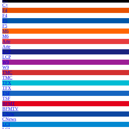
C+
F4
F4
F5
F5
M6
M6
Arte
Arte
LCP
LCP
W9
W9
TMC
TMC
TFX
TFX
TSF
TSF
BFMT
BFMTV
CNew
CNews
LCI