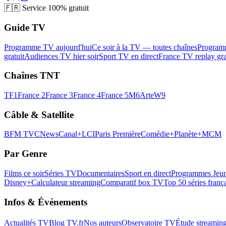
🇫🇷
Service 100% gratuit
Guide TV
Programme TV aujourd'hui
Ce soir à la TV — toutes chaînes
Program
gratuit
Audiences TV hier soir
Sport TV en direct
France TV replay gra
Chaînes TNT
TF1
France 2
France 3
France 4
France 5
M6
Arte
W9
Câble & Satellite
BFM TV
CNews
Canal+
LCI
Paris Première
Comédie+
Planète+
MCM
Par Genre
Films ce soir
Séries TV
Documentaires
Sport en direct
Programmes Jeun
Disney+
Calculateur streaming
Comparatif box TV
Top 50 séries franç
Infos & Événements
Actualités TV
Blog TV.fr
Nos auteurs
Observatoire TV
Étude streamin