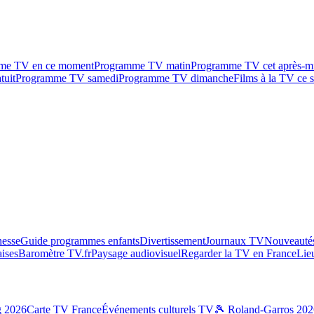
me TV en ce moment
Programme TV matin
Programme TV cet après-m
tuit
Programme TV samedi
Programme TV dimanche
Films à la TV ce s
esse
Guide programmes enfants
Divertissement
Journaux TV
Nouveautés
aises
Baromètre TV.fr
Paysage audiovisuel
Regarder la TV en France
Lie
g 2026
Carte TV France
Événements culturels TV
🎾 Roland-Garros 202