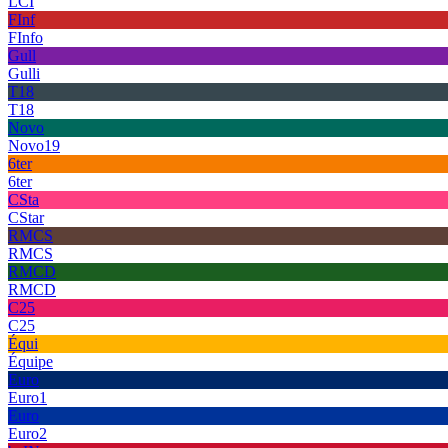
LCI
FInf
FInfo
Gull
Gulli
T18
T18
Novo
Novo19
6ter
6ter
CSta
CStar
RMCS
RMCS
RMCD
RMCD
C25
C25
Équi
Équipe
Euro
Euro1
Euro
Euro2