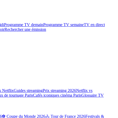
idi
Programme TV demain
Programme TV semaine
TV en direct
oir
Rechercher une émission
 Netflix
Guides streaming
Prix streaming 2026
Netflix vs
ux de tournage Paris
Cafés iconiques cinéma Paris
Glossaire TV
6
⚽ Coupe du Monde 2026
🚴 Tour de France 2026
Festivals &