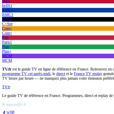
beIN
beIN1
RMC1
RMC1
C+Sp
C+Spt
Com+
Com+
Pari
Paris1
Plan
Plan+
MCM
MCM
TV.fr
est le guide TV en ligne de référence en France. Retrouvez en 
programme TV cet après-midi
, le
direct
et le
France TV replay
gratuit
TV heure par heure — ne manquez plus jamais votre émission préféré
TV
fr
Le guide TV de référence en France. Programmes, direct et replay de t
✉ support@tv.fr