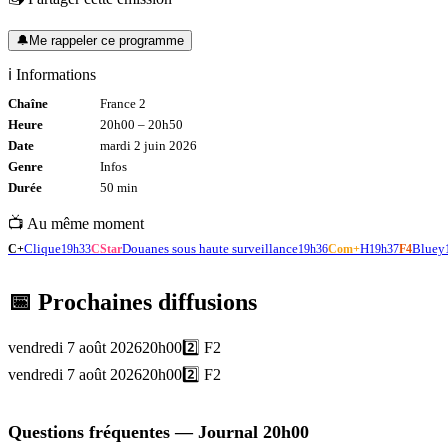
🔔
Me rappeler ce programme
ℹ️ Informations
Chaîne
France 2
Heure
20h00
–
20h50
Date
mardi 2 juin 2026
Genre
Infos
Durée
50
min
📺 Au même moment
Clique
Douanes sous haute surveillance
H
Bluey
C+
19h33
CStar
19h36
Com+
19h37
F4
📅 Prochaines diffusions
vendredi 7 août 2026
20h00
2️⃣
F2
vendredi 7 août 2026
20h00
2️⃣
F2
Questions fréquentes —
Journal 20h00