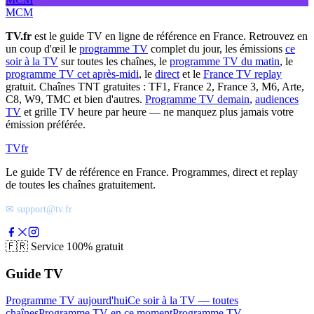
MCM
TV.fr
est le guide TV en ligne de référence en France. Retrouvez en
un coup d'œil le
programme TV
complet du jour, les émissions
ce
soir à la TV
sur toutes les chaînes, le
programme TV du matin
, le
programme TV cet après-midi
, le
direct
et le
France TV replay
gratuit. Chaînes TNT gratuites : TF1, France 2, France 3, M6, Arte,
C8, W9, TMC et bien d'autres.
Programme TV demain
,
audiences
TV
et grille TV heure par heure — ne manquez plus jamais votre
émission préférée.
TV
fr
Le guide TV de référence en France. Programmes, direct et replay
de toutes les chaînes gratuitement.
✉ support@tv.fr
🇫🇷
Service 100% gratuit
Guide TV
Programme TV aujourd'hui
Ce soir à la TV — toutes
chaînes
Programme TV en ce moment
Programme TV