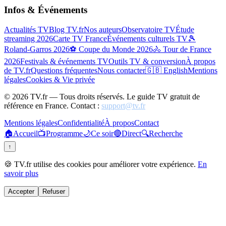
Infos & Événements
Actualités TV
Blog TV.fr
Nos auteurs
Observatoire TV
Étude
streaming 2026
Carte TV France
Événements culturels TV
🎾
Roland-Garros 2026
⚽ Coupe du Monde 2026
🚴 Tour de France
2026
Festivals & événements TV
Outils TV & conversion
À propos
de TV.fr
Questions fréquentes
Nous contacter
🇬🇧 English
Mentions
légales
Cookies & Vie privée
©
2026
TV.fr — Tous droits réservés. Le guide TV gratuit de
référence en France. Contact :
support@tv.fr
Mentions légales
Confidentialité
À propos
Contact
🏠
Accueil
📺
Programme
🌙
Ce soir
🔴
Direct
🔍
Recherche
↑
🍪 TV.fr utilise des cookies pour améliorer votre expérience.
En
savoir plus
Accepter
Refuser