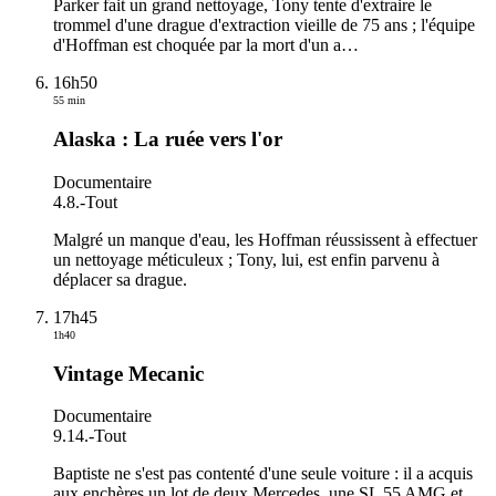
Parker fait un grand nettoyage, Tony tente d'extraire le
trommel d'une drague d'extraction vieille de 75 ans ; l'équipe
d'Hoffman est choquée par la mort d'un a
…
16h50
55 min
Alaska : La ruée vers l'or
Documentaire
4.8.
-
Tout
Malgré un manque d'eau, les Hoffman réussissent à effectuer
un nettoyage méticuleux ; Tony, lui, est enfin parvenu à
déplacer sa drague.
17h45
1h40
Vintage Mecanic
Documentaire
9.14.
-
Tout
Baptiste ne s'est pas contenté d'une seule voiture : il a acquis
aux enchères un lot de deux Mercedes, une SL 55 AMG et