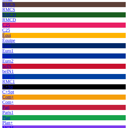
RMCS
RMCS
RMCD
RMCD
C25
C25
Équi
Équipe
Euro
Euro1
Euro
Euro2
beIN
beIN1
RMC1
RMC1
C+Sp
C+Spt
Com+
Com+
Pari
Paris1
Plan
Plan+
MCM