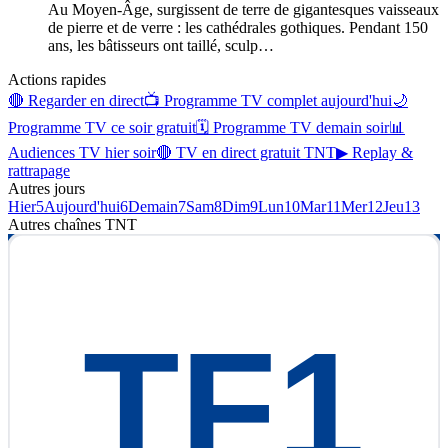
Au Moyen-Âge, surgissent de terre de gigantesques vaisseaux
de pierre et de verre : les cathédrales gothiques. Pendant 150
ans, les bâtisseurs ont taillé, sculp
…
Actions rapides
🔴 Regarder en direct
📺 Programme TV complet aujourd'hui
🌙
Programme TV ce soir gratuit
🗓 Programme TV demain soir
📊
Audiences TV hier soir
🔴 TV en direct gratuit TNT
▶ Replay &
rattrapage
Autres jours
Hier
5
Aujourd'hui
6
Demain
7
Sam
8
Dim
9
Lun
10
Mar
11
Mer
12
Jeu
13
Autres chaînes
TNT