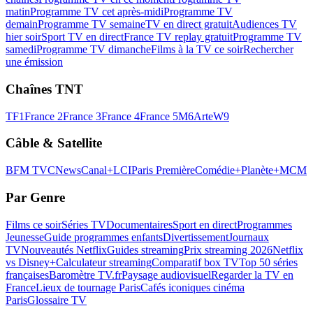
matin
Programme TV cet après-midi
Programme TV
demain
Programme TV semaine
TV en direct gratuit
Audiences TV
hier soir
Sport TV en direct
France TV replay gratuit
Programme TV
samedi
Programme TV dimanche
Films à la TV ce soir
Rechercher
une émission
Chaînes TNT
TF1
France 2
France 3
France 4
France 5
M6
Arte
W9
Câble & Satellite
BFM TV
CNews
Canal+
LCI
Paris Première
Comédie+
Planète+
MCM
Par Genre
Films ce soir
Séries TV
Documentaires
Sport en direct
Programmes
Jeunesse
Guide programmes enfants
Divertissement
Journaux
TV
Nouveautés Netflix
Guides streaming
Prix streaming 2026
Netflix
vs Disney+
Calculateur streaming
Comparatif box TV
Top 50 séries
françaises
Baromètre TV.fr
Paysage audiovisuel
Regarder la TV en
France
Lieux de tournage Paris
Cafés iconiques cinéma
Paris
Glossaire TV