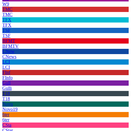
W9
TMC
TMC
TFX
TFX
TSF
TSF
BFMT
BFMTV
CNew
CNews
LCI
LCI
FInf
FInfo
Gull
Gulli
T18
T18
Novo
Novo19
6ter
6ter
CSta
CStar