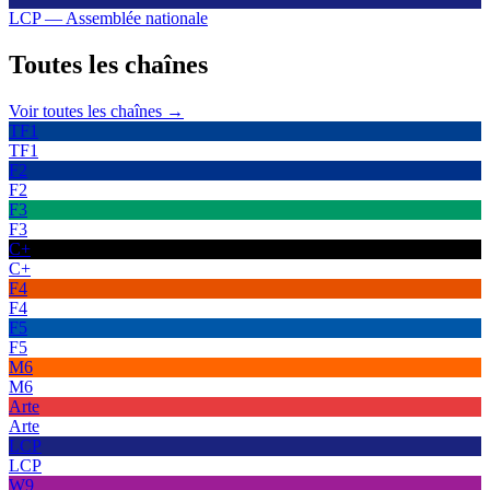
LCP — Assemblée nationale
Toutes les
chaînes
Voir toutes les chaînes →
TF1
TF1
F2
F2
F3
F3
C+
C+
F4
F4
F5
F5
M6
M6
Arte
Arte
LCP
LCP
W9