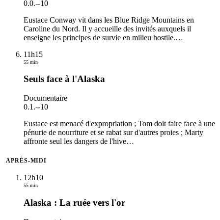
0.0.
-
-10
Eustace Conway vit dans les Blue Ridge Mountains en
Caroline du Nord. Il y accueille des invités auxquels il
enseigne les principes de survie en milieu hostile.
…
11h15
55 min
Seuls face à l'Alaska
Documentaire
0.1.
-
-10
Eustace est menacé d'expropriation ; Tom doit faire face à une
pénurie de nourriture et se rabat sur d'autres proies ; Marty
affronte seul les dangers de l'hive
…
APRÈS-MIDI
12h10
55 min
Alaska : La ruée vers l'or