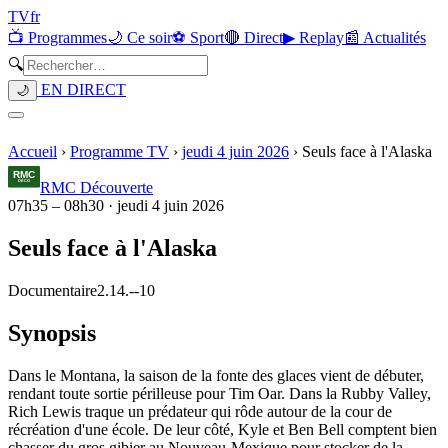
TV
fr
📺 Programmes
🌙 Ce soir
⚽ Sport
🔴 Direct
▶ Replay
📰 Actualités
🔍
EN DIRECT
🌙
Accueil
›
Programme TV
›
jeudi 4 juin 2026
›
Seuls face à l'Alaska
RMC Découverte
07h35
–
08h30
·
jeudi 4 juin 2026
Seuls face à l'Alaska
Documentaire
2.14.
-
-10
Synopsis
Dans le Montana, la saison de la fonte des glaces vient de débuter,
rendant toute sortie périlleuse pour Tim Oar. Dans la Rubby Valley,
Rich Lewis traque un prédateur qui rôde autour de la cour de
récréation d'une école. De leur côté, Kyle et Ben Bell comptent bien
chasser du gros gibier au Nouveau-Mexique pour stocker de la