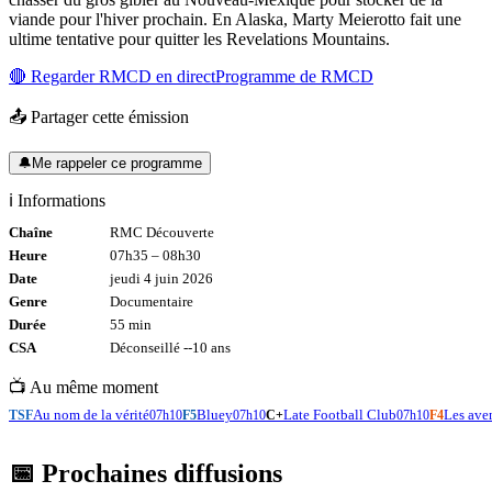
viande pour l'hiver prochain. En Alaska, Marty Meierotto fait une
ultime tentative pour quitter les Revelations Mountains.
🔴 Regarder
RMCD
en direct
Programme de
RMCD
📤 Partager cette émission
🔔
Me rappeler ce programme
ℹ️ Informations
Chaîne
RMC Découverte
Heure
07h35
–
08h30
Date
jeudi 4 juin 2026
Genre
Documentaire
Durée
55
min
CSA
Déconseillé -
-10
ans
📺 Au même moment
Au nom de la vérité
Bluey
Late Football Club
Les aven
TSF
07h10
F5
07h10
C+
07h10
F4
📅 Prochaines diffusions