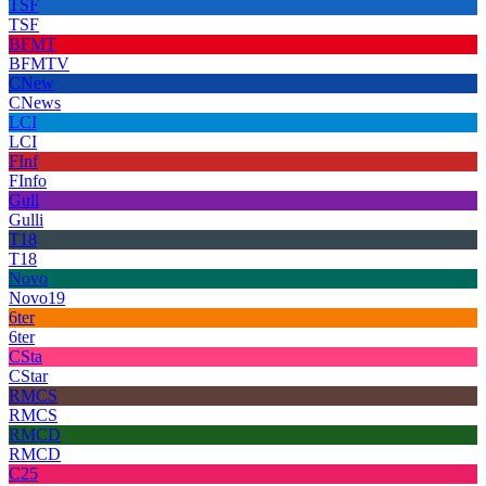
TSF
TSF
BFMT
BFMTV
CNew
CNews
LCI
LCI
FInf
FInfo
Gull
Gulli
T18
T18
Novo
Novo19
6ter
6ter
CSta
CStar
RMCS
RMCS
RMCD
RMCD
C25