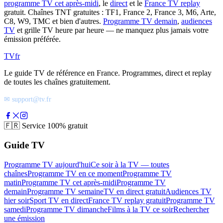
programme TV cet après-midi
, le
direct
et le
France TV replay
gratuit. Chaînes TNT gratuites : TF1, France 2, France 3, M6, Arte,
C8, W9, TMC et bien d'autres.
Programme TV demain
,
audiences
TV
et grille TV heure par heure — ne manquez plus jamais votre
émission préférée.
TV
fr
Le guide TV de référence en France. Programmes, direct et replay
de toutes les chaînes gratuitement.
✉ support@tv.fr
🇫🇷
Service 100% gratuit
Guide TV
Programme TV aujourd'hui
Ce soir à la TV — toutes
chaînes
Programme TV en ce moment
Programme TV
matin
Programme TV cet après-midi
Programme TV
demain
Programme TV semaine
TV en direct gratuit
Audiences TV
hier soir
Sport TV en direct
France TV replay gratuit
Programme TV
samedi
Programme TV dimanche
Films à la TV ce soir
Rechercher
une émission