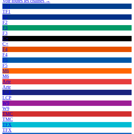
Voir toutes les chaînes →
TF1
TF1
F2
F2
F3
F3
C+
C+
F4
F4
F5
F5
M6
M6
Arte
Arte
LCP
LCP
W9
W9
TMC
TMC
TFX
TFX