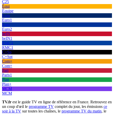
C25
Équi
Équipe
Euro
Euro1
Euro
Euro2
beIN
beIN1
RMC1
RMC1
C+Sp
C+Spt
Com+
Com+
Pari
Paris1
Plan
Plan+
MCM
MCM
TV.fr
est le guide TV en ligne de référence en France. Retrouvez en
un coup d'œil le
programme TV
complet du jour, les émissions
ce
soir à la TV
sur toutes les chaînes, le
programme TV du matin
, le