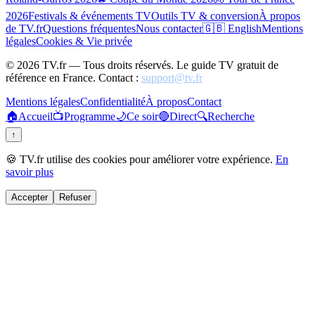
2026
Festivals & événements TV
Outils TV & conversion
À propos
de TV.fr
Questions fréquentes
Nous contacter
🇬🇧 English
Mentions
légales
Cookies & Vie privée
©
2026
TV.fr — Tous droits réservés. Le guide TV gratuit de
référence en France. Contact :
support@tv.fr
Mentions légales
Confidentialité
À propos
Contact
🏠
Accueil
📺
Programme
🌙
Ce soir
🔴
Direct
🔍
Recherche
↑
🍪 TV.fr utilise des cookies pour améliorer votre expérience.
En
savoir plus
Accepter
Refuser