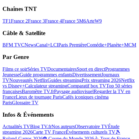
Chaînes TNT
TF1
France 2
France 3
France 4
France 5
M6
Arte
W9
Câble & Satellite
BFM TV
CNews
Canal+
LCI
Paris Première
Comédie+
Planète+
MCM
Par Genre
Films ce soir
Séries TV
Documentaires
Sport en direct
Programmes
Jeunesse
Guide programmes enfants
Divertissement
Journaux
TV
Nouveautés Netflix
Guides streaming
Prix streaming 2026
Netflix
vs Disney+
Calculateur streaming
Comparatif box TV
Top 50 séries
françaises
Baromètre TV.fr
Paysage audiovisuel
Regarder la TV en
France
Lieux de tournage Paris
Cafés iconiques cinéma
Paris
Glossaire TV
Infos & Événements
Actualités TV
Blog TV.fr
Nos auteurs
Observatoire TV
Étude
streaming 2026
Carte TV France
Événements culturels TV
🎾
Roland-Garros 2026
⚽ Coupe du Monde 2026
🚴 Tour de France