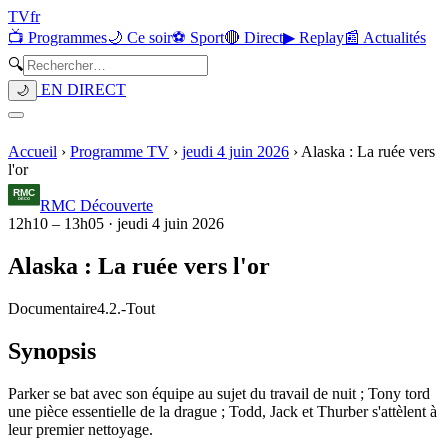
TV
fr
📺 Programmes
🌙 Ce soir
⚽ Sport
🔴 Direct
▶ Replay
📰 Actualités
🔍
EN DIRECT
🌙
Accueil
›
Programme TV
›
jeudi 4 juin 2026
›
Alaska : La ruée vers
l'or
RMC Découverte
12h10
–
13h05
·
jeudi 4 juin 2026
Alaska : La ruée vers l'or
Documentaire
4.2.
-
Tout
Synopsis
Parker se bat avec son équipe au sujet du travail de nuit ; Tony tord
une pièce essentielle de la drague ; Todd, Jack et Thurber s'attèlent à
leur premier nettoyage.