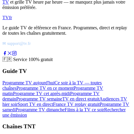
TV
et grille TV heure par heure — ne manquez plus jamais votre
émission préférée.
TV
fr
Le guide TV de référence en France. Programmes, direct et replay
de toutes les chaînes gratuitement.
✉ support@tv.fr
🇫🇷
Service 100% gratuit
Guide TV
Programme TV aujourd'hui
Ce soir à la TV — toutes
chaînes
Programme TV en ce moment
Programme TV
matin
Programme TV cet après-midi
Programme TV
demain
Programme TV semaine
TV en direct gratuit
Audiences TV
hier soir
Sport TV en direct
France TV replay gratuit
Programme TV
samedi
Programme TV dimanche
Films à la TV ce soir
Rechercher
une émission
Chaînes TNT