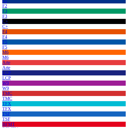
F2
F2
F3
F3
C+
C+
F4
F4
F5
F5
M6
M6
Arte
Arte
LCP
LCP
W9
W9
TMC
TMC
TFX
TFX
TSF
TSF
BFMT