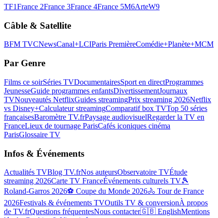
TF1
France 2
France 3
France 4
France 5
M6
Arte
W9
Câble & Satellite
BFM TV
CNews
Canal+
LCI
Paris Première
Comédie+
Planète+
MCM
Par Genre
Films ce soir
Séries TV
Documentaires
Sport en direct
Programmes
Jeunesse
Guide programmes enfants
Divertissement
Journaux
TV
Nouveautés Netflix
Guides streaming
Prix streaming 2026
Netflix
vs Disney+
Calculateur streaming
Comparatif box TV
Top 50 séries
françaises
Baromètre TV.fr
Paysage audiovisuel
Regarder la TV en
France
Lieux de tournage Paris
Cafés iconiques cinéma
Paris
Glossaire TV
Infos & Événements
Actualités TV
Blog TV.fr
Nos auteurs
Observatoire TV
Étude
streaming 2026
Carte TV France
Événements culturels TV
🎾
Roland-Garros 2026
⚽ Coupe du Monde 2026
🚴 Tour de France
2026
Festivals & événements TV
Outils TV & conversion
À propos
de TV.fr
Questions fréquentes
Nous contacter
🇬🇧 English
Mentions