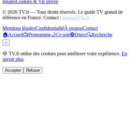
légales
Cookies & Vie privée
©
2026
TV.fr — Tous droits réservés. Le guide TV gratuit de
référence en France. Contact :
support@tv.fr
Mentions légales
Confidentialité
À propos
Contact
🏠
Accueil
📺
Programme
🌙
Ce soir
🔴
Direct
🔍
Recherche
↑
🍪 TV.fr utilise des cookies pour améliorer votre expérience.
En
savoir plus
Accepter
Refuser