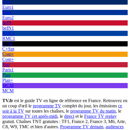
Euro
Euro1
Euro
Euro2
beIN
beIN1
RMC1
RMC1
C+Sp
C+Spt
Com+
Com+
Pari
Paris1
Plan
Plan+
MCM
MCM
TV.fr
est le guide TV en ligne de référence en France. Retrouvez en
un coup d'œil le
programme TV
complet du jour, les émissions
ce
soir à la TV
sur toutes les chaînes, le
programme TV du matin
, le
programme TV cet après-midi
, le
direct
et le
France TV replay
gratuit. Chaînes TNT gratuites : TF1, France 2, France 3, M6, Arte,
C8, W9, TMC et bien d'autres.
Programme TV demain
,
audiences