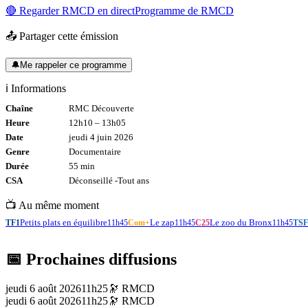
🔴 Regarder
RMCD
en direct
Programme de
RMCD
📤 Partager cette émission
🔔
Me rappeler ce programme
ℹ️ Informations
Chaîne
RMC Découverte
Heure
12h10
–
13h05
Date
jeudi 4 juin 2026
Genre
Documentaire
Durée
55
min
CSA
Déconseillé -
Tout
ans
📺 Au même moment
Petits plats en équilibre
Le zap
Le zoo du Bronx
TF1
11h45
Com+
11h45
C25
11h45
TSF
📅 Prochaines diffusions
jeudi 6 août 2026
11h25
🔭
RMCD
jeudi 6 août 2026
11h25
🔭
RMCD