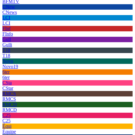
BFMTV
CNew
CNews
LCI
LCI
FInf
FInfo
Gull
Gulli
T18
T18
Novo
Novo19
6ter
6ter
CSta
CStar
RMCS
RMCS
RMCD
RMCD
C25
C25
Équi
Équipe