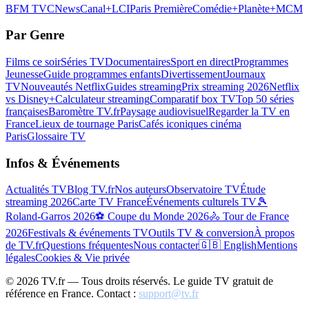
BFM TV
CNews
Canal+
LCI
Paris Première
Comédie+
Planète+
MCM
Par Genre
Films ce soir
Séries TV
Documentaires
Sport en direct
Programmes
Jeunesse
Guide programmes enfants
Divertissement
Journaux
TV
Nouveautés Netflix
Guides streaming
Prix streaming 2026
Netflix
vs Disney+
Calculateur streaming
Comparatif box TV
Top 50 séries
françaises
Baromètre TV.fr
Paysage audiovisuel
Regarder la TV en
France
Lieux de tournage Paris
Cafés iconiques cinéma
Paris
Glossaire TV
Infos & Événements
Actualités TV
Blog TV.fr
Nos auteurs
Observatoire TV
Étude
streaming 2026
Carte TV France
Événements culturels TV
🎾
Roland-Garros 2026
⚽ Coupe du Monde 2026
🚴 Tour de France
2026
Festivals & événements TV
Outils TV & conversion
À propos
de TV.fr
Questions fréquentes
Nous contacter
🇬🇧 English
Mentions
légales
Cookies & Vie privée
©
2026
TV.fr — Tous droits réservés. Le guide TV gratuit de
référence en France. Contact :
support@tv.fr