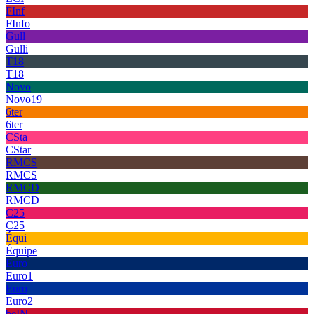
FInf
FInfo
Gull
Gulli
T18
T18
Novo
Novo19
6ter
6ter
CSta
CStar
RMCS
RMCS
RMCD
RMCD
C25
C25
Équi
Équipe
Euro
Euro1
Euro
Euro2
beIN