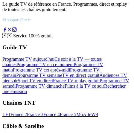
Le guide TV de référence en France. Programmes, direct et replay
de toutes les chaînes gratuitement.
✉ support@tv.fr
🇫🇷
Service 100% gratuit
Guide TV
Programme TV aujourd'hui
Ce soir à la TV — toutes
chaînes
Programme TV en ce moment
Programme TV
matin
Programme TV cet après-midi
Programme TV
demain
Programme TV semaine
TV en direct gratuit
Audiences TV
hier soir
Sport TV en direct
France TV replay gratuit
Programme TV
samedi
Programme TV dimanche
Films à la TV ce soir
Rechercher
une émission
Chaînes TNT
TF1
France 2
France 3
France 4
France 5
M6
Arte
W9
Câble & Satellite