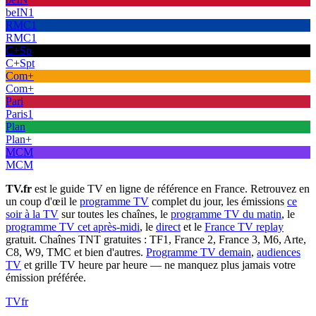
beIN1
RMC1
RMC1
C+Sp
C+Spt
Com+
Com+
Pari
Paris1
Plan
Plan+
MCM
MCM
TV.fr
est le guide TV en ligne de référence en France. Retrouvez en
un coup d'œil le
programme TV
complet du jour, les émissions
ce
soir à la TV
sur toutes les chaînes, le
programme TV du matin
, le
programme TV cet après-midi
, le
direct
et le
France TV replay
gratuit. Chaînes TNT gratuites : TF1, France 2, France 3, M6, Arte,
C8, W9, TMC et bien d'autres.
Programme TV demain
,
audiences
TV
et grille TV heure par heure — ne manquez plus jamais votre
émission préférée.
TV
fr