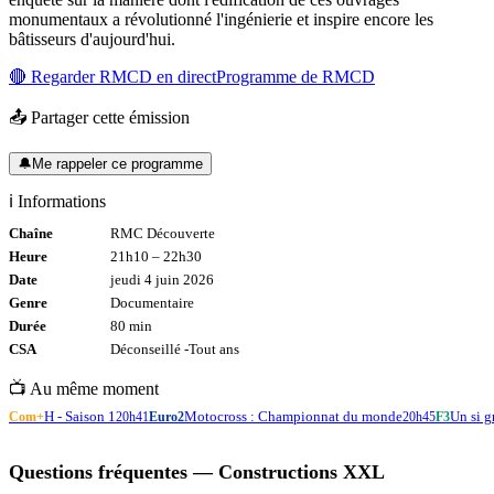
monumentaux a révolutionné l'ingénierie et inspire encore les
bâtisseurs d'aujourd'hui.
🔴 Regarder
RMCD
en direct
Programme de
RMCD
📤 Partager cette émission
🔔
Me rappeler ce programme
ℹ️ Informations
Chaîne
RMC Découverte
Heure
21h10
–
22h30
Date
jeudi 4 juin 2026
Genre
Documentaire
Durée
80
min
CSA
Déconseillé -
Tout
ans
📺 Au même moment
H - Saison 1
Motocross : Championnat du monde
Un si g
Com+
20h41
Euro2
20h45
F3
Questions fréquentes —
Constructions XXL