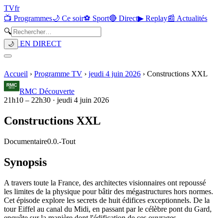
TV
fr
📺 Programmes
🌙 Ce soir
⚽ Sport
🔴 Direct
▶ Replay
📰 Actualités
🔍
EN DIRECT
🌙
Accueil
›
Programme TV
›
jeudi 4 juin 2026
›
Constructions XXL
RMC Découverte
21h10
–
22h30
·
jeudi 4 juin 2026
Constructions XXL
Documentaire
0.0.
-
Tout
Synopsis
A travers toute la France, des architectes visionnaires ont repoussé
les limites de la physique pour bâtir des mégastructures hors normes.
Cet épisode explore les secrets de huit édifices exceptionnels. De la
tour Eiffel au canal du Midi, en passant par le célèbre pont du Gard,
enquête sur la manière dont l'édification de ces ouvrages