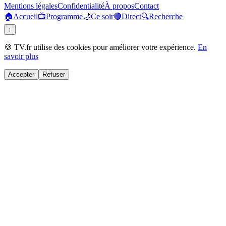
Mentions légales
Confidentialité
À propos
Contact
🏠
Accueil
📺
Programme
🌙
Ce soir
🔴
Direct
🔍
Recherche
↑
🍪 TV.fr utilise des cookies pour améliorer votre expérience.
En
savoir plus
Accepter
Refuser