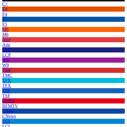
C+
F4
F4
F5
F5
M6
M6
Arte
Arte
LCP
LCP
W9
W9
TMC
TMC
TFX
TFX
TSF
TSF
BFMT
BFMTV
CNew
CNews
LCI
LCI