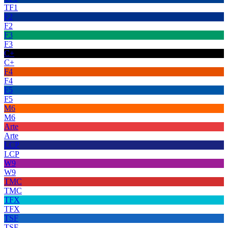
TF1
F2
F2
F3
F3
C+
C+
F4
F4
F5
F5
M6
M6
Arte
Arte
LCP
LCP
W9
W9
TMC
TMC
TFX
TFX
TSF
TSF