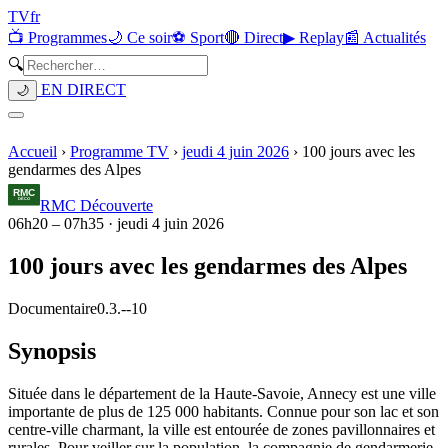
TV
fr
📺 Programmes
🌙 Ce soir
⚽ Sport
🔴 Direct
▶ Replay
📰 Actualités
🔍
EN DIRECT
🌙
Accueil
›
Programme TV
›
jeudi 4 juin 2026
›
100 jours avec les
gendarmes des Alpes
RMC Découverte
06h20
–
07h35
·
jeudi 4 juin 2026
100 jours avec les gendarmes des Alpes
Documentaire
0.3.
-
-10
Synopsis
Située dans le département de la Haute-Savoie, Annecy est une ville
importante de plus de 125 000 habitants. Connue pour son lac et son
centre-ville charmant, la ville est entourée de zones pavillonnaires et
rurales. Pour veiller sur la population, la compagnie de gendarmerie