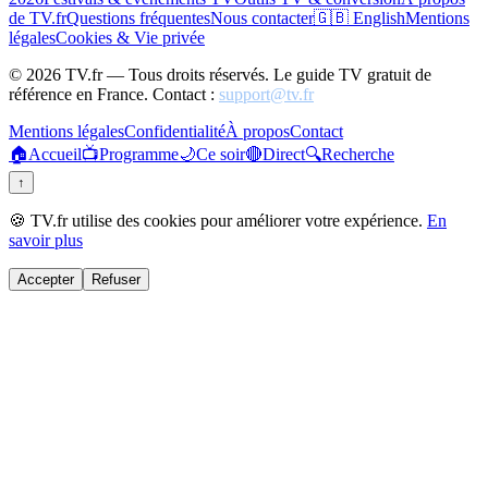
de TV.fr
Questions fréquentes
Nous contacter
🇬🇧 English
Mentions
légales
Cookies & Vie privée
©
2026
TV.fr — Tous droits réservés. Le guide TV gratuit de
référence en France. Contact :
support@tv.fr
Mentions légales
Confidentialité
À propos
Contact
🏠
Accueil
📺
Programme
🌙
Ce soir
🔴
Direct
🔍
Recherche
↑
🍪 TV.fr utilise des cookies pour améliorer votre expérience.
En
savoir plus
Accepter
Refuser