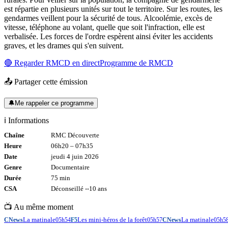
est répartie en plusieurs unités sur tout le territoire. Sur les routes, les
gendarmes veillent pour la sécurité de tous. Alcoolémie, excès de
vitesse, téléphone au volant, quelle que soit l'infraction, elle est
verbalisée. Les forces de l'ordre espèrent ainsi éviter les accidents
graves, et les drames qui s'en suivent.
🔴 Regarder
RMCD
en direct
Programme de
RMCD
📤 Partager cette émission
🔔
Me rappeler ce programme
ℹ️ Informations
Chaîne
RMC Découverte
Heure
06h20
–
07h35
Date
jeudi 4 juin 2026
Genre
Documentaire
Durée
75
min
CSA
Déconseillé -
-10
ans
📺 Au même moment
La matinale
Les mini-héros de la forêt
La matinale
CNews
05h54
F5
05h57
CNews
05h5