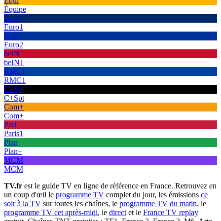
Équi
Équipe
Euro
Euro1
Euro
Euro2
beIN
beIN1
RMC1
RMC1
C+Sp
C+Spt
Com+
Com+
Pari
Paris1
Plan
Plan+
MCM
MCM
TV.fr
est le guide TV en ligne de référence en France. Retrouvez en
un coup d'œil le
programme TV
complet du jour, les émissions
ce
soir à la TV
sur toutes les chaînes, le
programme TV du matin
, le
programme TV cet après-midi
, le
direct
et le
France TV replay