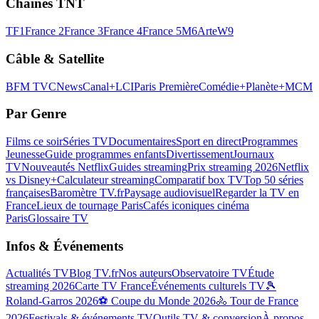
Chaînes TNT
TF1
France 2
France 3
France 4
France 5
M6
Arte
W9
Câble & Satellite
BFM TV
CNews
Canal+
LCI
Paris Première
Comédie+
Planète+
MCM
Par Genre
Films ce soir
Séries TV
Documentaires
Sport en direct
Programmes
Jeunesse
Guide programmes enfants
Divertissement
Journaux
TV
Nouveautés Netflix
Guides streaming
Prix streaming 2026
Netflix
vs Disney+
Calculateur streaming
Comparatif box TV
Top 50 séries
françaises
Baromètre TV.fr
Paysage audiovisuel
Regarder la TV en
France
Lieux de tournage Paris
Cafés iconiques cinéma
Paris
Glossaire TV
Infos & Événements
Actualités TV
Blog TV.fr
Nos auteurs
Observatoire TV
Étude
streaming 2026
Carte TV France
Événements culturels TV
🎾
Roland-Garros 2026
⚽ Coupe du Monde 2026
🚴 Tour de France
2026
Festivals & événements TV
Outils TV & conversion
À propos