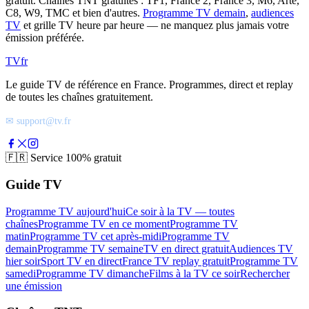
gratuit. Chaînes TNT gratuites : TF1, France 2, France 3, M6, Arte,
C8, W9, TMC et bien d'autres.
Programme TV demain
,
audiences
TV
et grille TV heure par heure — ne manquez plus jamais votre
émission préférée.
TV
fr
Le guide TV de référence en France. Programmes, direct et replay
de toutes les chaînes gratuitement.
✉ support@tv.fr
🇫🇷
Service 100% gratuit
Guide TV
Programme TV aujourd'hui
Ce soir à la TV — toutes
chaînes
Programme TV en ce moment
Programme TV
matin
Programme TV cet après-midi
Programme TV
demain
Programme TV semaine
TV en direct gratuit
Audiences TV
hier soir
Sport TV en direct
France TV replay gratuit
Programme TV
samedi
Programme TV dimanche
Films à la TV ce soir
Rechercher
une émission