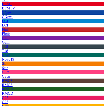
BFMT
BFMTV
CNew
CNews
LCI
LCI
FInf
FInfo
Gull
Gulli
T18
T18
Novo
Novo19
6ter
6ter
CSta
CStar
RMCS
RMCS
RMCD
RMCD
C25
C25